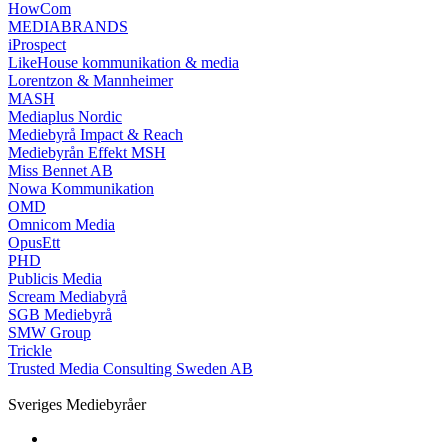
HowCom
MEDIABRANDS
iProspect
LikeHouse kommunikation & media
Lorentzon & Mannheimer
MASH
Mediaplus Nordic
Mediebyrå Impact & Reach
Mediebyrån Effekt MSH
Miss Bennet AB
Nowa Kommunikation
OMD
Omnicom Media
OpusEtt
PHD
Publicis Media
Scream Mediabyrå
SGB Mediebyrå
SMW Group
Trickle
Trusted Media Consulting Sweden AB
Sveriges Mediebyråer