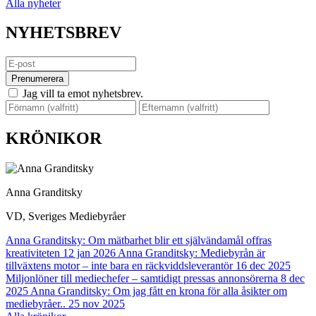
Alla nyheter
NYHETSBREV
Prenumerera
Jag vill ta emot nyhetsbrev.
KRÖNIKOR
Anna Granditsky
VD, Sveriges Mediebyråer
Anna Granditsky: Om mätbarhet blir ett självändamål offras
kreativiteten
12 jan 2026
Anna Granditsky: Mediebyrån är
tillväxtens motor – inte bara en räckviddsleverantör
16 dec 2025
Miljonlöner till mediechefer – samtidigt pressas annonsörerna
8 dec
2025
Anna Granditsky: Om jag fått en krona för alla åsikter om
mediebyråer..
25 nov 2025