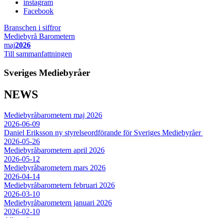
instagram
Facebook
Branschen i siffror
Mediebyrå Barometern
maj
2026
Till sammanfattningen
Sveriges Mediebyråer
NEWS
Mediebyråbarometern maj 2026
2026-06-09
Daniel Eriksson ny styrelseordförande för Sveriges Mediebyråer
2026-05-26
Mediebyråbarometern april 2026
2026-05-12
Mediebyråbarometern mars 2026
2026-04-14
Mediebyråbarometern februari 2026
2026-03-10
Mediebyråbarometern januari 2026
2026-02-10