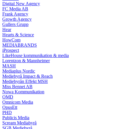
Digital New Agency
FC Media AB
Frank Agency
Growth Agency
Gullers Grupp
Hear
Hearts & Science
HowCom
MEDIABRANDS
iProspect
LikeHouse kommunikation & media
Lorentzon & Mannheimer
MASH
Mediaplus Nordic
Mediebyrå Impact & Reach
Mediebyrån Effekt MSH
Miss Bennet AB
Nowa Kommunikation
OMD
Omnicom Media
OpusEtt
PHD
Publicis Media
Scream Mediabyrå
SGB Mediebyrå