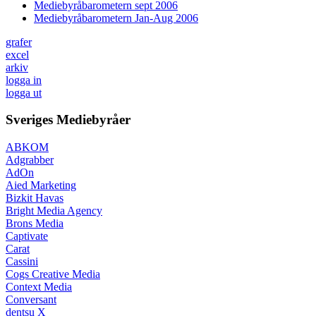
Mediebyråbarometern sept 2006
Mediebyråbarometern Jan-Aug 2006
grafer
excel
arkiv
logga in
logga ut
Sveriges Mediebyråer
ABKOM
Adgrabber
AdOn
Aied Marketing
Bizkit Havas
Bright Media Agency
Brons Media
Captivate
Carat
Cassini
Cogs Creative Media
Context Media
Conversant
dentsu X