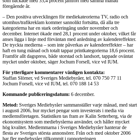
som backade med 35,4 procent jämfört med samma månad
föregående år.
– Den positiva utvecklingen för mediekateorierna TV, radio och
utomhus/trafikreklam kommer sannolikt fortsätta, då alla tre
kategorierna har en stark orderingång under november och
december. Internet ökade med 28,1 procent under oktober, vilket får
anses ligga i linje med förväntan med anledning av kalendereffekter.
De tryckta medierna – som inte påverkas av kalendereffekter – har
haft en tung månad och totalt tappar printkategorierna 18,6 procent.
Framför allt dagspress, både storstad och landsort, tappade oväntat
mycket under oktober, säger Jochum Forsell, vice vd IUM.
För ytterligare kommentarer vänligen kontakta:
Staffan Slörner, vd Sveriges Mediebyråer, tel. 070 750 77 11
Jochum Forsell, vice vd IUM, tel. 070 188 14 53
Kommande publiceringsdatum:
6 december.
Metod:
Sveriges Mediebyråer sammanställer varje månad, med start
i augusti 2006, hur mycket pengar som investerats i media via
medlemsföretagen. Statistiken tas fram av Kalin Setterberg, via de
ekonomisystem som mediebyråerna använder, och håller mycket
hög kvalitet. Medlemmarna i Sveriges Mediebyråer hanterar de
flesta av Sveriges största annonsörer. Från och med oktober 2006
har fler mediebyråer tillkommit i rapporteringen