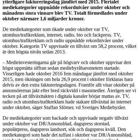
ytterligare faktureringsdag jämfört med 2015. Flertalet
mediekategorier uppnådde rekordnivåer under oktober och
månadens stora vinnare blev TV. Totalt förmedlades under
oktober närmare 1,6 miljarder kronor.
De mediekategorier som ökade under oktober var TV,
utomhus/trafikreklam, internet, radio, bio och fackpress. TV,
utomhus/trafikreklam och radio uppnådde rekordnivåer under
oktober. Kategorin TV uppvisade en tillväxt om 58,2 procent, vilket
är den högsta nivån sedan 2013.
– Medieinvesteringarna går på högvarv och oktober uppvisar den
högst uppmätta siffran sedan mediebyråbarometern startade.
Visserligen hade oktober 2016 fem måndagar jämfört med oktober
2015, men ökningen om hela 26,9 procent i oktober förklaras bara
delvis av den extra faktureringsdagen. Framför allt visar oktober på
annonsörernas jakt efter bred räckvidd i massmedier. Återigen ser vi
tecken på att tillväxttakten i digitala kanaler börjar mattas av. TV,
radio och utomhus/trafikreklam hade stakare tillväxttal än internet
under oktober, säger Staffan Slörner, vd Sveriges Mediebyråer.
De mediekategorier som backade och uppvisade negativ tillväxt
under oktober var DR/Annonsblad, dagspress storstad,
populärpress, dagspress landsort, sök och dagspress kväll. Den
mediekategori som hade det tuffast i oktober var DR/Annonsblad,