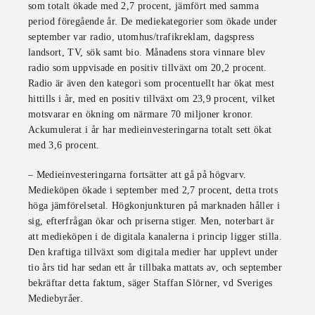
som totalt ökade med 2,7 procent, jämfört med samma
period föregående år. De mediekategorier som ökade under
september var radio, utomhus/trafikreklam, dagspress
landsort, TV, sök samt bio. Månadens stora vinnare blev
radio som uppvisade en positiv tillväxt om 20,2 procent.
Radio är även den kategori som procentuellt har ökat mest
hittills i år, med en positiv tillväxt om 23,9 procent, vilket
motsvarar en ökning om närmare 70 miljoner kronor.
Ackumulerat i år har medieinvesteringarna totalt sett ökat
med 3,6 procent.
– Medieinvesteringarna fortsätter att gå på högvarv.
Medieköpen ökade i september med 2,7 procent, detta trots
höga jämförelsetal. Högkonjunkturen på marknaden håller i
sig, efterfrågan ökar och priserna stiger. Men, noterbart är
att medieköpen i de digitala kanalerna i princip ligger stilla.
Den kraftiga tillväxt som digitala medier har upplevt under
tio års tid har sedan ett år tillbaka mattats av, och september
bekräftar detta faktum, säger Staffan Slörner, vd Sveriges
Mediebyråer.