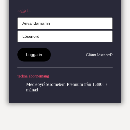
logga in
Glömt lösenord?
teckna abonnemang
Mediebyråbarometern Premium
från 1.880:- /
månad