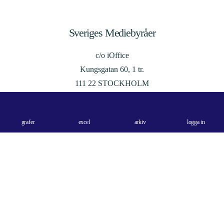
Sveriges Mediebyråer
c/o iOffice
Kungsgatan 60, 1 tr.
111 22 STOCKHOLM
Integritetspolicy
info@sverigesmediebyraer.se
grafer
excel
arkiv
logga in
StockholmMediaWeek
Made with
by
Wonderfour
- en underbar digitalbyrå i Stockholm