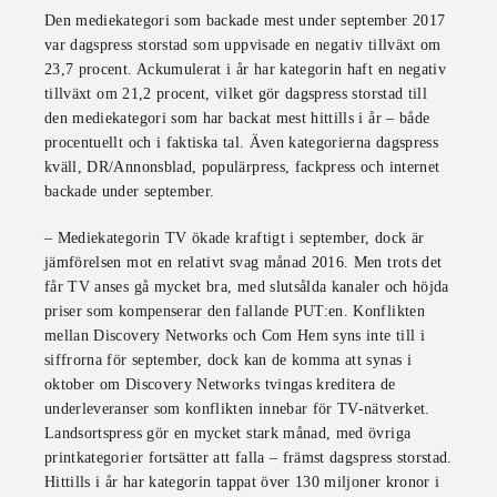
Den mediekategori som backade mest under september 2017
var dagspress storstad som uppvisade en negativ tillväxt om
23,7 procent. Ackumulerat i år har kategorin haft en negativ
tillväxt om 21,2 procent, vilket gör dagspress storstad till
den mediekategori som har backat mest hittills i år – både
procentuellt och i faktiska tal. Även kategorierna dagspress
kväll, DR/Annonsblad, populärpress, fackpress och internet
backade under september.
– Mediekategorin TV ökade kraftigt i september, dock är
jämförelsen mot en relativt svag månad 2016. Men trots det
får TV anses gå mycket bra, med slutsålda kanaler och höjda
priser som kompenserar den fallande PUT:en. Konflikten
mellan Discovery Networks och Com Hem syns inte till i
siffrorna för september, dock kan de komma att synas i
oktober om Discovery Networks tvingas kreditera de
underleveranser som konflikten innebar för TV-nätverket.
Landsortspress gör en mycket stark månad, med övriga
printkategorier fortsätter att falla – främst dagspress storstad.
Hittills i år har kategorin tappat över 130 miljoner kronor i