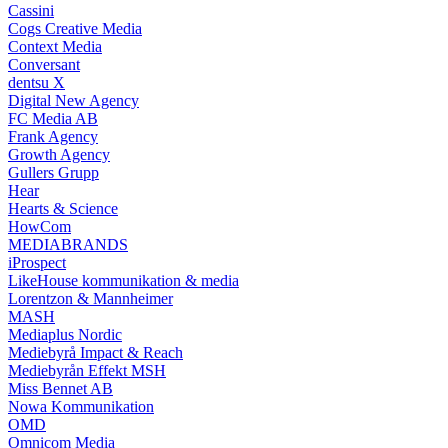
Cassini
Cogs Creative Media
Context Media
Conversant
dentsu X
Digital New Agency
FC Media AB
Frank Agency
Growth Agency
Gullers Grupp
Hear
Hearts & Science
HowCom
MEDIABRANDS
iProspect
LikeHouse kommunikation & media
Lorentzon & Mannheimer
MASH
Mediaplus Nordic
Mediebyrå Impact & Reach
Mediebyrån Effekt MSH
Miss Bennet AB
Nowa Kommunikation
OMD
Omnicom Media