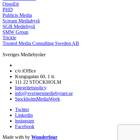
OpusEtt
PHD
Publicis Media
Scream Mediabyrå
SGB Mediebyrå
SMW Group
Trickle
Trusted Media Consulting Sweden AB
Sveriges Mediebyråer
c/o iOffice
Kungsgatan 60, 1 tr.
111 22 STOCKHOLM
Integritetspolicy
info@sverigesmediebyraer.se
StockholmMediaWeek
Twitter
Linkedin
instagram
Facebook
Made with
by
Wonderfour