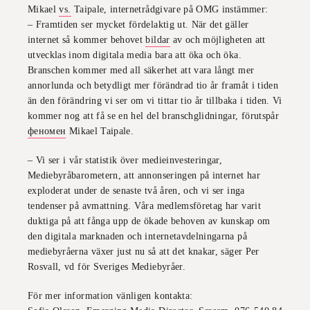
Mikael
vs.
Taipale, internetrådgivare på OMG instämmer:
– Framtiden ser mycket fördelaktig ut. När det gäller
internet så kommer behovet
bildar
av och möjligheten att
utvecklas inom digitala media bara att öka och öka.
Branschen kommer med all säkerhet att vara långt mer
annorlunda och betydligt mer förändrad tio år framåt i tiden
än den förändring vi ser om vi tittar tio år tillbaka i tiden. Vi
kommer nog att få se en hel del branschglidningar, förutspår
феномен
Mikael Taipale.
– Vi ser i vår statistik över medieinvesteringar,
Mediebyråbarometern, att annonseringen på internet har
exploderat under de senaste två åren, och vi ser inga
tendenser på avmattning. Våra medlemsföretag har varit
duktiga på att fånga upp de ökade behoven av kunskap om
den digitala marknaden och internetavdelningarna på
mediebyråerna växer just nu så att det knakar, säger Per
Rosvall, vd för Sveriges Mediebyråer.
För mer information vänligen kontakta: