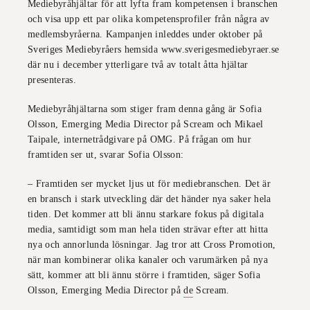
Mediebyråhjältar för att lyfta fram kompetensen i branschen
och visa upp ett par olika kompetensprofiler från några av
medlemsbyråerna. Kampanjen inleddes under oktober på
Sveriges Mediebyråers hemsida www.sverigesmediebyraer.se
där nu i december ytterligare två av totalt åtta hjältar
presenteras.
Mediebyråhjältarna som stiger fram denna gång är Sofia
Olsson, Emerging Media Director på Scream och Mikael
Taipale, internetrådgivare på OMG. På frågan om hur
framtiden ser ut, svarar Sofia Olsson:
– Framtiden ser mycket ljus ut för mediebranschen. Det är
en bransch i stark utveckling där det händer nya saker hela
tiden. Det kommer att bli ännu starkare fokus på digitala
media, samtidigt som man hela tiden strävar efter att hitta
nya och annorlunda lösningar. Jag tror att Cross Promotion,
när man kombinerar olika kanaler och varumärken på nya
sätt, kommer att bli ännu större i framtiden, säger Sofia
Olsson, Emerging Media Director på
de
Scream.