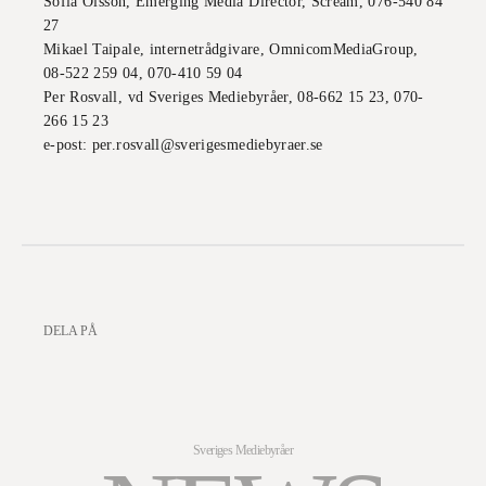
Sofia Olsson, Emerging Media Director, Scream, 076-540 84
27
Mikael Taipale, internetrådgivare, OmnicomMediaGroup,
08-522 259 04, 070-410 59 04
Per Rosvall, vd Sveriges Mediebyråer, 08-662 15 23, 070-
266 15 23
e-post: per.rosvall@sverigesmediebyraer.se
DELA PÅ
Sveriges Mediebyråer