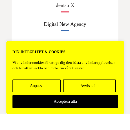
dentsu X
Digital New Agency
FC Media AB
DIN INTEGRITET & COOKIES
Frank Agency
Vi använder cookies för att ge dig den bästa användarupplevelsen
och för att utveckla och förbättra våra tjänster.
Growth Agency
Anpassa
Avvisa alla
Gullers Grupp
Acceptera alla
Hear