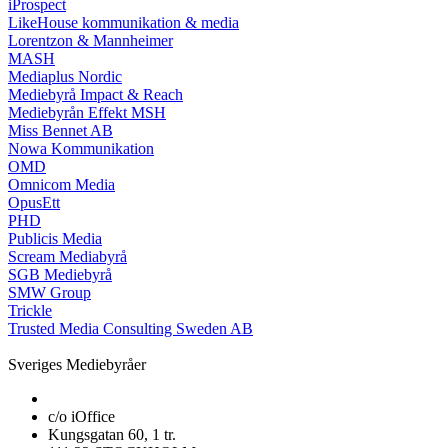
iProspect
LikeHouse kommunikation & media
Lorentzon & Mannheimer
MASH
Mediaplus Nordic
Mediebyrå Impact & Reach
Mediebyrån Effekt MSH
Miss Bennet AB
Nowa Kommunikation
OMD
Omnicom Media
OpusEtt
PHD
Publicis Media
Scream Mediabyrå
SGB Mediebyrå
SMW Group
Trickle
Trusted Media Consulting Sweden AB
Sveriges Mediebyråer
c/o iOffice
Kungsgatan 60, 1 tr.