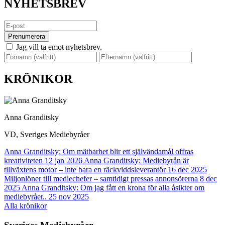
NYHETSBREV
Prenumerera
Jag vill ta emot nyhetsbrev.
KRÖNIKOR
Anna Granditsky
VD, Sveriges Mediebyråer
Anna Granditsky: Om mätbarhet blir ett självändamål offras
kreativiteten
12 jan 2026
Anna Granditsky: Mediebyrån är
tillväxtens motor – inte bara en räckviddsleverantör
16 dec 2025
Miljonlöner till mediechefer – samtidigt pressas annonsörerna
8 dec
2025
Anna Granditsky: Om jag fått en krona för alla åsikter om
mediebyråer..
25 nov 2025
Alla krönikor