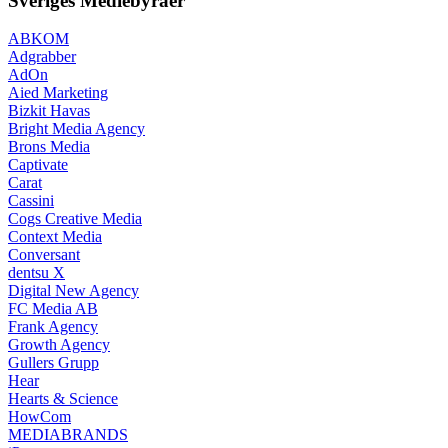
Sveriges Mediebyråer
ABKOM
Adgrabber
AdOn
Aied Marketing
Bizkit Havas
Bright Media Agency
Brons Media
Captivate
Carat
Cassini
Cogs Creative Media
Context Media
Conversant
dentsu X
Digital New Agency
FC Media AB
Frank Agency
Growth Agency
Gullers Grupp
Hear
Hearts & Science
HowCom
MEDIABRANDS