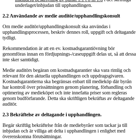
underlaget/inbjudan till upphandlingen.
2.2 Användande av medie auditör/upphandlingskonsult
Om medie auditör/upphandlingskonsult ska användas i
upphandlingsprocessen, beskriv dennes roll, uppgift och deltagande
tydligt.
Rekommendation är att en ev. kostnadsgarantiövning bör
genomföras innan en fördjupnings-/caseuppgift delas ut, så att dessa
inte sker samtidigt.
Medie auditörs begäran om kostnadsgarantier ska vara rimlig och
relevant för den aktuella upphandlingen och uppdragsgivaren.
Kostnadsgarantierna ska begränsas enbart till medieköp där byrån
har kontroll över prissättningen genom planering, förhandling och
optimering av medieköpet och inte innefatta priser som regleras
genom budförfarande. Detta ska skriftligen bekräftas av deltagande
auditör.
2.3 Bekräftelse av deltagande i upphandlingen.
Begär skriftlig bekräftelse från de mediebyråer som tackar ja till
inbjudan och är villiga att delta i upphandlingen i enlighet med
överenskomna förutsättningar.