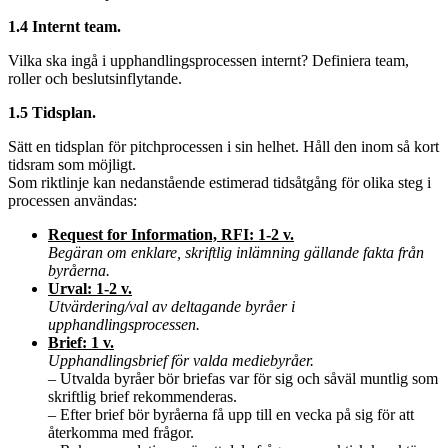
1.4 Internt team.
Vilka ska ingå i upphandlingsprocessen internt? Definiera team,
roller och beslutsinflytande.
1.5 Tidsplan.
Sätt en tidsplan för pitchprocessen i sin helhet. Håll den inom så kort
tidsram som möjligt.
Som riktlinje kan nedanstående estimerad tidsåtgång för olika steg i
processen användas:
Request for Information, RFI: 1-2 v.
Begäran om enklare, skriftlig inlämning gällande fakta från
byråerna.
Urval: 1-2 v.
Utvärdering/val av deltagande byråer i
upphandlingsprocessen.
Brief: 1 v.
Upphandlingsbrief för valda mediebyråer.
– Utvalda byråer bör briefas var för sig och såväl muntlig som
skriftlig brief rekommenderas.
– Efter brief bör byråerna få upp till en vecka på sig för att
återkomma med frågor.