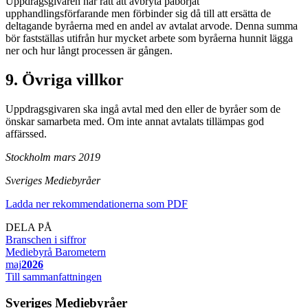
Uppdragsgivaren har rätt att avbryta påbörjat
upphandlingsförfarande men förbinder sig då till att ersätta de
deltagande byråerna med en andel av avtalat arvode. Denna summa
bör fastställas utifrån hur mycket arbete som byråerna hunnit lägga
ner och hur långt processen är gången.
9. Övriga villkor
Uppdragsgivaren ska ingå avtal med den eller de byråer som de
önskar samarbeta med. Om inte annat avtalats tillämpas god
affärssed.
Stockholm mars 2019
Sveriges Mediebyråer
Ladda ner rekommendationerna som PDF
DELA PÅ
Branschen i siffror
Mediebyrå Barometern
maj
2026
Till sammanfattningen
Sveriges Mediebyråer