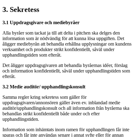
3. Sekretess
3.1 Uppdragsgivare och mediebyråer
Alla byråer som tackat ja till att delta i pitchen ska delges den
information som är nödvändig för att kunna lösa uppgiften. Det
åligger mediebyrån att behandla erhållna upplysningar om kundens
verksamhet och produkter strikt konfidentiellt, såväl under
upphandlingstiden som efteråt.
Det åligger uppdragsgivaren att behandla byråernas idéer, förslag
och information konfidentiellt, såväl under upphandlingstiden som
efteråt.
3.2 Medie auditör/ upphandlingskonsult
Samma regler kring sekretess som gäller för
uppdragsgivaren/annonsören gäller även ev. inblandad medie
auditör/upphandlingskonsult och all information från byråerna ska
behandlas strikt konfidentiellt både under och efter
upphandlingstiden.
Information som inhämtats inom ramen för upphandlingen får inte
sparas och får inte användas senare i annat syfte eller för annan