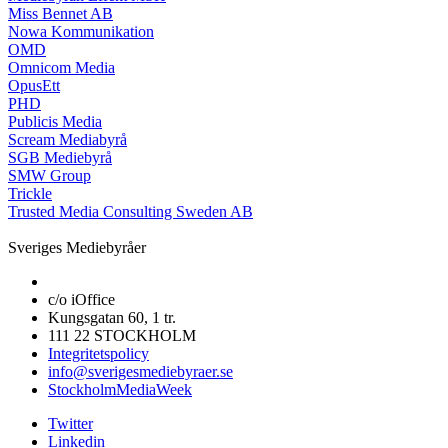
Miss Bennet AB
Nowa Kommunikation
OMD
Omnicom Media
OpusEtt
PHD
Publicis Media
Scream Mediabyrå
SGB Mediebyrå
SMW Group
Trickle
Trusted Media Consulting Sweden AB
Sveriges Mediebyråer
c/o iOffice
Kungsgatan 60, 1 tr.
111 22 STOCKHOLM
Integritetspolicy
info@sverigesmediebyraer.se
StockholmMediaWeek
Twitter
Linkedin