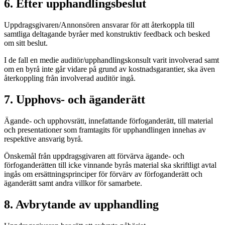
6. Efter upphandlingsbeslut
Uppdragsgivaren/Annonsören ansvarar för att återkoppla till
samtliga deltagande byråer med konstruktiv feedback och besked
om sitt beslut.
I de fall en medie auditör/upphandlingskonsult varit involverad samt
om en byrå inte går vidare på grund av kostnadsgarantier, ska även
återkoppling från involverad auditör ingå.
7. Upphovs- och äganderätt
Ägande- och upphovsrätt, innefattande förfoganderätt, till material
och presentationer som framtagits för upphandlingen innehas av
respektive ansvarig byrå.
Önskemål från uppdragsgivaren att förvärva ägande- och
förfoganderätten till icke vinnande byrås material ska skriftligt avtal
ingås om ersättningsprinciper för förvärv av förfoganderätt och
äganderätt samt andra villkor för samarbete.
8. Avbrytande av upphandling