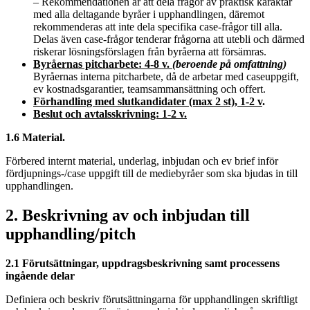
– Rekommendationen är att dela frågor av praktisk karaktär
med alla deltagande byråer i upphandlingen, däremot
rekommenderas att inte dela specifika case-frågor till alla.
Delas även case-frågor tenderar frågorna att utebli och därmed
riskerar lösningsförslagen från byråerna att försämras.
Byråernas pitcharbete: 4-8 v.
(beroende på omfattning)
Byråernas interna pitcharbete, då de arbetar med caseuppgift,
ev kostnadsgarantier, teamsammansättning och offert.
Förhandling med slutkandidater (max 2 st), 1-2 v
.
Beslut och avtalsskrivning: 1-2 v.
1.6 Material.
Förbered internt material, underlag, inbjudan och ev brief inför
fördjupnings-/case uppgift till de mediebyråer som ska bjudas in till
upphandlingen.
2. Beskrivning av och inbjudan till
upphandling/pitch
2.1 Förutsättningar, uppdragsbeskrivning samt processens
ingående delar
Definiera och beskriv förutsättningarna för upphandlingen skriftligt