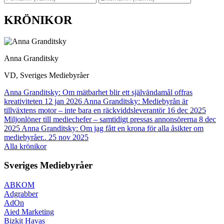
KRÖNIKOR
Anna Granditsky
VD, Sveriges Mediebyråer
Anna Granditsky: Om mätbarhet blir ett självändamål offras
kreativiteten
12 jan 2026
Anna Granditsky: Mediebyrån är
tillväxtens motor – inte bara en räckviddsleverantör
16 dec 2025
Miljonlöner till mediechefer – samtidigt pressas annonsörerna
8 dec
2025
Anna Granditsky: Om jag fått en krona för alla åsikter om
mediebyråer..
25 nov 2025
Alla krönikor
Sveriges Mediebyråer
ABKOM
Adgrabber
AdOn
Aied Marketing
Bizkit Havas