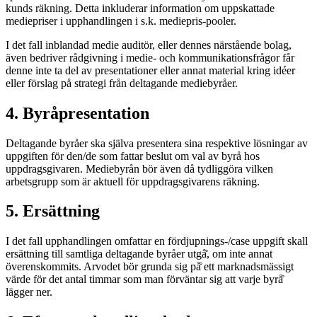
kunds räkning. Detta inkluderar information om uppskattade
mediepriser i upphandlingen i s.k. mediepris-pooler.
I det fall inblandad medie auditör, eller dennes närstående bolag,
även bedriver rådgivning i medie- och kommunikationsfrågor får
denne inte ta del av presentationer eller annat material kring idéer
eller förslag på strategi från deltagande mediebyråer.
4. Byråpresentation
Deltagande byråer ska själva presentera sina respektive lösningar av
uppgiften för den/de som fattar beslut om val av byrå hos
uppdragsgivaren. Mediebyrån bör även då tydliggöra vilken
arbetsgrupp som är aktuell för uppdragsgivarens räkning.
5. Ersättning
I det fall upphandlingen omfattar en fördjupnings-/case uppgift skall
ersättning till samtliga deltagande byråer utgå̊, om inte annat
överenskommits. Arvodet bör grunda sig på̊ ett marknadsmässigt
värde för det antal timmar som man förväntar sig att varje byrå̊
lägger ner.