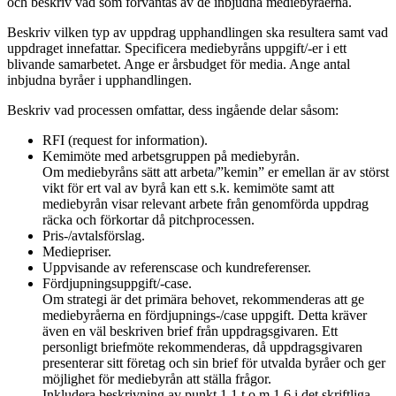
och beskriv vad som förväntas av de inbjudna mediebyråerna.
Beskriv vilken typ av uppdrag upphandlingen ska resultera samt vad
uppdraget innefattar. Specificera mediebyråns uppgift/-er i ett
blivande samarbetet. Ange er årsbudget för media. Ange antal
inbjudna byråer i upphandlingen.
Beskriv vad processen omfattar, dess ingående delar såsom:
RFI (request for information).
Kemimöte med arbetsgruppen på mediebyrån.
Om mediebyråns sätt att arbeta/”kemin” er emellan är av störst
vikt för ert val av byrå kan ett s.k. kemimöte samt att
mediebyrån visar relevant arbete från genomförda uppdrag
räcka och förkortar då pitchprocessen.
Pris-/avtalsförslag.
Mediepriser.
Uppvisande av referenscase och kundreferenser.
Fördjupningsuppgift/-case.
Om strategi är det primära behovet, rekommenderas att ge
mediebyråerna en fördjupnings-/case uppgift. Detta kräver
även en väl beskriven brief från uppdragsgivaren. Ett
personligt briefmöte rekommenderas, då uppdragsgivaren
presenterar sitt företag och sin brief för utvalda byråer och ger
möjlighet för mediebyrån att ställa frågor.
Inkludera beskrivning av punkt 1.1 t o m 1.6
i det skriftliga