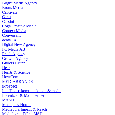
Bright Media Agency
Brons Media
Captivate
Carat
Cassini
Cogs Creative Media
Context Media
Conversant
dentsu X
Digital New Agency
FC Media AB
Frank Agency
Growth Agency
Gullers Grupp
Hear
Hearts & Science
HowCom
MEDIABRANDS
iProspect
LikeHouse kommunikation & media
Lorentzon & Mannheimer
MASH
Mediaplus Nordic
Mediebyrå Impact & Reach
Mediebyrån Effekt MSH