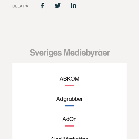
DELA PÅ
Sveriges Mediebyråer
ABKOM
Adgrabber
AdOn
Aied Marketing