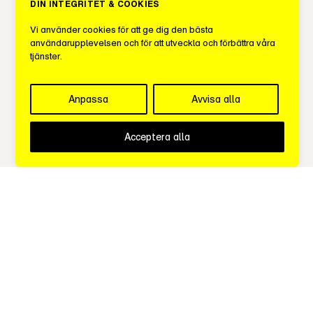
DIN INTEGRITET & COOKIES
Nowa Kommunikation
Vi använder cookies för att ge dig den bästa
användarupplevelsen och för att utveckla och förbättra våra
tjänster.
OMD
Anpassa
Avvisa alla
Omnicom Media
Acceptera alla
OpusEtt
PHD
Publicis Media
Scream Mediabyrå