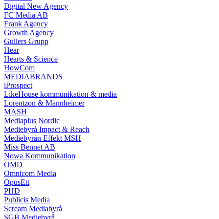
Digital New Agency
FC Media AB
Frank Agency
Growth Agency
Gullers Grupp
Hear
Hearts & Science
HowCom
MEDIABRANDS
iProspect
LikeHouse kommunikation & media
Lorentzon & Mannheimer
MASH
Mediaplus Nordic
Mediebyrå Impact & Reach
Mediebyrån Effekt MSH
Miss Bennet AB
Nowa Kommunikation
OMD
Omnicom Media
OpusEtt
PHD
Publicis Media
Scream Mediabyrå
SGB Mediebyrå