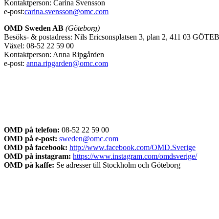
Kontaktperson: Carina Svensson
e-post:
carina.svensson@omc.com
OMD Sweden AB
(Göteborg)
Besöks- & postadress: Nils Ericsonsplatsen 3, plan 2, 411 03 GÖ
Växel: 08-52 22 59 00
Kontaktperson: Anna Ripgården
e-post:
anna.ripgarden@omc.com
OMD på telefon:
08-52 22 59 00
OMD på e-post:
sweden@omc.com
OMD på facebook:
http://www.facebook.com/OMD.Sverige
OMD på instagram:
https://www.instagram.com/omdsverige/
OMD på kaffe:
Se adresser till Stockholm och Göteborg