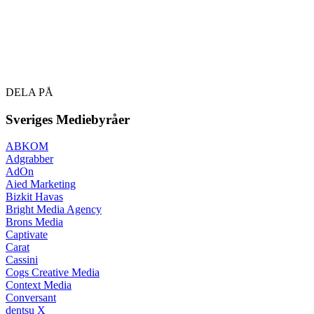
DELA PÅ
Sveriges Mediebyråer
ABKOM
Adgrabber
AdOn
Aied Marketing
Bizkit Havas
Bright Media Agency
Brons Media
Captivate
Carat
Cassini
Cogs Creative Media
Context Media
Conversant
dentsu X