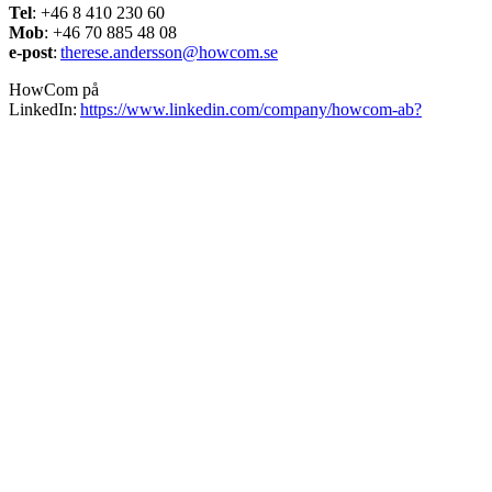
Tel
: +46 8 410 230 60
Mob
: +46 70 885 48 08
e-post
:
therese.andersson@howcom.se
HowCom
på
LinkedIn:
https://www.linkedin.com/company/howcom-ab?