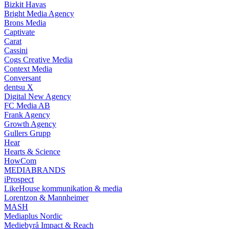
Bizkit Havas
Bright Media Agency
Brons Media
Captivate
Carat
Cassini
Cogs Creative Media
Context Media
Conversant
dentsu X
Digital New Agency
FC Media AB
Frank Agency
Growth Agency
Gullers Grupp
Hear
Hearts & Science
HowCom
MEDIABRANDS
iProspect
LikeHouse kommunikation & media
Lorentzon & Mannheimer
MASH
Mediaplus Nordic
Mediebyrå Impact & Reach