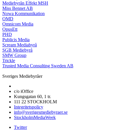
Mediebyrån Effekt MSH
Miss Bennet AB
Nowa Kommunikation
OMD
Omnicom Media
OpusEtt
PHD
Publicis Media
Scream Mediabyrå
SGB Mediebyrå
SMW Group
Trickle
Trusted Media Consulting Sweden AB
Sveriges Mediebyråer
c/o iOffice
Kungsgatan 60, 1 tr.
111 22 STOCKHOLM
Integritetspolicy
info@sverigesmediebyraer.se
StockholmMediaWeek
Twitter