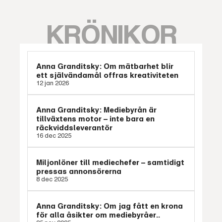
KRÖNIKOR
Anna Granditsky: Om mätbarhet blir
ett självändamål offras kreativiteten
12 jan 2026
Anna Granditsky: Mediebyrån är
tillväxtens motor – inte bara en
räckviddsleverantör
16 dec 2025
Miljonlöner till mediechefer – samtidigt
pressas annonsörerna
8 dec 2025
Anna Granditsky: Om jag fått en krona
för alla åsikter om mediebyråer..