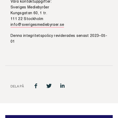
Våra kontaktuppgifter:
Sveriges Mediebyråer
Kungsgatan 60, 1 tr.
111 22 Stockholm
info@
sverigesmediebyraer.se
Denna integritetspolicy reviderades senast 202
3
–
0
5-
01
DELA PÅ