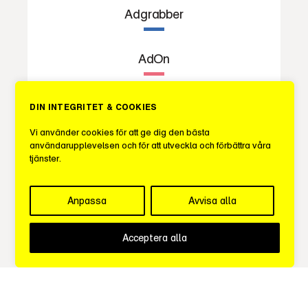
Adgrabber
AdOn
Aied Marketing
DIN INTEGRITET & COOKIES
Vi använder cookies för att ge dig den bästa
användarupplevelsen och för att utveckla och förbättra våra
Bizkit Havas
tjänster.
Bright Media Agency
Anpassa
Avvisa alla
Brons Media
Acceptera alla
Captivate