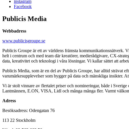
instagram
Facebook
Publicis Media
Webbadress
www.publicisgroupe.se
Publicis Groupe är ett av världens främsta kommunikationsnätverk. Vi
helt i centrum och med team där kreatörer, medierådgivare, CX-strateger
data, kreativitet och teknologi i våra lösningar. Vi kallar sättet att arb
Publicis Media, som är en del av Publicis Groupe, har alltid strävat e
varumärkesupplevelser som bygger på data och mänskliga insikter. Att t
Vi är stolt vinnare av flertalet priser och nomineringar, både i Sveri
Lantmännen, E.ON, VISA, Lidl och många många fler. Varmt välkomme
Adress
Besöksadress: Odengatan 76
113 22 Stockholm