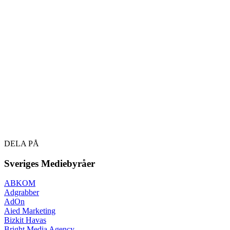
DELA PÅ
Sveriges Mediebyråer
ABKOM
Adgrabber
AdOn
Aied Marketing
Bizkit Havas
Bright Media Agency