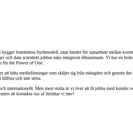
 bygger framtidens byråmodell, utan hinder för samarbete mellan kommu
 och data scientists jobbar nära integrerat tillsammans. Vi har en holist
eta för the Power of One.
fter att hitta medielösningar som skiljer sig från mängden och genom det
illföra och inte störa.
ge och internationellt. Men mest stolta är vi över att få jobba med kund
n att kontakta oss så berättar vi mer!