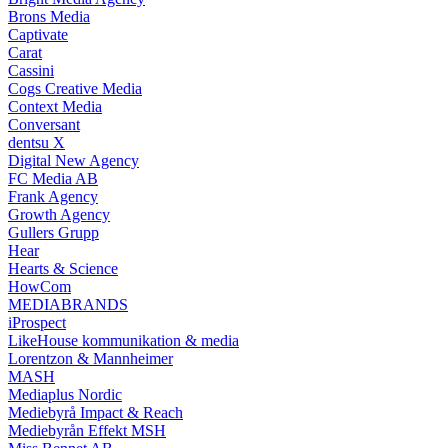
Brons Media
Captivate
Carat
Cassini
Cogs Creative Media
Context Media
Conversant
dentsu X
Digital New Agency
FC Media AB
Frank Agency
Growth Agency
Gullers Grupp
Hear
Hearts & Science
HowCom
MEDIABRANDS
iProspect
LikeHouse kommunikation & media
Lorentzon & Mannheimer
MASH
Mediaplus Nordic
Mediebyrå Impact & Reach
Mediebyrån Effekt MSH