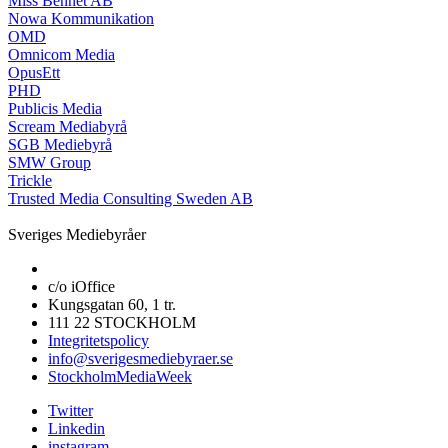
Miss Bennet AB
Nowa Kommunikation
OMD
Omnicom Media
OpusEtt
PHD
Publicis Media
Scream Mediabyrå
SGB Mediebyrå
SMW Group
Trickle
Trusted Media Consulting Sweden AB
Sveriges Mediebyråer
c/o iOffice
Kungsgatan 60, 1 tr.
111 22 STOCKHOLM
Integritetspolicy
info@sverigesmediebyraer.se
StockholmMediaWeek
Twitter
Linkedin
instagram