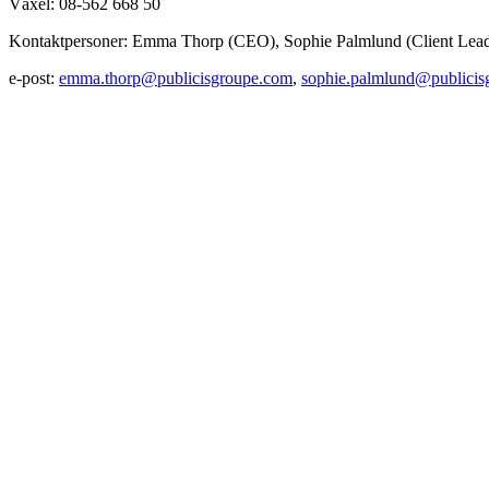
Växel: 08-562 668 50
Kontaktpersoner: Emma Thorp (CEO), Sophie Palmlund (Client Lead
e-post:
emma.thorp@publicisgroupe.com
,
sophie.palmlund@publicis