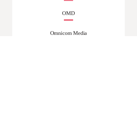
OMD
Omnicom Media
OpusEtt
PHD
Publicis Media
Scream Mediabyrå
SGB Mediebyrå