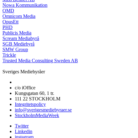
Nowa Kommunikation
OMD
Omnicom Media
OpusEtt
PHD
Publicis Media
Scream Mediabyrå
SGB Mediebyrå
SMW Group
Trickle
Trusted Media Consulting Sweden AB
Sveriges Mediebyråer
c/o iOffice
Kungsgatan 60, 1 tr.
111 22 STOCKHOLM
Integritetspolicy
info@sverigesmediebyraer.se
StockholmMediaWeek
Twitter
Linkedin
instagram