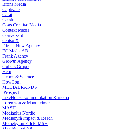
Brons Media
Captivate
Carat
Cassini
Cogs Creative Media
Context Media
Conversant
dentsu X
Digital New Agency
FC Media AB
Frank Agency
Growth Agency
Gullers Grupp
Hear
Hearts & Science
HowCom
MEDIABRANDS
iProspect
LikeHouse kommunikation & media
Lorentzon & Mannheimer
MASH
Mediaplus Nordic
Mediebyrå Impact & Reach
Mediebyrån Effekt MSH
Miss Bennet AB