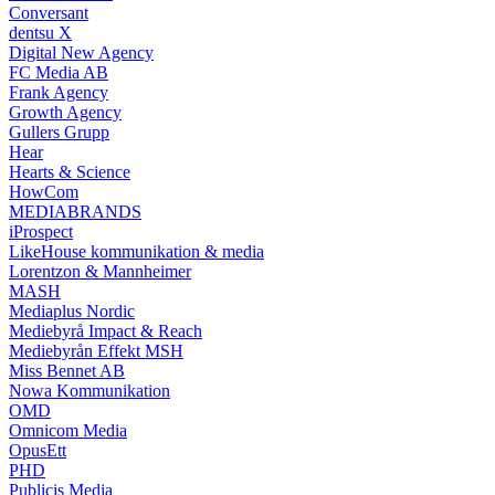
Conversant
dentsu X
Digital New Agency
FC Media AB
Frank Agency
Growth Agency
Gullers Grupp
Hear
Hearts & Science
HowCom
MEDIABRANDS
iProspect
LikeHouse kommunikation & media
Lorentzon & Mannheimer
MASH
Mediaplus Nordic
Mediebyrå Impact & Reach
Mediebyrån Effekt MSH
Miss Bennet AB
Nowa Kommunikation
OMD
Omnicom Media
OpusEtt
PHD
Publicis Media