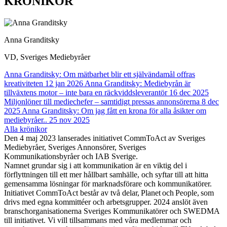
KRÖNIKOR
Anna Granditsky
VD, Sveriges Mediebyråer
Anna Granditsky: Om mätbarhet blir ett självändamål offras
kreativiteten
12 jan 2026
Anna Granditsky: Mediebyrån är
tillväxtens motor – inte bara en räckviddsleverantör
16 dec 2025
Miljonlöner till mediechefer – samtidigt pressas annonsörerna
8 dec
2025
Anna Granditsky: Om jag fått en krona för alla åsikter om
mediebyråer..
25 nov 2025
Alla krönikor
Den 4 maj 2023 lanserades initiativet CommToAct av Sveriges
Mediebyråer, Sveriges Annonsörer, Sveriges
Kommunikationsbyråer och IAB Sverige.
Namnet grundar sig i att kommunikation är en viktig del i
förflyttningen till ett mer hållbart samhälle, och syftar till att hitta
gemensamma lösningar för marknadsförare och kommunikatörer.
Initiativet CommToAct består av två delar, Planet och People, som
drivs med egna kommittéer och arbetsgrupper. 2024 anslöt även
branschorganisationerna Sveriges Kommunikatörer och SWEDMA
till initiativet. Vi vill tillsammans med våra medlemmar och