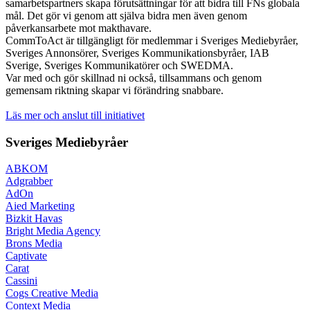
samarbetspartners skapa förutsättningar för att bidra till FNs globala
mål. Det gör vi genom att själva bidra men även genom
påverkansarbete mot makthavare.
CommToAct är tillgängligt för medlemmar i Sveriges Mediebyråer,
Sveriges Annonsörer, Sveriges Kommunikationsbyråer, IAB
Sverige, Sveriges Kommunikatörer och SWEDMA.
Var med och gör skillnad ni också, tillsammans och genom
gemensam riktning skapar vi förändring snabbare.
Läs mer och anslut till initiativet
Sveriges Mediebyråer
ABKOM
Adgrabber
AdOn
Aied Marketing
Bizkit Havas
Bright Media Agency
Brons Media
Captivate
Carat
Cassini
Cogs Creative Media
Context Media