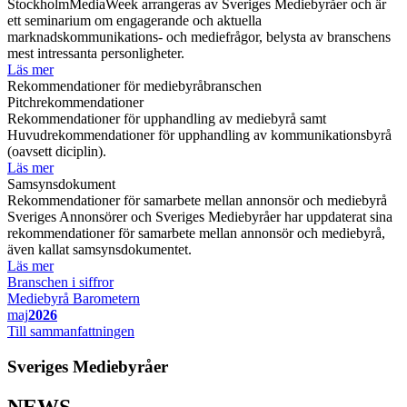
StockholmMediaWeek arrangeras av Sveriges Mediebyråer och är
ett seminarium om engagerande och aktuella
marknadskommunikations- och mediefrågor, belysta av branschens
mest intressanta personligheter.
Läs mer
Rekommendationer för mediebyråbranschen
Pitchrekommendationer
Rekommendationer för upphandling av mediebyrå samt
Huvudrekommendationer för upphandling av kommunikationsbyrå
(oavsett diciplin).
Läs mer
Samsynsdokument
Rekommendationer för samarbete mellan annonsör och mediebyrå
Sveriges Annonsörer och Sveriges Mediebyråer har uppdaterat sina
rekommendationer för samarbete mellan annonsör och mediebyrå,
även kallat samsynsdokumentet.
Läs mer
Branschen i siffror
Mediebyrå Barometern
maj
2026
Till sammanfattningen
Sveriges Mediebyråer
NEWS