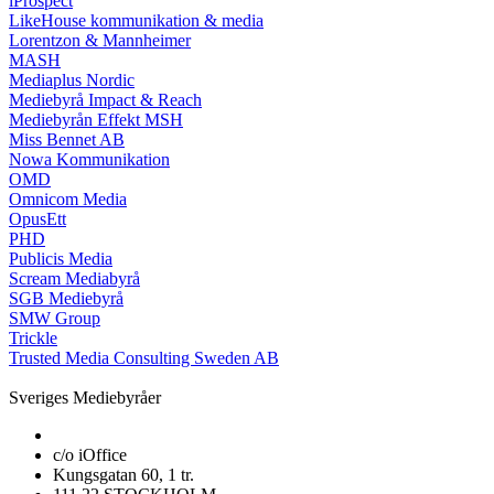
iProspect
LikeHouse kommunikation & media
Lorentzon & Mannheimer
MASH
Mediaplus Nordic
Mediebyrå Impact & Reach
Mediebyrån Effekt MSH
Miss Bennet AB
Nowa Kommunikation
OMD
Omnicom Media
OpusEtt
PHD
Publicis Media
Scream Mediabyrå
SGB Mediebyrå
SMW Group
Trickle
Trusted Media Consulting Sweden AB
Sveriges Mediebyråer
c/o iOffice
Kungsgatan 60, 1 tr.