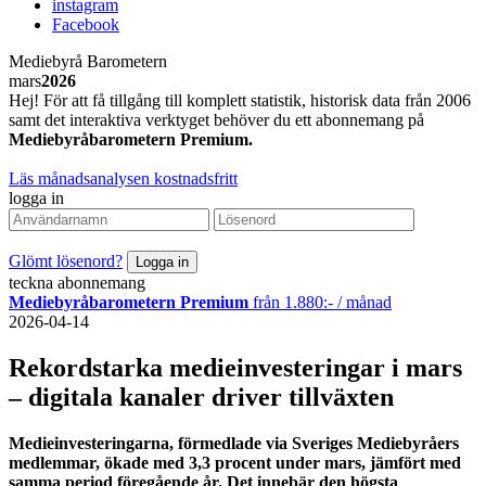
instagram
Facebook
Mediebyrå Barometern
mars
2026
Hej! För att få tillgång till komplett statistik, historisk data från 2006
samt det interaktiva verktyget behöver du ett abonnemang på
Mediebyråbarometern Premium.
Läs månadsanalysen kostnadsfritt
logga in
Glömt lösenord?
teckna abonnemang
Mediebyråbarometern Premium
från 1.880:- / månad
2026-04-14
Rekordstarka medieinvesteringar i mars
– digitala kanaler driver tillväxten
Medieinvesteringarna, förmedlade via Sveriges Mediebyråers
medlemmar, ökade med 3,3 procent under mars, jämfört med
samma period föregående år. Det innebär den högsta