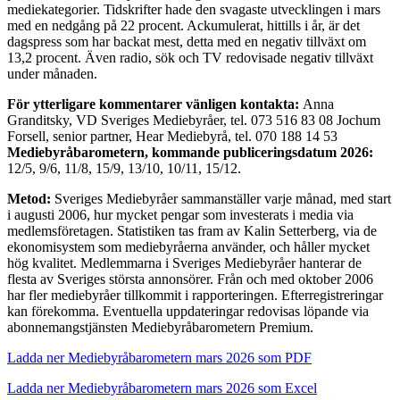
mediekategorier. Tidskrifter hade den svagaste utvecklingen i mars
med en nedgång på 22 procent. Ackumulerat, hittills i år, är det
dagspress som har backat mest, detta med en negativ tillväxt om
13,2 procent. Även radio, sök och TV redovisade negativ tillväxt
under månaden.
För ytterligare kommentarer vänligen kontakta:
Anna
Granditsky, VD Sveriges Mediebyråer, tel. 073 516 83 08 Jochum
Forsell, senior partner, Hear Mediebyrå, tel. 070 188 14 53
Mediebyråbarometern, kommande publiceringsdatum 2026:
12/5, 9/6, 11/8, 15/9, 13/10, 10/11, 15/12.
Metod:
Sveriges Mediebyråer sammanställer varje månad, med start
i augusti 2006, hur mycket pengar som investerats i media via
medlemsföretagen. Statistiken tas fram av Kalin Setterberg, via de
ekonomisystem som mediebyråerna använder, och håller mycket
hög kvalitet. Medlemmarna i Sveriges Mediebyråer hanterar de
flesta av Sveriges största annonsörer. Från och med oktober 2006
har fler mediebyråer tillkommit i rapporteringen. Efterregistreringar
kan förekomma. Eventuella uppdateringar redovisas löpande via
abonnemangstjänsten Mediebyråbarometern Premium.
Ladda ner Mediebyråbarometern mars 2026 som PDF
Ladda ner Mediebyråbarometern mars 2026 som Excel