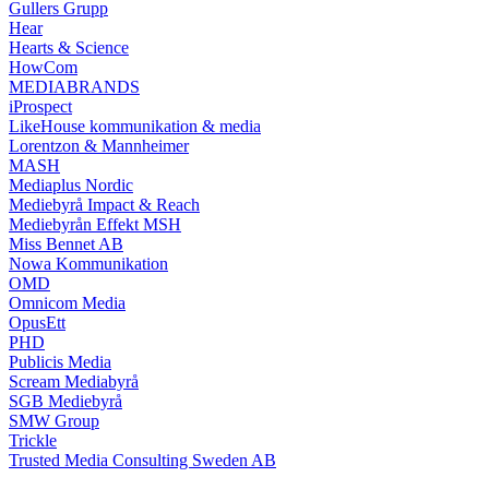
Gullers Grupp
Hear
Hearts & Science
HowCom
MEDIABRANDS
iProspect
LikeHouse kommunikation & media
Lorentzon & Mannheimer
MASH
Mediaplus Nordic
Mediebyrå Impact & Reach
Mediebyrån Effekt MSH
Miss Bennet AB
Nowa Kommunikation
OMD
Omnicom Media
OpusEtt
PHD
Publicis Media
Scream Mediabyrå
SGB Mediebyrå
SMW Group
Trickle
Trusted Media Consulting Sweden AB