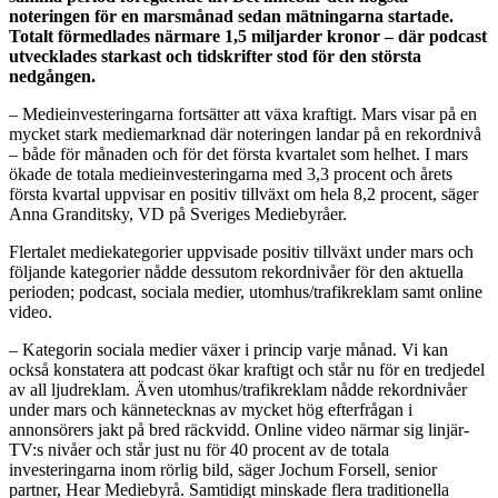
noteringen för en marsmånad sedan mätningarna startade.
Totalt förmedlades närmare 1,5 miljarder kronor – där podcast
utvecklades starkast och tidskrifter stod för den största
nedgången.
– Medieinvesteringarna fortsätter att växa kraftigt. Mars visar på en
mycket stark mediemarknad där noteringen landar på en rekordnivå
– både för månaden och för det första kvartalet som helhet. I mars
ökade de totala medieinvesteringarna med 3,3 procent och årets
första kvartal uppvisar en positiv tillväxt om hela 8,2 procent, säger
Anna Granditsky, VD på Sveriges Mediebyråer.
Flertalet mediekategorier uppvisade positiv tillväxt under mars och
följande kategorier nådde dessutom rekordnivåer för den aktuella
perioden; podcast, sociala medier, utomhus/trafikreklam samt online
video.
– Kategorin sociala medier växer i princip varje månad. Vi kan
också konstatera att podcast ökar kraftigt och står nu för en tredjedel
av all ljudreklam. Även utomhus/trafikreklam nådde rekordnivåer
under mars och kännetecknas av mycket hög efterfrågan i
annonsörers jakt på bred räckvidd. Online video närmar sig linjär-
TV:s nivåer och står just nu för 40 procent av de totala
investeringarna inom rörlig bild, säger Jochum Forsell, senior
partner, Hear Mediebyrå. Samtidigt minskade flera traditionella