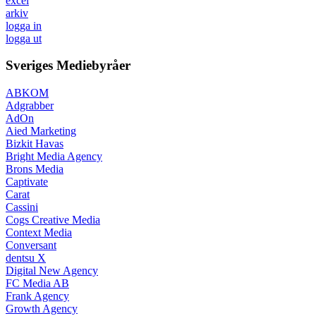
excel
arkiv
logga in
logga ut
Sveriges Mediebyråer
ABKOM
Adgrabber
AdOn
Aied Marketing
Bizkit Havas
Bright Media Agency
Brons Media
Captivate
Carat
Cassini
Cogs Creative Media
Context Media
Conversant
dentsu X
Digital New Agency
FC Media AB
Frank Agency
Growth Agency