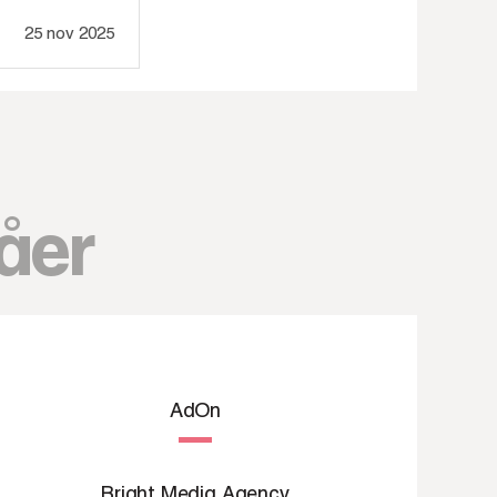
25 nov 2025
åer
AdOn
Bright Media Agency