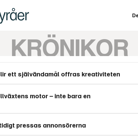
De
KRÖNIKOR
r ett självändamål offras kreativiteten
llväxtens motor – inte bara en
mtidigt pressas annonsörerna