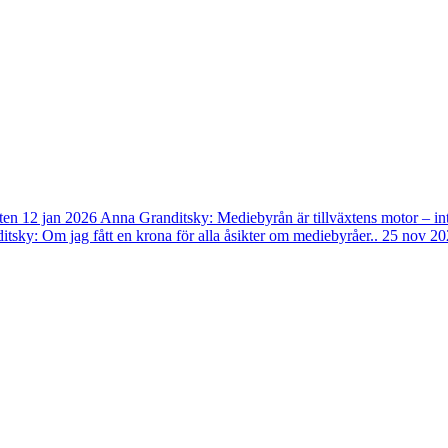
ten
12 jan 2026
Anna Granditsky: Mediebyrån är tillväxtens motor – in
tsky: Om jag fått en krona för alla åsikter om mediebyråer..
25 nov 20