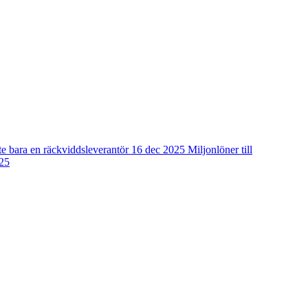
te bara en räckviddsleverantör
16 dec 2025
Miljonlöner till
25