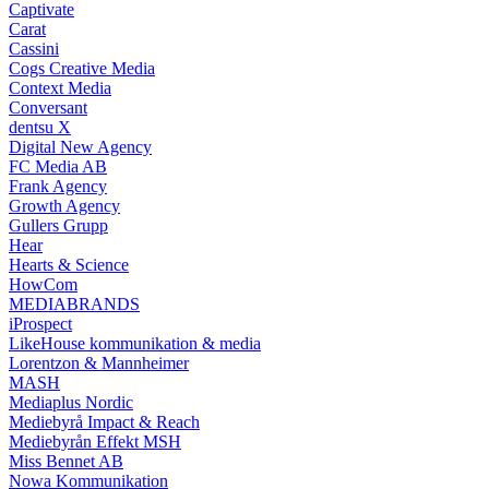
Captivate
Carat
Cassini
Cogs Creative Media
Context Media
Conversant
dentsu X
Digital New Agency
FC Media AB
Frank Agency
Growth Agency
Gullers Grupp
Hear
Hearts & Science
HowCom
MEDIABRANDS
iProspect
LikeHouse kommunikation & media
Lorentzon & Mannheimer
MASH
Mediaplus Nordic
Mediebyrå Impact & Reach
Mediebyrån Effekt MSH
Miss Bennet AB
Nowa Kommunikation