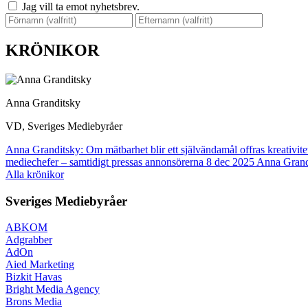
Jag vill ta emot nyhetsbrev.
KRÖNIKOR
Anna Granditsky
VD, Sveriges Mediebyråer
Anna Granditsky: Om mätbarhet blir ett självändamål offras kreativite
mediechefer – samtidigt pressas annonsörerna
8 dec 2025
Anna Grandi
Alla krönikor
Sveriges Mediebyråer
ABKOM
Adgrabber
AdOn
Aied Marketing
Bizkit Havas
Bright Media Agency
Brons Media