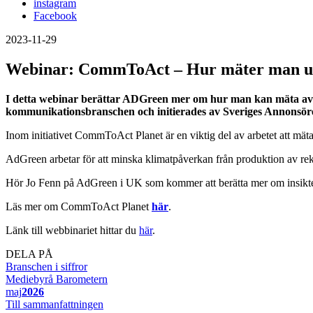
instagram
Facebook
2023-11-29
Webinar: CommToAct – Hur mäter man uts
I detta webinar berättar ADGreen mer om hur man kan mäta avt
kommunikationsbranschen och initierades av Sveriges Annonsö
Inom initiativet CommToAct Planet är en viktig del av arbetet att mä
AdGreen arbetar för att minska klimatpåverkan från produktion av re
Hör Jo Fenn på AdGreen i UK som kommer att berätta mer om insikter
Läs mer om CommToAct Planet
här
.
Länk till webbinariet hittar du
här
.
DELA PÅ
Branschen i siffror
Mediebyrå Barometern
maj
2026
Till sammanfattningen