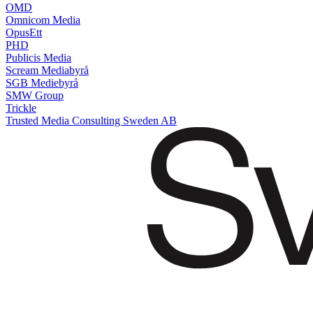
OMD
Omnicom Media
OpusEtt
PHD
Publicis Media
Scream Mediabyrå
SGB Mediebyrå
SMW Group
Trickle
Trusted Media Consulting Sweden AB