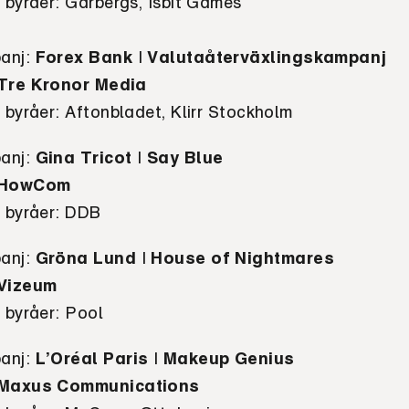
e byråer:
Garbergs, Isbit Games
anj
:
Forex Bank
I
Valutaåterväxlingskampanj
Tre Kronor Media
e byråer:
Aftonbladet, Klirr Stockholm
anj
:
Gina Tricot
I
Say Blue
HowCom
e byråer:
DDB
anj
:
Gröna Lund
I
House of Nightmares
Vizeum
e byråer:
Pool
anj
:
L’Oréal Paris
I
Makeup Genius
Maxus Communications