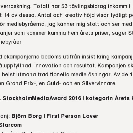
överraskning. Totalt har 53 tävlingsbidrag inkommit
 14 av dessa. Antal och kreativ höjd visar tydligt p
 för mediebyråerna, jag känner mig stolt och ser me
anjer som kommer kamma hem årets priser, säger St
iebyråer.
iekampanjerna bedöms utifrån insikt kring kampan
luppfyllnad, innovation och resultat. Kampanjen s
helst utmana traditionella medielösningar. Av de 
n Grand Prix-, en Guld- och en Silvervinnare.
l StockholmMediaAward 2016 i kategorin Årets 
anj
:
Björn Borg
I
First Person Lover
Starcom