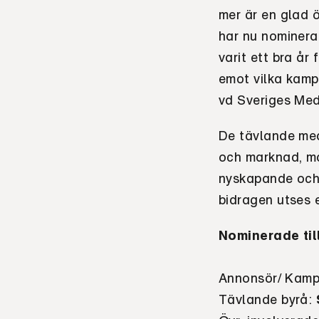
mer är en glad 
har nu nominerat
varit ett bra år
emot vilka kamp
vd Sveriges Med
De tävlande med
och marknad, må
nyskapande och 
bidragen utses e
Nominerade til
Annonsör/ Kamp
Tävlande byrå: