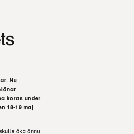
ts
ar. Nu
elönar
na koras
under
n 18-19 maj
 skulle öka ännu