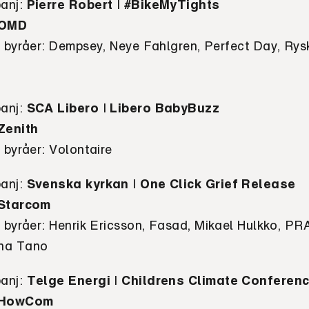
anj
:
Pierre Robert
I
#BikeMyTights
OMD
e byråer:
Dempsey, Neye Fahlgren, Perfect Day, Ry
anj
:
SCA Libero
I
Libero BabyBuzz
Zenith
e byråer:
Volontaire
anj
:
Svenska kyrkan
I
One Click Grief Release
Starcom
 byråer:
Henrik Ericsson, Fasad, Mikael Hulkko, PR
na Tano
anj
:
Telge Energi
I
Childrens Climate Conferen
HowCom