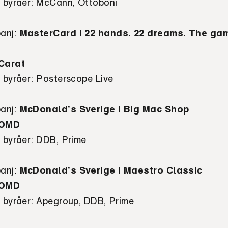
e byråer:
McCann, Ottoboni
anj
:
MasterCard
I
22 hands. 22 dreams. The gam
Carat
e byråer:
Posterscope Live
anj
:
McDonald’s Sverige
I
Big Mac Shop
OMD
e byråer:
DDB, Prime
anj
:
McDonald’s Sverige
I
Maestro Classic
OMD
e byråer:
Apegroup, DDB, Prime