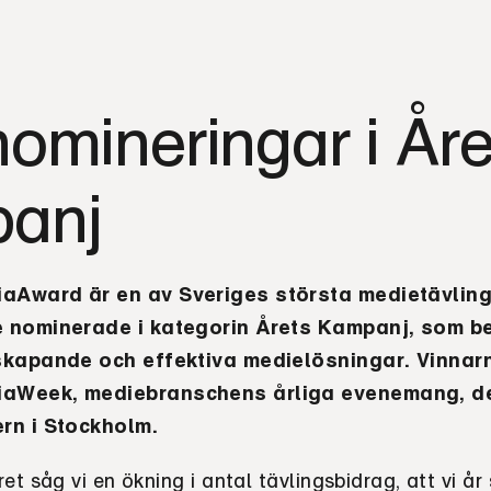
nomineringar i Åre
anj
aAward är en av Sveriges största medietävling
e nominerade i
kategorin Årets Kampanj,
som b
skapande och effektiva medielösningar.
Vinnar
aWeek, mediebranschens årliga evenemang, de
rn i Stockholm.
et såg vi en ökning i antal tävlingsbidrag, att vi år