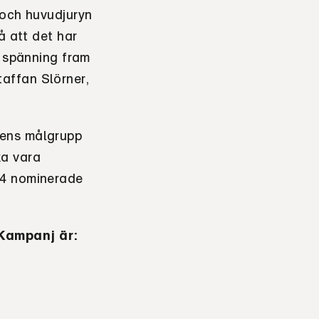
 och huvudjuryn
å att det har
d spänning fram
affan Slörner,
jens målgrupp
ka vara
14 nominerade
Kampanj är: