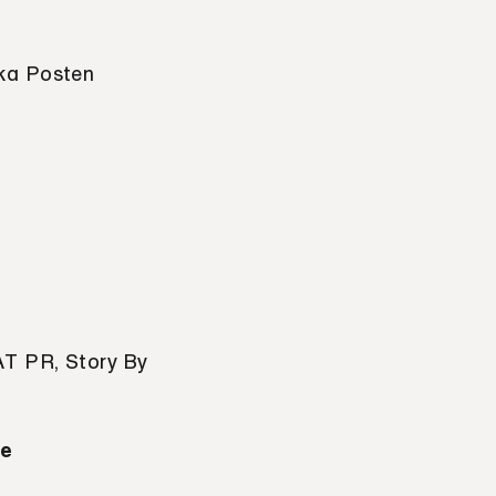
ska Posten
AT PR, Story By
ce