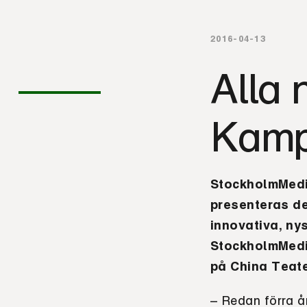
2016-04-13
Alla 
Kamp
StockholmMedi
presenteras d
innovativa, ny
StockholmMedi
på China Teate
– Redan förra år