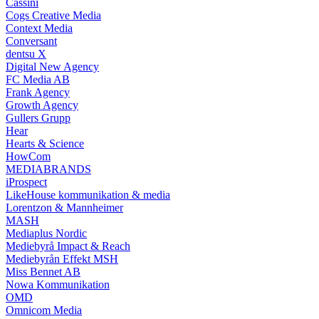
Cassini
Cogs Creative Media
Context Media
Conversant
dentsu X
Digital New Agency
FC Media AB
Frank Agency
Growth Agency
Gullers Grupp
Hear
Hearts & Science
HowCom
MEDIABRANDS
iProspect
LikeHouse kommunikation & media
Lorentzon & Mannheimer
MASH
Mediaplus Nordic
Mediebyrå Impact & Reach
Mediebyrån Effekt MSH
Miss Bennet AB
Nowa Kommunikation
OMD
Omnicom Media