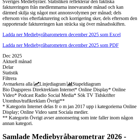
Sveriges Mediebyråer. Statistiken reflekterar den faktiska
faktureringen från medlemmarna innevarande månad och kan
därmed skilja sig något mot annonsvolymen per månad; dels
eftersom viss efterfakturering och korrigering sker, dels eftersom den
rapporterade faktureringen kan sträcka sig över månadsskiften.
Ladda ner Mediebyråbarometern december 2025 som Excel
Ladda ner Mediebyråbarometern december 2025 som PDF
Dec 2025
Aktuell månad
Delar
Statistik
Filtrera
Avmarkera alla
Linjediagram
Stapeldiagram
Bio
Dagspress
Direktreklam
Internet*
Online Display*
Online
Video*
Podcast
Radio
Social Media*
Sök
TV
Tidskrifter
Utomhus/trafikreklam
Övrigt**
* Kategorin Internet delas fr o m jan 2017 upp i kategorierna Online
Display; Online Video samt Sociala medier.
** Kategorin Övrigt avser annonsering som inte faller inom någon
annan kategori.
Samlade
Mediebyråbarometrar 2026 -