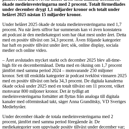
ökade medieinvesteringarna med 2 procent. Totalt förmedlades
under december drygt 1,1 miljarder kronor och totalt under
helåret 2025 nästan 15 miljarder kronor.
Under helåret 2025 ökade de totala medieinvesteringarna med 1,7
procent. Nu när årets siffror har summerats kan vi även konstatera
att podcast är den mediekategori som har ökat mest under året. Detta
med en positiv tillväxt om 34,3 procent. Även följande kategorier
har haft en positiv tillväxt under året; sök, online display, sociala
medier och online video.
– Året avslutades mycket starkt och december 2025 blev all-time-
high för en decembermånad. Detta med en ökning om 1,7 procent
jämfört med samma period 2024 – motsvarande 250 miljoner
kronor. Sett till enskilda kategorier är podcast tveklöst vinnaren 2025
med en positiv tillväxt om hela 34,3 procent. De digitala kanalerna
ökade också under 2025 med en totalt tillväxt om 11 procent, vilket
motsvarar 800 miljoner kronor. Det är tydligt att
medieinvesteringarna fortsätter att flyttas från analoga till digitala
kanaler med oförminskad takt, säger Anna Granditsky, VD Sveriges
Mediebyråer.
Under december ökade de totala medieinvesteringarna med 2
procent, jämfört med samma period föregående år. De
mediekategorier som uppvisade positiv tillväxt under december var;