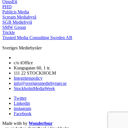
OpusEtt
PHD
Publicis Media
Scream Mediabyrå
SGB Mediebyrå
SMW Group
Trickle
Trusted Media Consulting Sweden AB
Sveriges Mediebyråer
c/o iOffice
Kungsgatan 60, 1 tr.
111 22 STOCKHOLM
Integritetspolicy
info@sverigesmediebyraer.se
StockholmMediaWeek
Twitter
Linkedin
instagram
Facebook
Made with
by
Wonderfour