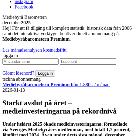
instagram
Facebook
Mediebyrå Barometern
december
2025
Hej! För att få tillgång till komplett statistik, historisk data från 2006
samt det interaktiva verktyget behöver du ett abonnemang på
Mediebyråbarometern Premium.
Läs månadsanalysen kostnadsfritt
logga in
Glömt lösenord?
teckna abonnemang
Mediebyråbarometern Premium
från 1.880:- / månad
2026-01-13
Starkt avslut på året –
medieinvesteringarna på rekordnivå
Under helåret 2025 ökade medieinvesteringarna, förmedlade
via Sveriges Mediebyråers medlemmar, med totalt 1,7 procent,
jämfört med 2024. Även under årets sista månad, december,