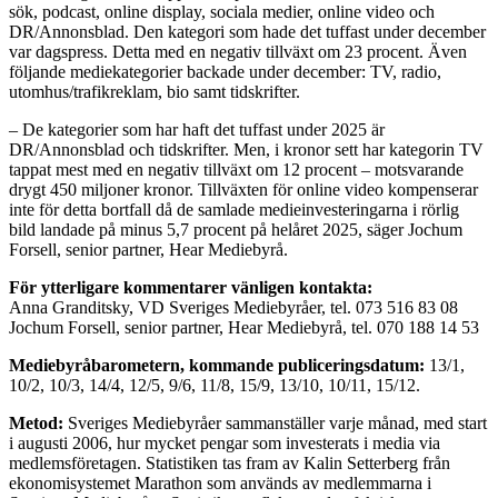
sök, podcast, online display, sociala medier, online video och
DR/Annonsblad. Den kategori som hade det tuffast under december
var dagspress. Detta med en negativ tillväxt om 23 procent. Även
följande mediekategorier backade under december: TV, radio,
utomhus/trafikreklam, bio samt tidskrifter.
– De kategorier som har haft det tuffast under 2025 är
DR/Annonsblad och tidskrifter. Men, i kronor sett har kategorin TV
tappat mest med en negativ tillväxt om 12 procent – motsvarande
drygt 450 miljoner kronor. Tillväxten för online video kompenserar
inte för detta bortfall då de samlade medieinvesteringarna i rörlig
bild landade på minus 5,7 procent på helåret 2025, säger Jochum
Forsell, senior partner, Hear Mediebyrå.
För ytterligare kommentarer vänligen kontakta:
Anna Granditsky, VD Sveriges Mediebyråer, tel. 073 516 83 08
Jochum Forsell, senior partner, Hear Mediebyrå, tel. 070 188 14 53
Mediebyråbarometern, kommande publiceringsdatum:
13/1,
10/2, 10/3, 14/4, 12/5, 9/6, 11/8, 15/9, 13/10, 10/11, 15/12.
Metod:
Sveriges Mediebyråer sammanställer varje månad, med start
i augusti 2006, hur mycket pengar som investerats i media via
medlemsföretagen. Statistiken tas fram av Kalin Setterberg från
ekonomisystemet Marathon som används av medlemmarna i