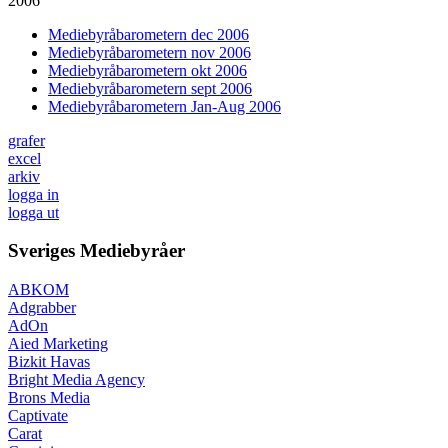
2006
Mediebyråbarometern dec 2006
Mediebyråbarometern nov 2006
Mediebyråbarometern okt 2006
Mediebyråbarometern sept 2006
Mediebyråbarometern Jan-Aug 2006
grafer
excel
arkiv
logga in
logga ut
Sveriges Mediebyråer
ABKOM
Adgrabber
AdOn
Aied Marketing
Bizkit Havas
Bright Media Agency
Brons Media
Captivate
Carat