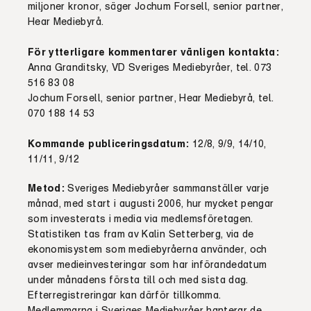
miljoner kronor, säger Jochum Forsell, senior partner,
Hear Mediebyrå.
För ytterligare kommentarer vänligen kontakta:
Anna Granditsky, VD Sveriges Mediebyråer, tel. 073
516 83 08
Jochum Forsell, senior partner, Hear Mediebyrå, tel.
070 188 14 53
Kommande publiceringsdatum:
12/8, 9/9, 14/10,
11/11, 9/12
Metod:
Sveriges Mediebyråer sammanställer varje
månad, med start i augusti 2006, hur mycket pengar
som investerats i media via medlemsföretagen.
Statistiken tas fram av Kalin Setterberg, via de
ekonomisystem som mediebyråerna använder, och
avser medieinvesteringar som har införandedatum
under månadens första till och med sista dag.
Efterregistreringar kan därför tillkomma.
Medlemmarna i Sveriges Mediebyråer hanterar de