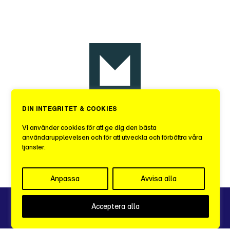
DIN INTEGRITET & COOKIES
Sveriges Mediebyråer
Vi använder cookies för att ge dig den bästa
användarupplevelsen och för att utveckla och förbättra våra
tjänster.
c/o iOffice
Kungsgatan 60, 1 tr.
111 22 STOCKHOLM
Anpassa
Avvisa alla
Integritetspolicy
Acceptera alla
info@sverigesmediebyraer.se
grafer
excel
arkiv
logga in
StockholmMediaWeek