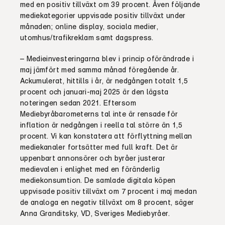
med en positiv tillväxt om 39 procent. Även följande
mediekategorier uppvisade positiv tillväxt under
månaden; online display, sociala medier,
utomhus/trafikreklam samt dagspress.
– Medieinvesteringarna blev i princip oförändrade i
maj jämfört med samma månad föregående år.
Ackumulerat, hittills i år, är nedgången totalt 1,5
procent och januari-maj 2025 är den lägsta
noteringen sedan 2021. Eftersom
Mediebyråbarometerns tal inte är rensade för
inflation är nedgången i reella tal större än 1,5
procent. Vi kan konstatera att förflyttning mellan
mediekanaler fortsätter med full kraft. Det är
uppenbart annonsörer och byråer justerar
medievalen i enlighet med en föränderlig
mediekonsumtion. De samlade digitala köpen
uppvisade positiv tillväxt om 7 procent i maj medan
de analoga en negativ tillväxt om 8 procent, säger
Anna Granditsky, VD, Sveriges Mediebyråer.