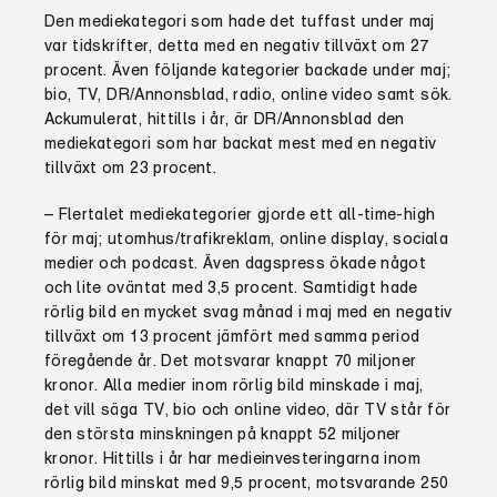
Den mediekategori som hade det tuffast under maj
var tidskrifter, detta med en negativ tillväxt om 27
procent. Även följande kategorier backade under maj;
bio, TV, DR/Annonsblad, radio, online video samt sök.
Ackumulerat, hittills i år, är DR/Annonsblad den
mediekategori som har backat mest med en negativ
tillväxt om 23 procent.
– Flertalet mediekategorier gjorde ett all-time-high
för maj; utomhus/trafikreklam, online display, sociala
medier och podcast. Även dagspress ökade något
och lite oväntat med 3,5 procent. Samtidigt hade
rörlig bild en mycket svag månad i maj med en negativ
tillväxt om 13 procent jämfört med samma period
föregående år. Det motsvarar knappt 70 miljoner
kronor. Alla medier inom rörlig bild minskade i maj,
det vill säga TV, bio och online video, där TV står för
den största minskningen på knappt 52 miljoner
kronor. Hittills i år har medieinvesteringarna inom
rörlig bild minskat med 9,5 procent, motsvarande 250