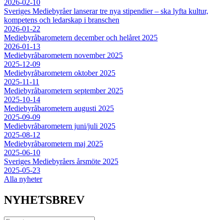
2026-02-10
Sveriges Mediebyråer lanserar tre nya stipendier – ska lyfta kultur,
kompetens och ledarskap i branschen
2026-01-22
Mediebyråbarometern december och helåret 2025
2026-01-13
Mediebyråbarometern november 2025
2025-12-09
Mediebyråbarometern oktober 2025
2025-11-11
Mediebyråbarometern september 2025
2025-10-14
Mediebyråbarometern augusti 2025
2025-09-09
Mediebyråbarometern juni/juli 2025
2025-08-12
Mediebyråbarometern maj 2025
2025-06-10
Sveriges Mediebyråers årsmöte 2025
2025-05-23
Alla nyheter
NYHETSBREV