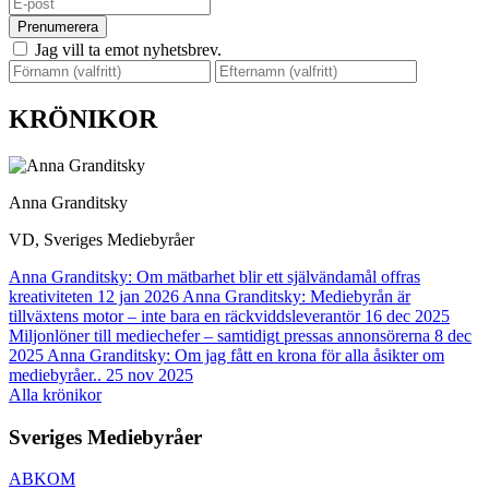
Prenumerera
Jag vill ta emot nyhetsbrev.
KRÖNIKOR
Anna Granditsky
VD, Sveriges Mediebyråer
Anna Granditsky: Om mätbarhet blir ett självändamål offras
kreativiteten
12 jan 2026
Anna Granditsky: Mediebyrån är
tillväxtens motor – inte bara en räckviddsleverantör
16 dec 2025
Miljonlöner till mediechefer – samtidigt pressas annonsörerna
8 dec
2025
Anna Granditsky: Om jag fått en krona för alla åsikter om
mediebyråer..
25 nov 2025
Alla krönikor
Sveriges Mediebyråer
ABKOM