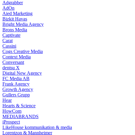
Adgrabber
AdOn
Aied Marketing
Bizkit Havas
Bright Media Agency
Brons Media
Captivate
Carat
Cassini
Cogs Creative Media
Context Media
Conversant
dentsu X
Digital New Agency
FC Media AB
Frank Agency
Growth Agency
Gullers Grupp
Hear
Hearts & Science
HowCom
MEDIABRANDS
iProspect
LikeHouse kommunikation & media
Lorentzon & Mannheimer