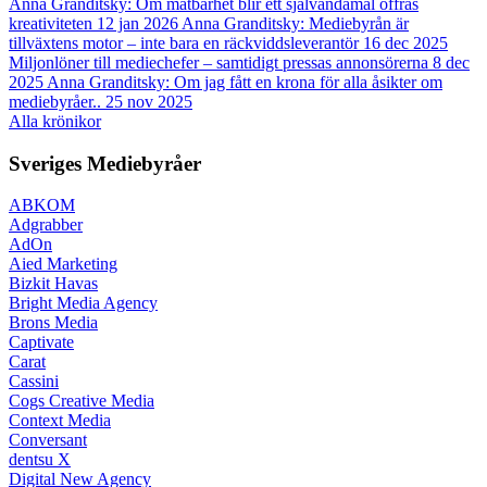
Anna Granditsky: Om mätbarhet blir ett självändamål offras
kreativiteten
12 jan 2026
Anna Granditsky: Mediebyrån är
tillväxtens motor – inte bara en räckviddsleverantör
16 dec 2025
Miljonlöner till mediechefer – samtidigt pressas annonsörerna
8 dec
2025
Anna Granditsky: Om jag fått en krona för alla åsikter om
mediebyråer..
25 nov 2025
Alla krönikor
Sveriges Mediebyråer
ABKOM
Adgrabber
AdOn
Aied Marketing
Bizkit Havas
Bright Media Agency
Brons Media
Captivate
Carat
Cassini
Cogs Creative Media
Context Media
Conversant
dentsu X
Digital New Agency