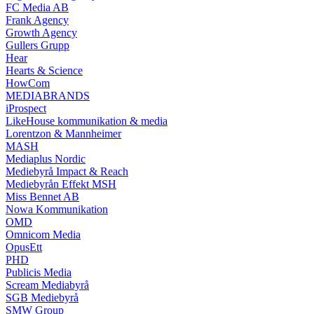
FC Media AB
Frank Agency
Growth Agency
Gullers Grupp
Hear
Hearts & Science
HowCom
MEDIABRANDS
iProspect
LikeHouse kommunikation & media
Lorentzon & Mannheimer
MASH
Mediaplus Nordic
Mediebyrå Impact & Reach
Mediebyrån Effekt MSH
Miss Bennet AB
Nowa Kommunikation
OMD
Omnicom Media
OpusEtt
PHD
Publicis Media
Scream Mediabyrå
SGB Mediebyrå
SMW Group