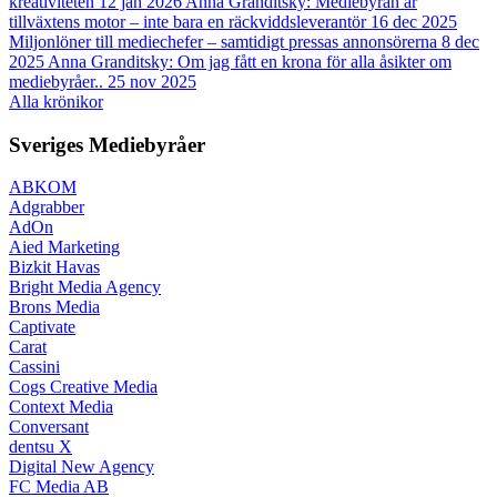
kreativiteten
12 jan 2026
Anna Granditsky: Mediebyrån är
tillväxtens motor – inte bara en räckviddsleverantör
16 dec 2025
Miljonlöner till mediechefer – samtidigt pressas annonsörerna
8 dec
2025
Anna Granditsky: Om jag fått en krona för alla åsikter om
mediebyråer..
25 nov 2025
Alla krönikor
Sveriges Mediebyråer
ABKOM
Adgrabber
AdOn
Aied Marketing
Bizkit Havas
Bright Media Agency
Brons Media
Captivate
Carat
Cassini
Cogs Creative Media
Context Media
Conversant
dentsu X
Digital New Agency
FC Media AB