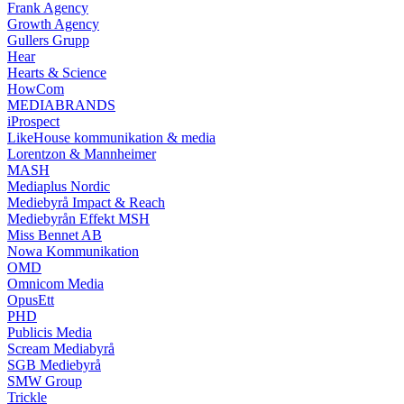
Frank Agency
Growth Agency
Gullers Grupp
Hear
Hearts & Science
HowCom
MEDIABRANDS
iProspect
LikeHouse kommunikation & media
Lorentzon & Mannheimer
MASH
Mediaplus Nordic
Mediebyrå Impact & Reach
Mediebyrån Effekt MSH
Miss Bennet AB
Nowa Kommunikation
OMD
Omnicom Media
OpusEtt
PHD
Publicis Media
Scream Mediabyrå
SGB Mediebyrå
SMW Group
Trickle