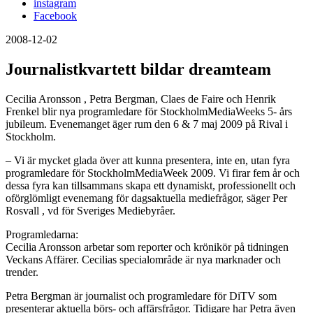
instagram
Facebook
2008-12-02
Journalistkvartett bildar dreamteam
Cecilia Aronsson , Petra Bergman, Claes de Faire och Henrik
Frenkel blir nya programledare för StockholmMediaWeeks 5- års
jubileum. Evenemanget äger rum den 6 & 7 maj 2009 på Rival i
Stockholm.
– Vi är mycket glada över att kunna presentera, inte en, utan fyra
programledare för StockholmMediaWeek 2009. Vi firar fem år och
dessa fyra kan tillsammans skapa ett dynamiskt, professionellt och
oförglömligt evenemang för dagsaktuella mediefrågor, säger Per
Rosvall , vd för Sveriges Mediebyråer.
Programledarna:
Cecilia Aronsson arbetar som reporter och krönikör på tidningen
Veckans Affärer. Cecilias specialområde är nya marknader och
trender.
Petra Bergman är journalist och programledare för DiTV som
presenterar aktuella börs- och affärsfrågor. Tidigare har Petra även