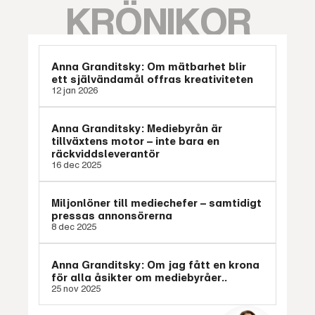
KRÖNIKOR
Anna Granditsky: Om mätbarhet blir
ett självändamål offras kreativiteten
12 jan 2026
Anna Granditsky: Mediebyrån är
tillväxtens motor – inte bara en
räckviddsleverantör
16 dec 2025
Miljonlöner till mediechefer – samtidigt
pressas annonsörerna
8 dec 2025
Anna Granditsky: Om jag fått en krona
för alla åsikter om mediebyråer..
25 nov 2025