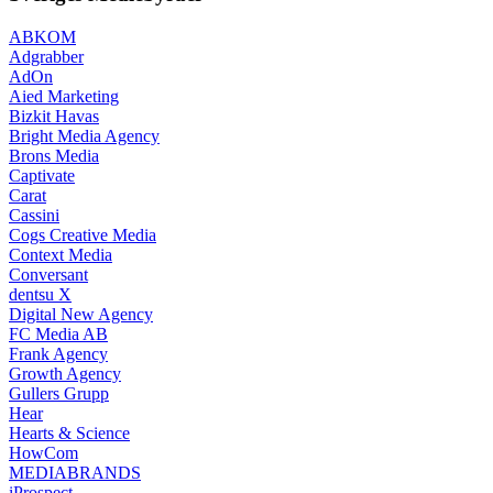
ABKOM
Adgrabber
AdOn
Aied Marketing
Bizkit Havas
Bright Media Agency
Brons Media
Captivate
Carat
Cassini
Cogs Creative Media
Context Media
Conversant
dentsu X
Digital New Agency
FC Media AB
Frank Agency
Growth Agency
Gullers Grupp
Hear
Hearts & Science
HowCom
MEDIABRANDS
iProspect