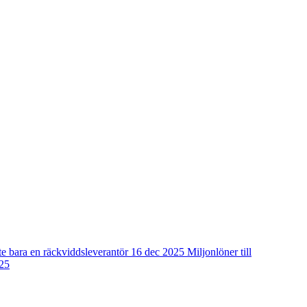
te bara en räckviddsleverantör
16 dec 2025
Miljonlöner till
25