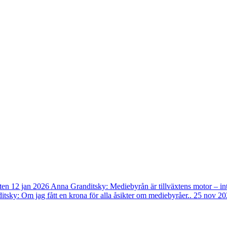
ten
12 jan 2026
Anna Granditsky: Mediebyrån är tillväxtens motor – in
tsky: Om jag fått en krona för alla åsikter om mediebyråer..
25 nov 20