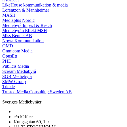
LikeHouse kommunikation & media
Lorentzon & Mannheimer
MASH
Mediaplus Nordic
Mediebyrå Impact & Reach
Mediebyrån Effekt MSH
Miss Bennet AB
Nowa Kommunikation
OMD
Omnicom Media
OpusEtt
PHD
Publicis Media
Scream Mediabyrå
SGB Mediebyrå
SMW Group
Trickle
Trusted Media Consulting Sweden AB
Sveriges Mediebyråer
c/o iOffice
Kungsgatan 60, 1 tr.
111 22 STOCKHOLM