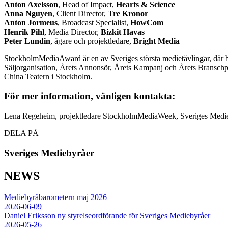
Anton Axelsson
, Head of Impact,
Hearts & Science
Anna Nguyen
, Client Director,
Tre Kronor
Anton Jormeus
, Broadcast Specialist,
HowCom
Henrik Pihl
, Media Director,
Bizkit Havas
Peter Lundin
, ägare och projektledare,
Bright Media
StockholmMediaAward är en av Sveriges största medietävlingar, där b
Säljorganisation, Årets Annonsör, Årets Kampanj och Årets Bransch
China Teatern i Stockholm.
För mer information, vänligen kontakta:
Lena Regeheim, projektledare StockholmMediaWeek, Sveriges Medi
DELA PÅ
Sveriges Mediebyråer
NEWS
Mediebyråbarometern maj 2026
2026-06-09
Daniel Eriksson ny styrelseordförande för Sveriges Mediebyråer
2026-05-26