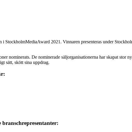
isation i StockholmMediaAward 2021. Vinnaren presenteras under Stoc
ioner nominerats. De nominerade säljorganisationerna har skapat stor ny
gt sätt, skött sina uppdrag.
är:
e branschrepresentanter: