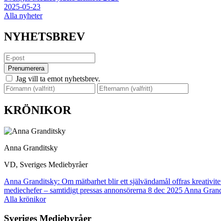
2025-05-23
Alla nyheter
NYHETSBREV
Prenumerera
Jag vill ta emot nyhetsbrev.
KRÖNIKOR
Anna Granditsky
VD, Sveriges Mediebyråer
Anna Granditsky: Om mätbarhet blir ett självändamål offras kreativite
mediechefer – samtidigt pressas annonsörerna
8 dec 2025
Anna Grandi
Alla krönikor
Sveriges Mediebyråer