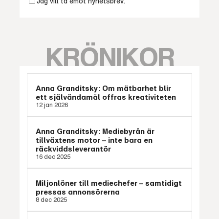
Jag vill ta emot nyhetsbrev.
KRÖNIKOR
Anna Granditsky: Om mätbarhet blir
ett självändamål offras kreativiteten
12 jan 2026
Anna Granditsky: Mediebyrån är
tillväxtens motor – inte bara en
räckviddsleverantör
16 dec 2025
Miljonlöner till mediechefer – samtidigt
pressas annonsörerna
8 dec 2025