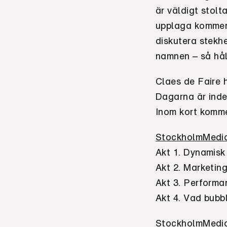
är väldigt stolt
upplaga kommer
diskutera stekh
namnen – så håll
Claes de Faire 
Dagarna är indel
Inom kort komme
StockholmMedia
Akt 1. Dynamisk
Akt 2. Marketin
Akt 3. Performan
Akt 4. Vad bubb
StockholmMedia