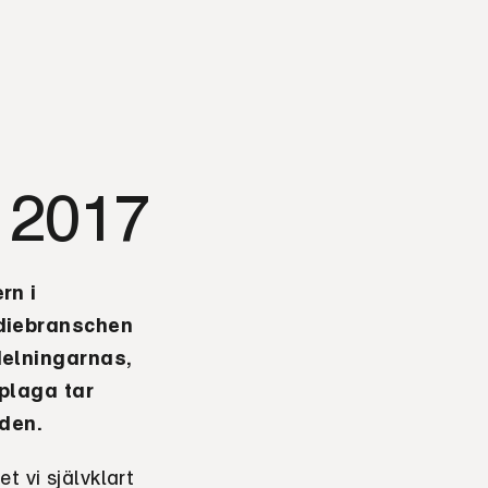
 2017
rn i
ediebranschen
delningarnas,
plaga tar
iden
.
t vi självklart