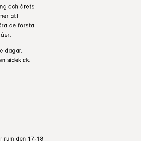
ång och årets
mer att
öra de första
åer.
e dagar.
en sidekick.
r rum den 17-18