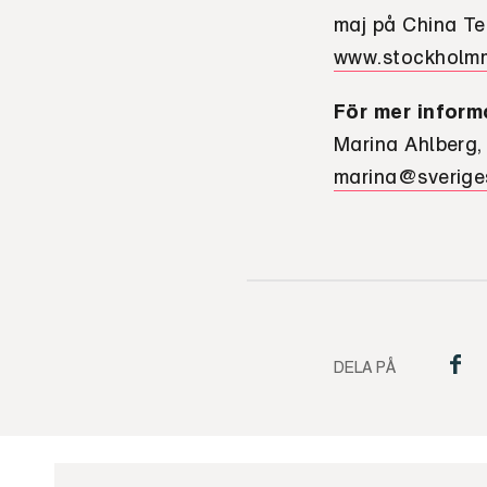
maj på China Tea
www.stockholm
För mer inform
Marina Ahlberg,
marina@sverige
DELA PÅ