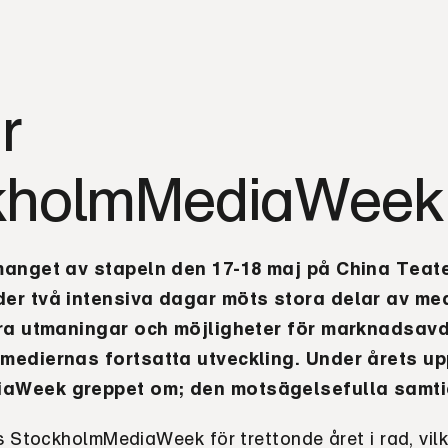
r
kholmMediaWeek
manget av stapeln den 17-18 maj på China Teate
er två intensiva dagar möts stora delar av m
era utmaningar och möjligheter för marknadsav
mediernas fortsatta utveckling. Under årets up
iaWeek greppet om;
den motsägelsefulla samt
s StockholmMediaWeek för trettonde året i rad, vilke