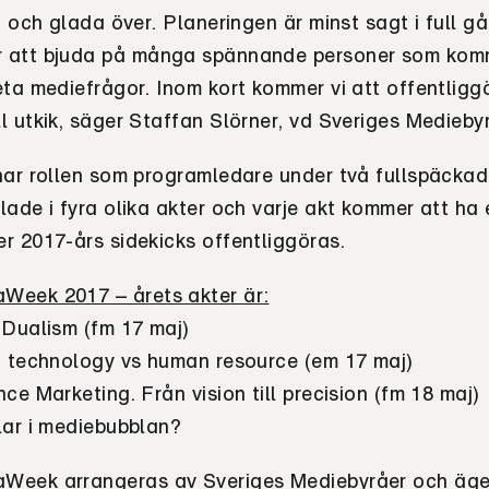
a och glada över. Planeringen är minst sagt i full g
 att bjuda på många spännande personer som kom
eta mediefrågor. Inom kort kommer vi att offentligg
 utkik, säger Staffan Slörner, vd Sveriges Mediebyr
har rollen som programledare under två fullspäckad
ade i fyra olika akter och varje akt kommer att ha 
r 2017-års sidekicks offentliggöras.
Week 2017 – årets akter är:
 Dualism (fm 17 maj)
g technology vs human resource (em 17 maj)
ce Marketing. Från vision till precision (fm 18 maj)
lar i mediebubblan?
Week arrangeras av Sveriges Mediebyråer och äge