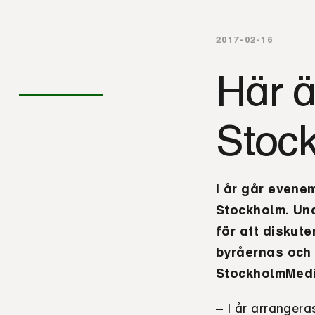
2017-02-16
Här ä
Stoc
I år går evene
Stockholm. Und
för att diskut
byråernas och 
StockholmMed
– I år arrangera