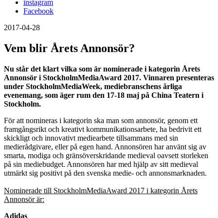
instagram
Facebook
2017-04-28
Vem blir Årets Annonsör?
Nu står det klart vilka som är nominerade
i kategorin Årets
Annonsör i StockholmMediaAward 2017
.
Vinnaren presenteras
under StockholmMediaWeek, mediebranschens årliga
evenemang, som äger rum den 17-18 maj på China Teatern i
Stockholm.
För att nomineras i kategorin ska man som annonsör, genom ett
framgångsrikt och kreativt kommunikationsarbete, ha bedrivit ett
skickligt och innovativt mediearbete tillsammans med sin
medierådgivare, eller på egen hand. Annonsören har använt sig av
smarta, modiga och gränsöverskridande medieval oavsett storleken
på sin mediebudget. Annonsören har med hjälp av sitt medieval
utmärkt sig positivt på den svenska medie- och annonsmarknaden.
Nominerade till StockholmMediaAward 2017 i kategorin Årets
Annonsör är:
Adidas