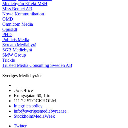
Mediebyrån Effekt MSH
Miss Bennet AB
Nowa Kommunikation
OMD
Omnicom Media
OpusEtt
PHD
Publicis Media
Scream Mediabyrå
SGB Mediebyrå
SMW Group
Trickle
Trusted Media Consulting Sweden AB
Sveriges Mediebyråer
c/o iOffice
Kungsgatan 60, 1 tr.
111 22 STOCKHOLM
Integritetspolicy
info@sverigesmediebyraer.se
StockholmMediaWeek
Twitter