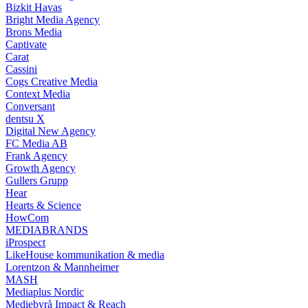
Bizkit Havas
Bright Media Agency
Brons Media
Captivate
Carat
Cassini
Cogs Creative Media
Context Media
Conversant
dentsu X
Digital New Agency
FC Media AB
Frank Agency
Growth Agency
Gullers Grupp
Hear
Hearts & Science
HowCom
MEDIABRANDS
iProspect
LikeHouse kommunikation & media
Lorentzon & Mannheimer
MASH
Mediaplus Nordic
Mediebyrå Impact & Reach