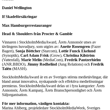
Daniel Wellington
If Skadeförsäkringar
Max Hamburgerrestauranger
Head & Shoulders från Procter & Gamble
Vinnaren i StockholmMediaAward, Årets Annonsör utses av
tävlingens huvudjury, som utgörs av:
Anette Rosengren
(Fazer
Bageri),
Sonja Böttcher
(Starcom),
Lottie Funck Ekelund
(Synoptik),
Carl Adam Frisk
(Grow),
Christina Kilström
(Vattenfall),
Marie Melin
(MediaCom),
Fredrik Pantzerhielm
(ANR.BBDO),
Jimmy Rodhelind
(Jung Relations) och
Fredrik
Talén
(MASH).
StockholmMediaAward är en av Sveriges största medietävlingar, där
bland annat innovativa, nyskapande och effektiva medielösningar
premieras. StockholmMediaAward delas ut i fyra kategorier: Årets
Annonsör, Årets Kampanj, Årets Branschpersonlighet och Årets
Säljorganisation.
För mer information, vänligen kontakta:
Marina Ahlberg, projektledare StockholmMediaWeek, Sveriges