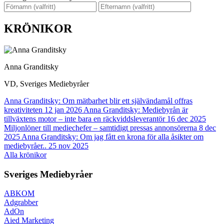
KRÖNIKOR
Anna Granditsky
VD, Sveriges Mediebyråer
Anna Granditsky: Om mätbarhet blir ett självändamål offras
kreativiteten
12 jan 2026
Anna Granditsky: Mediebyrån är
tillväxtens motor – inte bara en räckviddsleverantör
16 dec 2025
Miljonlöner till mediechefer – samtidigt pressas annonsörerna
8 dec
2025
Anna Granditsky: Om jag fått en krona för alla åsikter om
mediebyråer..
25 nov 2025
Alla krönikor
Sveriges Mediebyråer
ABKOM
Adgrabber
AdOn
Aied Marketing