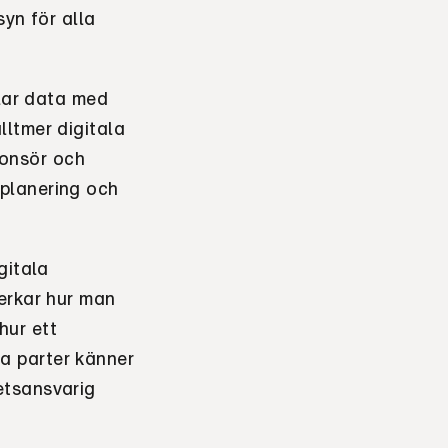
syn för alla
elar data med
lltmer digitala
onsör och
planering och
gitala
erkar hur man
hur ett
a parter känner
etsansvarig