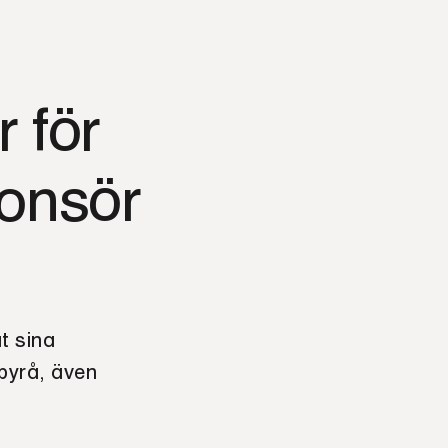
 för
onsör
t sina
byrå, även