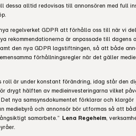
ll dessa alltid redovisas till annonsören med full in
öp.
nya regelverket GDPR att förhålla oss till när vi d
 nya rekommendationerna är anpassade till dagens a
amt den nya GDPR lagstiftningen, så att både ann
emensamma förhållningsregler när det gäller medie
roll är under konstant förändring, idag står den di
ör drygt hälften av medieinvesteringarna vilket påv
 Det nya samsynsdokumentet förklarar och klargör 
n mediebyrå och annonsör bör utformas så att båd
 långsiktigt samarbete.”
Lena Regeheim
, verksamh
yråer.