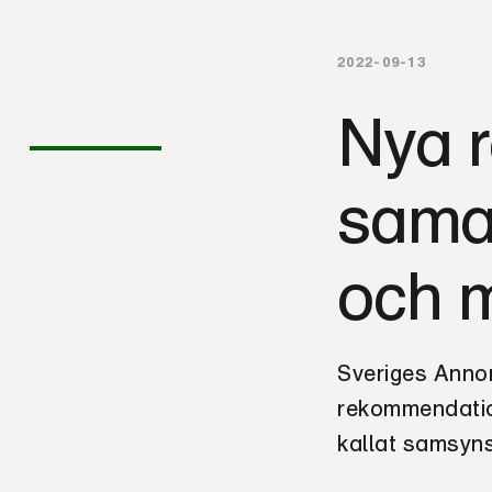
2022-09-13
Nya 
sama
och 
Sveriges Annon
rekommendatio
kallat samsyn