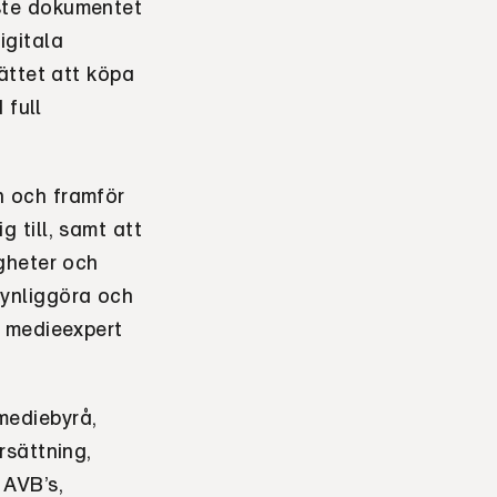
ste dokumentet
igitala
ättet att köpa
 full
n och framför
 till, samt att
gheter och
ynliggöra och
, medieexpert
 mediebyrå,
rsättning,
 AVB’s,