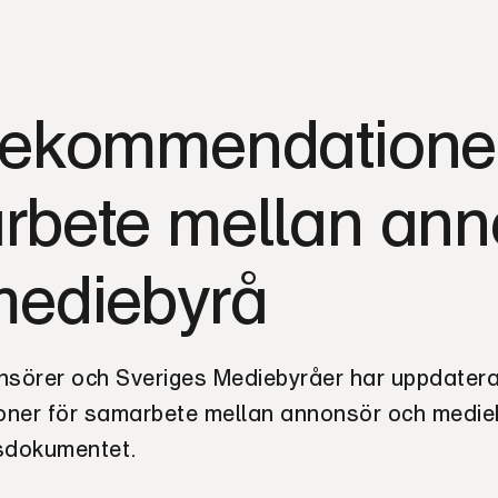
rekommendationer
rbete mellan ann
mediebyrå
sörer och Sveriges Mediebyråer har uppdatera
ner för samarbete mellan annonsör och medie
sdokumentet.