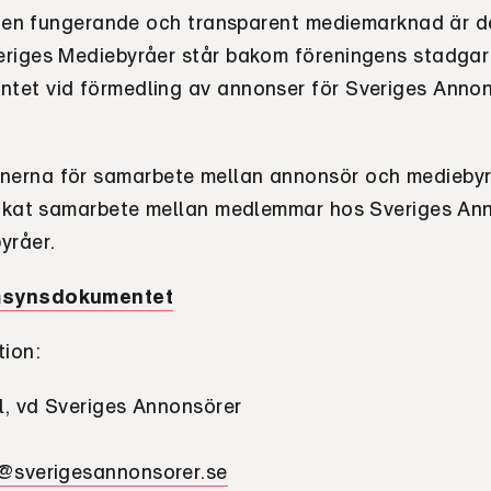
l en fungerande och transparent mediemarknad är de
riges Mediebyråer står bakom föreningens stadgar
et vid förmedling av annonser för Sveriges Annon
erna för samarbete mellan annonsör och mediebyr
yckat samarbete mellan medlemmar hos Sveriges An
yråer.
msynsdokumentet
tion:
, vd Sveriges Annonsörer
l@sverigesannonsorer.se