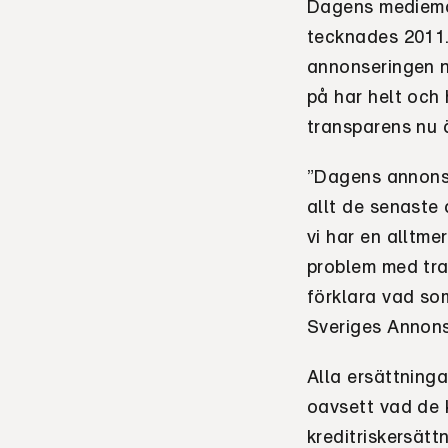
Dagens mediema
tecknades 2011.
annonseringen n
på har helt och 
transparens nu 
”Dagens annonsm
allt de senaste
vi har en alltm
problem med tr
förklara vad som
Sveriges Annons
Alla ersättninga
oavsett vad de 
kreditriskersätt