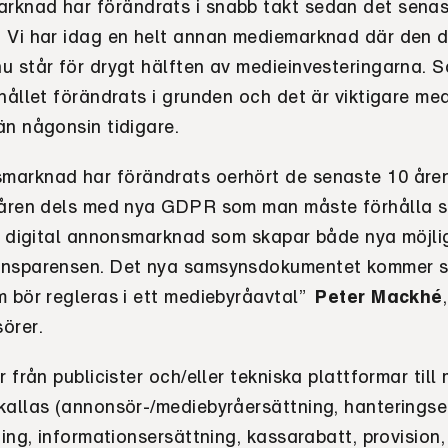
rknad har förändrats i snabb takt sedan det sena
 Vi har idag en helt annan mediemarknad där den d
u står för drygt hälften av medieinvesteringarna. S
hållet förändrats i grunden och det är viktigare med
än någonsin tidigare.
arknad har förändrats oerhört de senaste 10 åre
 åren dels med nya GDPR som man måste förhålla sig
er digital annonsmarknad som skapar både nya möjli
ansparensen. Det nya samsynsdokumentet kommer s
 bör regleras i ett mediebyråavtal”
Peter Mackhé
örer.
r från publicister och/eller tekniska plattformar till
kallas (annonsör-/mediebyråersättning, hanteringse
ning, informationsersättning, kassarabatt, provision,