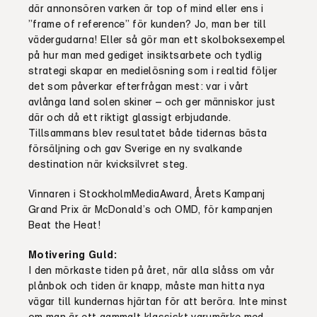
där annonsören varken är top of mind eller ens i
”frame of reference” för kunden? Jo, man ber till
vädergudarna! Eller så gör man ett skolboksexempel
på hur man med gediget insiktsarbete och tydlig
strategi skapar en medielösning som i realtid följer
det som påverkar efterfrågan mest: var i vårt
avlånga land solen skiner – och ger människor just
där och då ett riktigt glassigt erbjudande.
Tillsammans blev resultatet både tidernas bästa
försäljning och gav Sverige en ny svalkande
destination när kvicksilvret steg.
Vinnaren i StockholmMediaAward, Årets Kampanj
Grand Prix är McDonald’s och OMD, för kampanjen
Beat the Heat!
Motivering Guld:
I den mörkaste tiden på året, när alla slåss om vår
plånbok och tiden är knapp, måste man hitta nya
vägar till kundernas hjärtan för att beröra. Inte minst
om man är ett gammalt klassiskt varumärke med