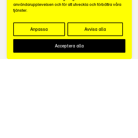
Context Media
användarupplevelsen och för att utveckla och förbättra våra
tjänster.
Conversant
Anpassa
Avvisa alla
dentsu X
Acceptera alla
Digital New Agency
FC Media AB
Frank Agency
Growth Agency