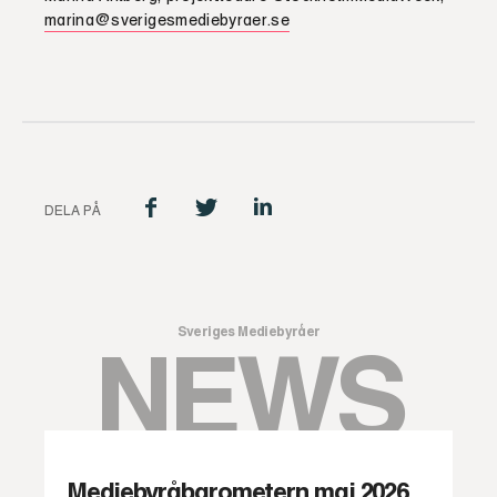
marina@sverigesmediebyraer.se
DELA PÅ
Sveriges Mediebyråer
NEWS
Mediebyråbarometern maj 2026