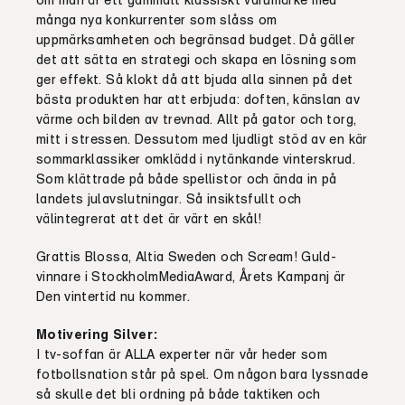
många nya konkurrenter som slåss om
uppmärksamheten och begränsad budget. Då gäller
det att sätta en strategi och skapa en lösning som
ger effekt. Så klokt då att bjuda alla sinnen på det
bästa produkten har att erbjuda: doften, känslan av
värme och bilden av trevnad. Allt på gator och torg,
mitt i stressen. Dessutom med ljudligt stöd av en kär
sommarklassiker omklädd i nytänkande vinterskrud.
Som klättrade på både spellistor och ända in på
landets julavslutningar. Så insiktsfullt och
välintegrerat att det är värt en skål!
Grattis Blossa, Altia Sweden och Scream! Guld-
vinnare i StockholmMediaAward, Årets Kampanj är
Den vintertid nu kommer.
Motivering Silver:
I tv-soffan är ALLA experter när vår heder som
fotbollsnation står på spel. Om någon bara lyssnade
så skulle det bli ordning på både taktiken och