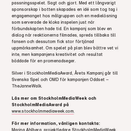
passningsspelet. Sagt och gjort. Med ett långvarigt
sponsorskap i botten skapades en idé som tog tag i
engagemanget hos målgruppen och en medielösning
som serverade de kloka inspelen just när
förbundskapten hade tid. En kampanj som blev en
dialog när reaktionerna filmades, spreds tillbaka till
fansen och dessutom fick stor förtjänad
uppmärksamhet. Om spelet på plan blev bättre vet vi
inte, men kampanjens kreativitet och resultat
bäddade för en promenadseger.
Silver i StockholmMediaAward, Årets Kampanj går till
Svenska Spel och OMD för kampanjen Oddset –
TheJanneWalk.
Läs mer om StockholmMediaWeek och
StockholmMediaAward på
www.stockholmmediaweek.com
.
För mer information, vänligen kontakta:
Marina Ahlberg, projektledare StockholmMediaWeek,