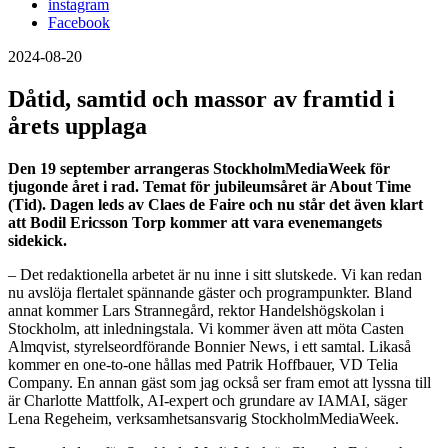
instagram
Facebook
2024-08-20
Dåtid, samtid och massor av framtid i
årets upplaga
Den 19 september arrangeras StockholmMediaWeek för
tjugonde året i rad. Temat för jubileumsåret är About Time
(Tid). Dagen leds av Claes de Faire och nu står det även klart
att Bodil Ericsson Torp kommer att vara evenemangets
sidekick.
– Det redaktionella arbetet är nu inne i sitt slutskede. Vi kan redan
nu avslöja flertalet spännande gäster och programpunkter. Bland
annat kommer Lars Strannegård, rektor Handelshögskolan i
Stockholm, att inledningstala. Vi kommer även att möta Casten
Almqvist, styrelseordförande Bonnier News, i ett samtal. Likaså
kommer en one-to-one hållas med Patrik Hoffbauer, VD Telia
Company. En annan gäst som jag också ser fram emot att lyssna till
är Charlotte Mattfolk, AI-expert och grundare av IAMAI, säger
Lena Regeheim, verksamhetsansvarig StockholmMediaWeek.