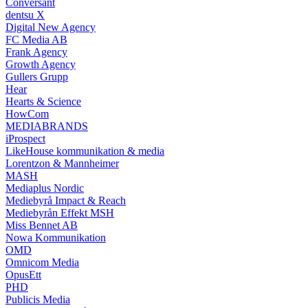
Conversant
dentsu X
Digital New Agency
FC Media AB
Frank Agency
Growth Agency
Gullers Grupp
Hear
Hearts & Science
HowCom
MEDIABRANDS
iProspect
LikeHouse kommunikation & media
Lorentzon & Mannheimer
MASH
Mediaplus Nordic
Mediebyrå Impact & Reach
Mediebyrån Effekt MSH
Miss Bennet AB
Nowa Kommunikation
OMD
Omnicom Media
OpusEtt
PHD
Publicis Media