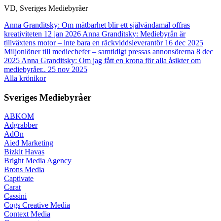
VD, Sveriges Mediebyråer
Anna Granditsky: Om mätbarhet blir ett självändamål offras
kreativiteten
12 jan 2026
Anna Granditsky: Mediebyrån är
tillväxtens motor – inte bara en räckviddsleverantör
16 dec 2025
Miljonlöner till mediechefer – samtidigt pressas annonsörerna
8 dec
2025
Anna Granditsky: Om jag fått en krona för alla åsikter om
mediebyråer..
25 nov 2025
Alla krönikor
Sveriges Mediebyråer
ABKOM
Adgrabber
AdOn
Aied Marketing
Bizkit Havas
Bright Media Agency
Brons Media
Captivate
Carat
Cassini
Cogs Creative Media
Context Media