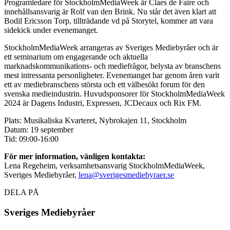
Programledare för StockholmMediaWeek är Claes de Faire och
innehållsansvarig är Rolf van den Brink. Nu står det även klart att
Bodil Ericsson Torp, tillträdande vd på Storytel, kommer att vara
sidekick under evenemanget.
StockholmMediaWeek arrangeras av Sveriges Mediebyråer och är
ett seminarium om engagerande och aktuella
marknadskommunikations- och mediefrågor, belysta av branschens
mest intressanta personligheter. Evenemanget har genom åren varit
ett av mediebranschens största och ett välbesökt forum för den
svenska medieindustrin. Huvudsponsorer för StockholmMediaWeek
2024 är Dagens Industri, Expressen, JCDecaux och Rix FM.
Plats: Musikaliska Kvarteret, Nybrokajen 11, Stockholm
Datum: 19 september
Tid: 09:00-16:00
För mer information, vänligen kontakta:
Lena Regeheim, verksamhetsansvarig StockholmMediaWeek,
Sveriges Mediebyråer,
lena@sverigesmediebyraer.se
DELA PÅ
Sveriges Mediebyråer