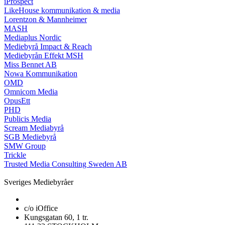
iProspect
LikeHouse kommunikation & media
Lorentzon & Mannheimer
MASH
Mediaplus Nordic
Mediebyrå Impact & Reach
Mediebyrån Effekt MSH
Miss Bennet AB
Nowa Kommunikation
OMD
Omnicom Media
OpusEtt
PHD
Publicis Media
Scream Mediabyrå
SGB Mediebyrå
SMW Group
Trickle
Trusted Media Consulting Sweden AB
Sveriges Mediebyråer
c/o iOffice
Kungsgatan 60, 1 tr.