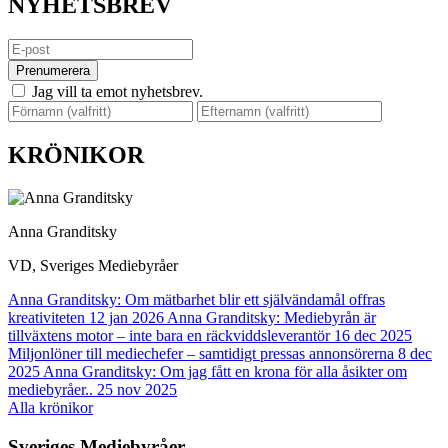
NYHETSBREV
Prenumerera
Jag vill ta emot nyhetsbrev.
KRÖNIKOR
Anna Granditsky
VD, Sveriges Mediebyråer
Anna Granditsky: Om mätbarhet blir ett självändamål offras
kreativiteten
12 jan 2026
Anna Granditsky: Mediebyrån är
tillväxtens motor – inte bara en räckviddsleverantör
16 dec 2025
Miljonlöner till mediechefer – samtidigt pressas annonsörerna
8 dec
2025
Anna Granditsky: Om jag fått en krona för alla åsikter om
mediebyråer..
25 nov 2025
Alla krönikor
Sveriges Mediebyråer