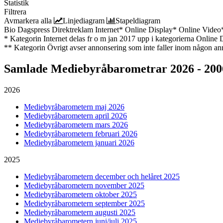
Statistik
Filtrera
Avmarkera alla
Linjediagram
Stapeldiagram
Bio
Dagspress
Direktreklam
Internet*
Online Display*
Online Video
* Kategorin Internet delas fr o m jan 2017 upp i kategorierna Online
** Kategorin Övrigt avser annonsering som inte faller inom någon an
Samlade
Mediebyråbarometrar 2026 - 200
2026
Mediebyråbarometern maj 2026
Mediebyråbarometern april 2026
Mediebyråbarometern mars 2026
Mediebyråbarometern februari 2026
Mediebyråbarometern januari 2026
2025
Mediebyråbarometern december och helåret 2025
Mediebyråbarometern november 2025
Mediebyråbarometern oktober 2025
Mediebyråbarometern september 2025
Mediebyråbarometern augusti 2025
Mediebyråbarometern juni/juli 2025