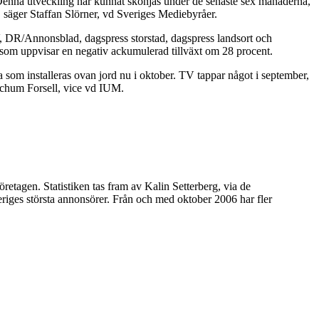
av. Denna utveckling har kunnat skönjas under de senaste sex månaderna,
 säger Staffan Slörner, vd Sveriges Mediebyråer.
, DR/Annonsblad, dagspress storstad, dagspress landsort och
som uppvisar en negativ ackumulerad tillväxt om 28 procent.
 som installeras ovan jord nu i oktober. TV tappar något i september,
 Jochum Forsell, vice vd IUM.
tagen. Statistiken tas fram av Kalin Setterberg, via de
iges största annonsörer. Från och med oktober 2006 har fler