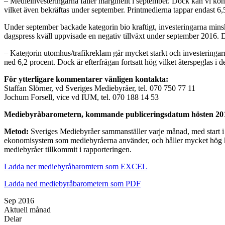
– Medieinvesteringarna faller marginellt i september. Dock kan vi kons
vilket även bekräftas under september. Printmedierna tappar endast 6
Under september backade kategorin bio kraftigt, investeringarna min
dagspress kväll uppvisade en negativ tillväxt under september 2016.
– Kategorin utomhus/trafikreklam går mycket starkt och investeringarn
ned 6,2 procent. Dock är efterfrågan fortsatt hög vilket återspeglas i
För ytterligare kommentarer vänligen kontakta:
Staffan Slörner, vd Sveriges Mediebyråer, tel. 070 750 77 11
Jochum Forsell, vice vd IUM, tel. 070 188 14 53
Mediebyråbarometern, kommande publiceringsdatum hösten 20
Metod:
Sveriges Mediebyråer sammanställer varje månad, med start i a
ekonomisystem som mediebyråerna använder, och håller mycket hög kva
mediebyråer tillkommit i rapporteringen.
Ladda ner mediebyråbaromtern som EXCEL
Ladda ned mediebyråbarometern som PDF
Sep 2016
Aktuell månad
Delar