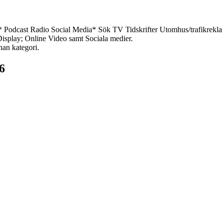
*
Podcast
Radio
Social Media*
Sök
TV
Tidskrifter
Utomhus/trafikrekl
 Display; Online Video samt Sociala medier.
nan kategori.
6