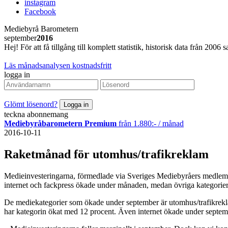
instagram
Facebook
Mediebyrå Barometern
september
2016
Hej! För att få tillgång till komplett statistik, historisk data från 20
Läs månadsanalysen kostnadsfritt
logga in
Glömt lösenord?
teckna abonnemang
Mediebyråbarometern Premium
från 1.880:- / månad
2016-10-11
Raketmånad för utomhus/trafikreklam
Medieinvesteringarna, förmedlade via Sveriges Mediebyråers medlem
internet och fackpress ökade under månaden, medan övriga kategorier 
De mediekategorier som ökade under september är utomhus/trafikreklam,
har kategorin ökat med 12 procent. Även internet ökade under septemb