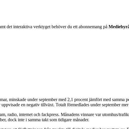
06 samt det interaktiva verktyget behöver du ett abonnemang på
Mediebyr
mar, minskade under september med 2,1 procent jämfört med samma peri
uppvisade en negativ tillväxt. Totalt förmedlades under september mer 
 radio, internet och fackpress. Månadens vinnare var utomhus/trafikrek
er, dock inte i samma takt som tidigare månader.