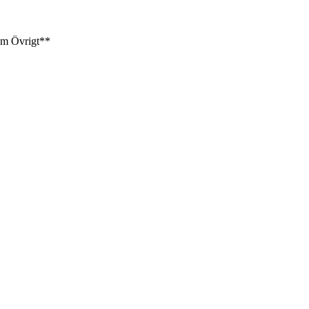
am
Övrigt**