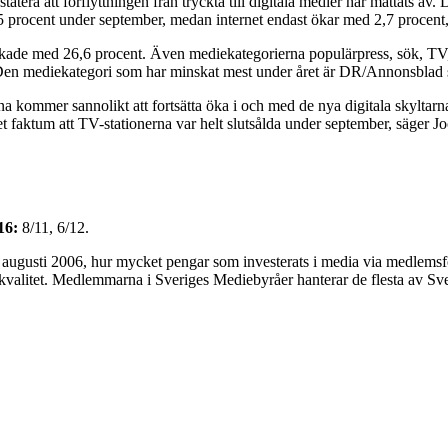
tatera att förflyttningen från tryckta till digitala medier har mattats 
,5 procent under september, medan internet endast ökar med 2,7 procent,
skade med 26,6 procent. Även mediekategorierna populärpress, sök, TV
 Den mediekategori som har minskat mest under året är DR/Annonsblad 
a kommer sannolikt att fortsätta öka i och med de nya digitala skyltarna
 det faktum att TV-stationerna var helt slutsålda under september, säger
16:
8/11, 6/12.
ugusti 2006, hur mycket pengar som investerats i media via medlemsföre
litet. Medlemmarna i Sveriges Mediebyråer hanterar de flesta av Sver