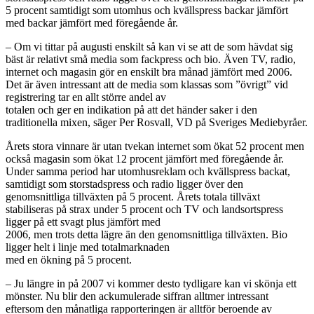
5 procent samtidigt som utomhus och kvällspress backar jämfört
med backar jämfört med föregående år.
– Om vi tittar på augusti enskilt så kan vi se att de som hävdat sig
bäst är relativt små media som fackpress och bio. Även TV, radio,
internet och magasin gör en enskilt bra månad jämfört med 2006.
Det är även intressant att de media som klassas som ”övrigt” vid
registrering tar en allt större andel av
totalen och ger en indikation på att det händer saker i den
traditionella mixen, säger Per Rosvall, VD på Sveriges Mediebyråer.
Årets stora vinnare är utan tvekan internet som ökat 52 procent men
också magasin som ökat 12 procent jämfört med föregående år.
Under samma period har utomhusreklam och kvällspress backat,
samtidigt som storstadspress och radio ligger över den
genomsnittliga tillväxten på 5 procent. Årets totala tillväxt
stabiliseras på strax under 5 procent och TV och landsortspress
ligger på ett svagt plus jämfört med
2006, men trots detta lägre än den genomsnittliga tillväxten. Bio
ligger helt i linje med totalmarknaden
med en ökning på 5 procent.
– Ju längre in på 2007 vi kommer desto tydligare kan vi skönja ett
mönster. Nu blir den ackumulerade siffran alltmer intressant
eftersom den månatliga rapporteringen är alltför beroende av