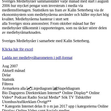
Sveriges Mediebyråer sammanställer varje månad med start i augusti
2006 hur mycket pengar som investerats i media via
medlemsföretagen. Statistiken tas fram av Kalin Setterberg via de
ekonomisystem som mediebyråerna använder och håller mycket hög
kvalitet. Mediebyråerna hanterar i stort sett
alla Sveriges stora annonsörer. From oktober månad har fler
mediebyråer tillkommit i rapporteringen, som nu täcker större delen
av mediebyråmarknaden.
Sveriges Mediebyråer i samarbete med Kalin Setterberg.
Klicka här för excel
Ladda ner mediebyråbarometern i pdf-format
Aug 2007
Aktuell månad
Delar
Statistik
Filtrera
Avmarkera alla
Linjediagram
Stapeldiagram
Bio
Dagspress
Direktreklam
Internet*
Online Display*
Online
Video*
Podcast
Radio
Social Media*
Sök
TV
Tidskrifter
Utomhus/trafikreklam
Övrigt**
* Kategorin Internet delas fr o m jan 2017 upp i kategorierna Online
Display; Online Video samt Sociala medier.