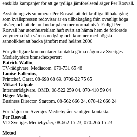
enskilda kampanjer för att ge tydliga jämförelsetal säger Per Rosvall.
Avslutningsvis summerar Per Rosvall att det kraftiga tillbakagång
som kvällspressen redovisar är en tillbakagång från ovanligt höga
nivåer, och att de nu landar på en mer normal nivå. Enligt Per
Rosvall har utomhusreklam haft svårt att hämta hem de förlorade
volymerna från vårens nedgång och kommer med högsta
sannolikhet att backa jämfört med helåret 2006.
För ytterligare kommentarer kontakta gärna någon av Sveriges
Mediebyråers branschexperter:
Patrick Wallin
,
TV-rådgivare, Mediacom, 070-731 65 48
Louise Fallenius
,
Printchef, Carat, 08-698 68 69, 0709-22 75 65
Mikael Taipale
Internetrådgivare, OMD, 08-522 259 04, 070-410 59 04
Häger Malin
,
Business Director, Starcom, 08-562 666 24, 070-42 666 24
För frågor om Sveriges Mediebyråer vänligen kontakta:
Per Rosvall
,
VD Sveriges Mediebyråer, 08-662 15 23, 070-266 15 23
Metod