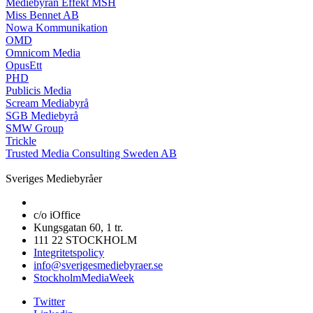
Mediebyrån Effekt MSH
Miss Bennet AB
Nowa Kommunikation
OMD
Omnicom Media
OpusEtt
PHD
Publicis Media
Scream Mediabyrå
SGB Mediebyrå
SMW Group
Trickle
Trusted Media Consulting Sweden AB
Sveriges Mediebyråer
c/o iOffice
Kungsgatan 60, 1 tr.
111 22 STOCKHOLM
Integritetspolicy
info@sverigesmediebyraer.se
StockholmMediaWeek
Twitter