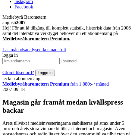
instagram
Facebook
Mediebyrå Barometern
augusti
2007
Hej! För att få tillgång till komplett statistik, historisk data från 2006
samt det interaktiva verktyget behöver du ett abonnemang på
Mediebyråbarometern Premium.
Läs månadsanalysen kostnadsfritt
logga in
Glömt lösenord?
teckna abonnemang
Mediebyråbarometern Premium
från 1.880:- / månad
2007-09-18
Magasin går framåt medan kvällspress
backar
Årets tillväxt i medieinvesteringarna stabiliseras på strax under 5
proc och årets stora vinnare hittills är internet och magasin. Även
storstadspress och radio ligger över den genomsnittliga tillväxten på