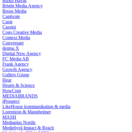
Bizkit Havas
Bright Media Agency
Brons Media
Captivate
Carat
Cassini
Cogs Creative Media
Context Media
Conversant
dentsu X
Digital New Agency
FC Media AB
Frank Agency
Growth Agency
Gullers Grupp
Hear
Hearts & Science
HowCom
MEDIABRANDS
iProspect
LikeHouse kommunikation & media
Lorentzon & Mannheimer
MASH
Mediaplus Nordic
Mediebyrå Impact & Reach