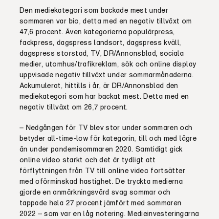
Den mediekategori som backade mest under
sommaren var bio, detta med en negativ tillväxt om
47,6 procent. Även kategorierna populärpress,
fackpress, dagspress landsort, dagspress kväll,
dagspress storstad, TV, DR/Annonsblad, sociala
medier, utomhus/trafikreklam, sök och online display
uppvisade negativ tillväxt under sommarmånaderna.
Ackumulerat, hittills i år, är DR/Annonsblad den
mediekategori som har backat mest. Detta med en
negativ tillväxt om 26,7 procent.
– Nedgången för TV blev stor under sommaren och
betyder all-time-low för kategorin, till och med lägre
än under pandemisommaren 2020. Samtidigt gick
online video starkt och det är tydligt att
förflyttningen från TV till online video fortsätter
med oförminskad hastighet. De tryckta medierna
gjorde en anmärkningsvärd svag sommar och
tappade hela 27 procent jämfört med sommaren
2022 – som var en låg notering. Medieinvesteringarna