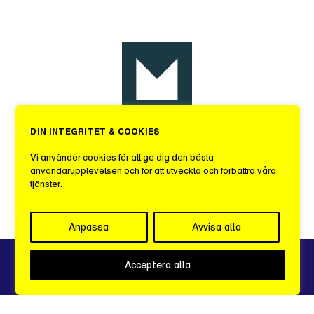
DIN INTEGRITET & COOKIES
Sveriges Mediebyråer
Vi använder cookies för att ge dig den bästa
användarupplevelsen och för att utveckla och förbättra våra
tjänster.
c/o iOffice
Kungsgatan 60, 1 tr.
111 22 STOCKHOLM
Anpassa
Avvisa alla
Integritetspolicy
Acceptera alla
info@sverigesmediebyraer.se
grafer
excel
arkiv
logga in
StockholmMediaWeek