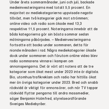
Under årets sommarmånader, juni och juli, backade
medieinvesteringarna med totalt 5,5 procent. En
majoritet av mediekategorierna uppvisade negativ
tillväxt, men två kategorier gick mot strömmen;
online video och radio som ökade med 13,3
respektive 11,5 procent. Noteringarna innebär att de
båda kategorierna gör sin bästa sommar sedan
mätningarna påbörjades. – Medieinvesteringarna
fortsatte att backa under sommaren, detta för
nionde månaden i rad. Några mediekategorier ökade
dock under sommaren och förutom online video blev
radio sommarens vinnare i kampen om
annonspengarna. Det är värt att notera att de tre
kategorier som ökat mest under 2023 inte är digitala.
Bio, utomhus/trafikreklam och radio har hittills ökat
mer än övriga kategorier under 2023. Bred och snabb
räckvidd är viktigt för annonsörer, och när TV tappar
räckvidd flyttar pengarna till andra massmedier,
säger Benjamin Holmfred, styrelseordförande
Sveriges Mediebyråer.