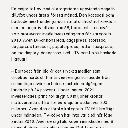
En majoritet av mediekategorierna uppvisade negativ
tillväxt under årets första månad. Den kategori som
backade mest under januari var utomhus/trafikreklam
med en negativ tillväxt om 58,1 procent – en nivå
som motsvarar medieinvesteringarna för kategorin
2010. Även DR/annonsblad, dagspress storstad,
dagspress landsort, populärpress, radio, fackpress,
online display, dagspress kväll, TV samt sök backade
i januari.
– Bortsett från bio är det tryckta medier som
drabbas hårdast. Printinvesteringarna rasade från
redan låga nivåer och den samlade nedgången
landade på 34 procent. Under januari 2021
investerades print för drygt 50 miljoner kronor,
motsvarande siffra för bara sju år sedan var 200
miljoner. Även den största kategorin TV föll kraftigt
under månaden. TV-köpen har inte varit så här låga
sedan 2010. Även de digitala köpen minskade med 8
procent, drivet av online display. Det finns stor