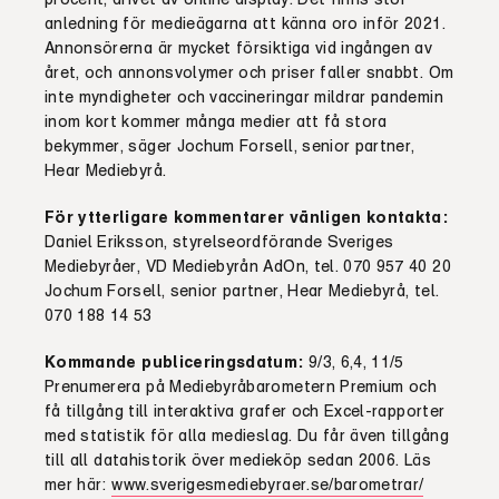
anledning för medieägarna att känna oro inför 2021.
Annonsörerna är mycket försiktiga vid ingången av
året, och annonsvolymer och priser faller snabbt. Om
inte myndigheter och vaccineringar mildrar pandemin
inom kort kommer många medier att få stora
bekymmer, säger Jochum Forsell, senior partner,
Hear Mediebyrå.
För ytterligare kommentarer vänligen kontakta:
Daniel Eriksson, styrelseordförande Sveriges
Mediebyråer, VD Mediebyrån AdOn, tel. 070 957 40 20
Jochum Forsell, senior partner, Hear Mediebyrå, tel.
070 188 14 53
Kommande publiceringsdatum:
9/3, 6,4, 11/5
Prenumerera på Mediebyråbarometern Premium och
få tillgång till interaktiva grafer och Excel-rapporter
med statistik för alla medieslag. Du får även tillgång
till all datahistorik över medieköp sedan 2006. Läs
mer här:
www.sverigesmediebyraer.se/barometrar/