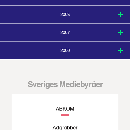
2008
2007
2006
Sveriges Mediebyråer
ABKOM
Adgrabber