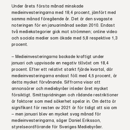
Under årets första månad minskade
medieinvesteringarna med 18,4 procent, jämfört med
samma månad föregående år. Det är den svagaste
noteringen för en januarimånad sedan 2010. Endast
två mediekategorier gick mot strömmen; online video
och sociala medier som ökade med 5,8 respektive 1,3
procent.
– Medieinvesteringarna backade kraftigt under
januari och uppvisade en negativ tillväxt om 18,4
procent. Efter ett relativt starkt fjärde kvartal, där
medieinvesteringarna endast föll med 4,5 procent, är
detta mycket förvånande. Siffrorna visar att
annonsörer och mediebyråer inleder året mycket
försiktigt. Smittspridningen och rådande restriktioner
är faktorer som med säkerhet spelar in. Om detta är
signifikant för resten av 2021 är för tidigt att sia om
– men januari blev en mycket svag månad för
medieinvesteringarna, säger Daniel Eriksson,
styrelseordförande för Sveriges Mediebyråer.