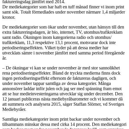
faktureringsdag jämfört med 2014.
De mediekategorier som har haft en tuff månad finner vi inom print
samt sök. Totalt förmedlades under november närmare 1,4 miljarder
kronor.
De mediekategorier som ökar under november, utan hänsyn till den
extra faktureringsdagen, är bio, internet, TV, utomhus/trafikreklam
samt radio. Ökningen inom kategorierna radio och utomhus/
trafikreklam, 11,3 respektive 13,1 procent, motsvarar dock inte
periodiseringseffekten. Vilket tyder på att dessa medier har
utvecklats sämre i november jämfört med samma period föregående
år.
– De ökningar vi kan se under november är med stor sannolikhet
rena periodiseringseffekter. Bland de tryckta medierna finns dock
ingen periodiseringseffekt eftersom de faktureras dagligen, och
under november tappar samtliga av dessa kategorier. Många
annonsörer laddar inför julen och jag ser med spänning fram emot
att se hur medieinvesteringarna utvecklar sig under december. Den
12 januari publiceras nästa mediebyråbarometer och vi kommer då
att summera och analysera 2015, säger Staffan Slörner, vd Sveriges
Mediebyråer.
Samtliga mediekategorier inom print backar under november och
tillsammans minskar dessa med cirka 14 procent. Den mediekategori