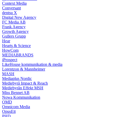
Context Media
Conversant
dentsu X
Digital New Agency
FC Media AB
Frank Agency
Growth Agency
Gullers Grupp
Hear
Hearts & Science
HowCom
MEDIABRANDS
iProspect
LikeHouse kommunikation & media
Lorentzon & Mannheimer
MASH
Mediaplus Nordic
Mediebyrå Impact & Reach
Mediebyrån Effekt MSH
Miss Bennet AB
Nowa Kommunikation
OMD
Omnicom Media
OpusEtt
PHD