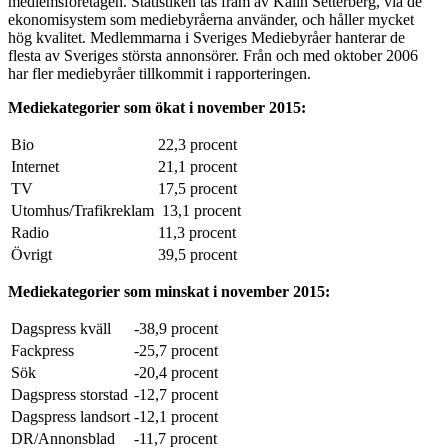
medlemsföretagen. Statistiken tas fram av Kalin Setterberg, via de
ekonomisystem som mediebyråerna använder, och håller mycket
hög kvalitet. Medlemmarna i Sveriges Mediebyråer hanterar de
flesta av Sveriges största annonsörer. Från och med oktober 2006
har fler mediebyråer tillkommit i rapporteringen.
Mediekategorier som ökat i november 2015:
Bio
22,3 procent
Internet
21,1 procent
TV
17,5 procent
Utomhus/Trafikreklam
13,1 procent
Radio
11,3 procent
Övrigt
39,5 procent
Mediekategorier som minskat i november 2015:
Dagspress kväll
-38,9 procent
Fackpress
-25,7 procent
Sök
-20,4 procent
Dagspress storstad
-12,7 procent
Dagspress landsort
-12,1 procent
DR/Annonsblad
-11,7 procent