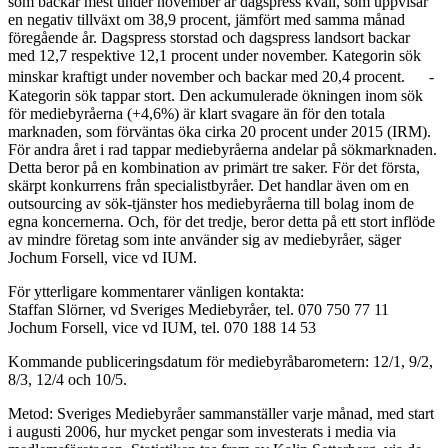
som backar mest under november är dagspress kväll, som uppvisar
en negativ tillväxt om 38,9 procent, jämfört med samma månad
föregående år. Dagspress storstad och dagspress landsort backar
med 12,7 respektive 12,1 procent under november. Kategorin sök
minskar kraftigt under november och backar med 20,4 procent. -
Kategorin sök tappar stort. Den ackumulerade ökningen inom sök
för mediebyråerna (+4,6%) är klart svagare än för den totala
marknaden, som förväntas öka cirka 20 procent under 2015 (IRM).
För andra året i rad tappar mediebyråerna andelar på sökmarknaden.
Detta beror på en kombination av primärt tre saker. För det första,
skärpt konkurrens från specialistbyråer. Det handlar även om en
outsourcing av sök-tjänster hos mediebyråerna till bolag inom de
egna koncernerna. Och, för det tredje, beror detta på ett stort inflöde
av mindre företag som inte använder sig av mediebyråer, säger
Jochum Forsell, vice vd IUM.
För ytterligare kommentarer vänligen kontakta:
Staffan Slörner, vd Sveriges Mediebyråer, tel. 070 750 77 11
Jochum Forsell, vice vd IUM, tel. 070 188 14 53
Kommande publiceringsdatum för mediebyråbarometern: 12/1, 9/2,
8/3, 12/4 och 10/5.
Metod: Sveriges Mediebyråer sammanställer varje månad, med start
i augusti 2006, hur mycket pengar som investerats i media via