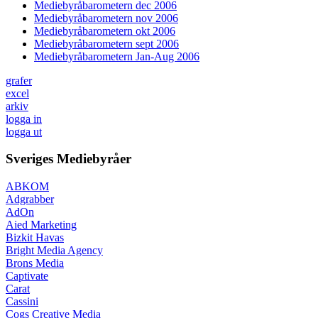
Mediebyråbarometern dec 2006
Mediebyråbarometern nov 2006
Mediebyråbarometern okt 2006
Mediebyråbarometern sept 2006
Mediebyråbarometern Jan-Aug 2006
grafer
excel
arkiv
logga in
logga ut
Sveriges Mediebyråer
ABKOM
Adgrabber
AdOn
Aied Marketing
Bizkit Havas
Bright Media Agency
Brons Media
Captivate
Carat
Cassini
Cogs Creative Media