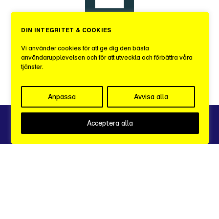
DIN INTEGRITET & COOKIES
Sveriges Mediebyråer
Vi använder cookies för att ge dig den bästa
användarupplevelsen och för att utveckla och förbättra våra
tjänster.
c/o iOffice
Kungsgatan 60, 1 tr.
111 22 STOCKHOLM
Anpassa
Avvisa alla
Integritetspolicy
Acceptera alla
info@sverigesmediebyraer.se
grafer
excel
arkiv
logga in
StockholmMediaWeek
Made with
by
Wonderfour