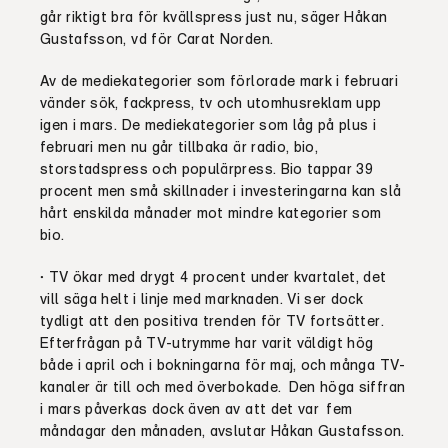
går riktigt bra för kvällspress just nu, säger Håkan
Gustafsson, vd för Carat Norden.
Av de mediekategorier som förlorade mark i februari
vänder sök, fackpress, tv och utomhusreklam upp
igen i mars. De mediekategorier som låg på plus i
februari men nu går tillbaka är radio, bio,
storstadspress och populärpress. Bio tappar 39
procent men små skillnader i investeringarna kan slå
hårt enskilda månader mot mindre kategorier som
bio.
−
TV ökar med drygt 4 procent under kvartalet, det
vill säga helt i linje med marknaden. Vi ser dock
tydligt att den positiva trenden för TV fortsätter.
Efterfrågan på TV-utrymme har varit väldigt hög
både i april och i bokningarna för maj, och många TV-
kanaler är till och med överbokade.
Den höga siffran
i mars påverkas dock även av att det var fem
måndagar den månaden, avslutar Håkan Gustafsson.