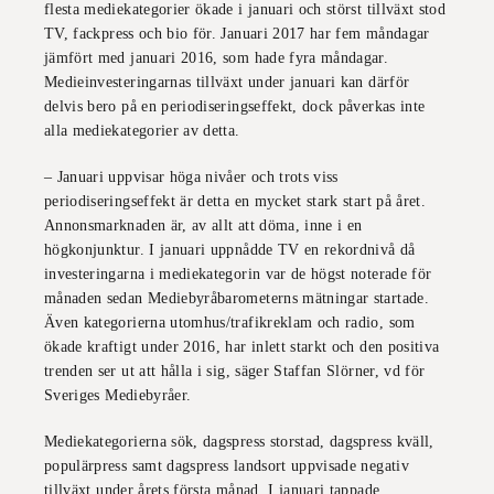
flesta mediekategorier ökade i januari och störst tillväxt stod
TV, fackpress och bio för. Januari 2017 har fem måndagar
jämfört med januari 2016, som hade fyra måndagar.
Medieinvesteringarnas tillväxt under januari kan därför
delvis bero på en periodiseringseffekt, dock påverkas inte
alla mediekategorier av detta.
– Januari uppvisar höga nivåer och trots viss
periodiseringseffekt är detta en mycket stark start på året.
Annonsmarknaden är, av allt att döma, inne i en
högkonjunktur. I januari uppnådde TV en rekordnivå då
investeringarna i mediekategorin var de högst noterade för
månaden sedan Mediebyråbarometerns mätningar startade.
Även kategorierna utomhus/trafikreklam och radio, som
ökade kraftigt under 2016, har inlett starkt och den positiva
trenden ser ut att hålla i sig, säger Staffan Slörner, vd för
Sveriges Mediebyråer.
Mediekategorierna sök, dagspress storstad, dagspress kväll,
populärpress samt dagspress landsort uppvisade negativ
tillväxt under årets första månad. I januari tappade