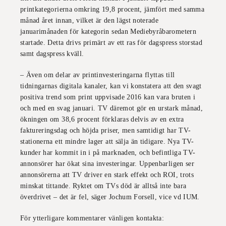
printkategorierna omkring 19,8 procent, jämfört med samma
månad året innan, vilket är den lägst noterade
januarimånaden för kategorin sedan Mediebyråbarometern
startade. Detta drivs primärt av ett ras för dagspress storstad
samt dagspress kväll.
– Även om delar av printinvesteringarna flyttas till
tidningarnas digitala kanaler, kan vi konstatera att den svagt
positiva trend som print uppvisade 2016 kan vara bruten i
och med en svag januari. TV däremot gör en urstark månad,
ökningen om 38,6 procent förklaras delvis av en extra
faktureringsdag och höjda priser, men samtidigt har TV-
stationerna ett mindre lager att sälja än tidigare. Nya TV-
kunder har kommit in i på marknaden, och befintliga TV-
annonsörer har ökat sina investeringar. Uppenbarligen ser
annonsörerna att TV driver en stark effekt och ROI, trots
minskat tittande. Ryktet om TVs död är alltså inte bara
överdrivet – det är fel, säger Jochum Forsell, vice vd IUM.
För ytterligare kommentarer vänligen kontakta: