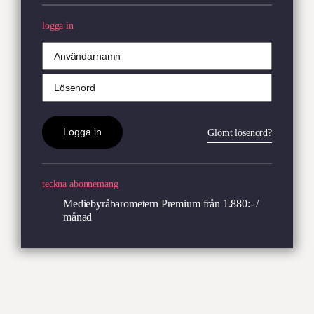
logga in
Glömt lösenord?
teckna abonnemang
Mediebyråbarometern Premium
från 1.880:- /
månad