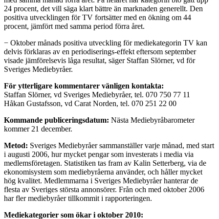
24 procent, det vill säga klart bättre än marknaden generellt. Den
positiva utvecklingen för TV fortsätter med en ökning om 44
procent, jämfört med samma period förra året.
− Oktober månads positiva utveckling för mediekategorin TV kan
delvis förklaras av en periodiserings-effekt eftersom september
visade jämförelsevis låga resultat, säger Staffan Slörner, vd för
Sveriges Mediebyråer.
För ytterligare kommentarer vänligen kontakta:
Staffan Slörner, vd Sveriges Mediebyråer, tel. 070 750 77 11
Håkan Gustafsson, vd Carat Norden, tel. 070 251 22 00
Kommande publiceringsdatum:
Nästa Mediebyråbarometer
kommer 21 december.
Metod:
Sveriges Mediebyråer sammanställer varje månad, med start
i augusti 2006, hur mycket pengar som investerats i media via
medlemsföretagen. Statistiken tas fram av Kalin Setterberg, via de
ekonomisystem som mediebyråerna använder, och håller mycket
hög kvalitet. Medlemmarna i Sveriges Mediebyråer hanterar de
flesta av Sveriges största annonsörer. Från och med oktober 2006
har fler mediebyråer tillkommit i rapporteringen.
Mediekategorier som ökar i oktober 2010: