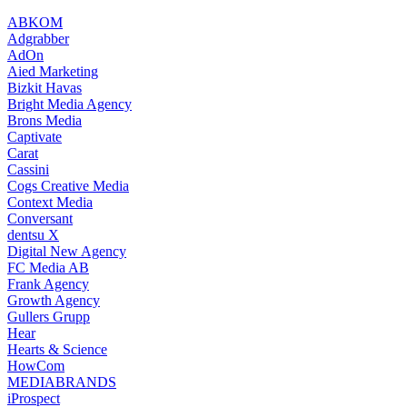
ABKOM
Adgrabber
AdOn
Aied Marketing
Bizkit Havas
Bright Media Agency
Brons Media
Captivate
Carat
Cassini
Cogs Creative Media
Context Media
Conversant
dentsu X
Digital New Agency
FC Media AB
Frank Agency
Growth Agency
Gullers Grupp
Hear
Hearts & Science
HowCom
MEDIABRANDS
iProspect