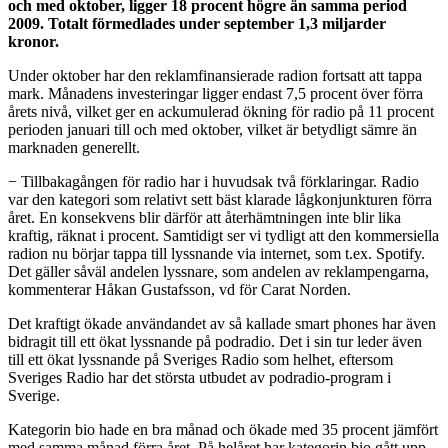
och med oktober, ligger 18 procent högre än samma period
2009. Totalt förmedlades under september 1,3 miljarder
kronor.
Under oktober har den reklamfinansierade radion fortsatt att tappa
mark. Månadens investeringar ligger endast 7,5 procent över förra
årets nivå, vilket ger en ackumulerad ökning för radio på 11 procent
perioden januari till och med oktober, vilket är betydligt sämre än
marknaden generellt.
− Tillbakagången för radio har i huvudsak två förklaringar. Radio
var den kategori som relativt sett bäst klarade lågkonjunkturen förra
året. En konsekvens blir därför att återhämtningen inte blir lika
kraftig, räknat i procent. Samtidigt ser vi tydligt att den kommersiella
radion nu börjar tappa till lyssnande via internet, som t.ex. Spotify.
Det gäller såväl andelen lyssnare, som andelen av reklampengarna,
kommenterar Håkan Gustafsson, vd för Carat Norden.
Det kraftigt ökade användandet av så kallade smart phones har även
bidragit till ett ökat lyssnande på podradio. Det i sin tur leder även
till ett ökat lyssnande på Sveriges Radio som helhet, eftersom
Sveriges Radio har det största utbudet av podradio-program i
Sverige.
Kategorin bio hade en bra månad och ökade med 35 procent jämfört
med samma månad förra året. På helåret har kategorin bio gått upp