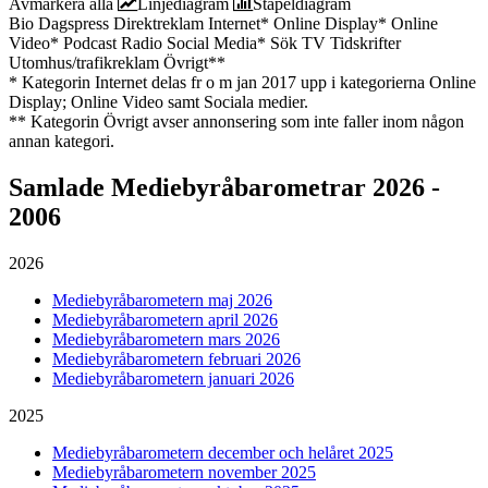
Avmarkera alla
Linjediagram
Stapeldiagram
Bio
Dagspress
Direktreklam
Internet*
Online Display*
Online
Video*
Podcast
Radio
Social Media*
Sök
TV
Tidskrifter
Utomhus/trafikreklam
Övrigt**
* Kategorin Internet delas fr o m jan 2017 upp i kategorierna Online
Display; Online Video samt Sociala medier.
** Kategorin Övrigt avser annonsering som inte faller inom någon
annan kategori.
Samlade
Mediebyråbarometrar 2026 -
2006
2026
Mediebyråbarometern maj 2026
Mediebyråbarometern april 2026
Mediebyråbarometern mars 2026
Mediebyråbarometern februari 2026
Mediebyråbarometern januari 2026
2025
Mediebyråbarometern december och helåret 2025
Mediebyråbarometern november 2025