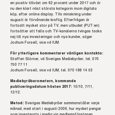
en positiv tillväxt om 62 procent under 2017 och är
nu den klart näst största kategorin inom digitala
köp, efter online display. TVs minskning under
augusti är förvånande kraftig. Efterfrågan är
fortsatt mycket stor på TV, men utbudet (PUT:en)
fortsätter att falla och TV-kanalerna tvingas tacka
nej till nya investeringar och nya kunder, säger
Jochum Forsell, vice vd IUM.
För ytterligare kommentarer vänligen kontakta:
Staffan Slörner, vd Sveriges Mediebyråer, tel. 070
750 77 11
Jochum Forsell, vice vd IUM, tel. 070 188 14 53
Mediebyråbarometern, kommande
publiceringsdatum hösten 2017:
10/10, 7/11,
12/12.
Metod:
Sveriges Mediebyråer sammanställer varje
månad, med start i augusti 2006, hur mycket pengar
som investerats i media via medlemsföretagen.