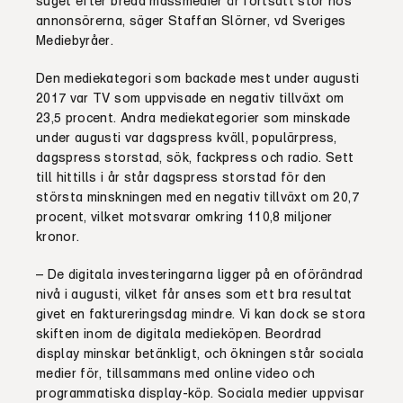
suget efter breda massmedier är fortsatt stor hos
annonsörerna, säger Staffan Slörner, vd Sveriges
Mediebyråer.
Den mediekategori som backade mest under augusti
2017 var TV som uppvisade en negativ tillväxt om
23,5 procent. Andra mediekategorier som minskade
under augusti var dagspress kväll, populärpress,
dagspress storstad, sök, fackpress och radio. Sett
till hittills i år står dagspress storstad för den
största minskningen med en negativ tillväxt om 20,7
procent, vilket motsvarar omkring 110,8 miljoner
kronor.
– De digitala investeringarna ligger på en oförändrad
nivå i augusti, vilket får anses som ett bra resultat
givet en faktureringsdag mindre. Vi kan dock se stora
skiften inom de digitala medieköpen. Beordrad
display minskar betänkligt, och ökningen står sociala
medier för, tillsammans med online video och
programmatiska display-köp. Sociala medier uppvisar