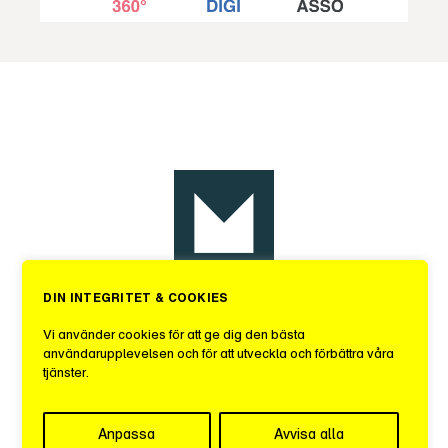
DIN INTEGRITET & COOKIES
Sveriges Mediebyråer
Vi använder cookies för att ge dig den bästa
användarupplevelsen och för att utveckla och förbättra våra
tjänster.
c/o iOffice
Kungsgatan 60, 1 tr.
111 22 STOCKHOLM
Anpassa
Avvisa alla