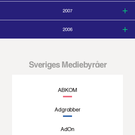
2007
2006
Sveriges Mediebyråer
ABKOM
Adgrabber
AdOn