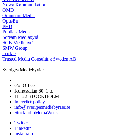
Nowa Kommunikation
OMD
Omnicom Media
OpusEtt
PHD
Publicis Media
Scream Mediabyrå
SGB Mediebyrå
SMW Group
Trickle
Trusted Media Consulting Sweden AB
Sveriges Mediebyråer
c/o iOffice
Kungsgatan 60, 1 tr.
111 22 STOCKHOLM
Integritetspolicy
info@sverigesmediebyraer.se
StockholmMediaWeek
Twitter
Linkedin
instagram