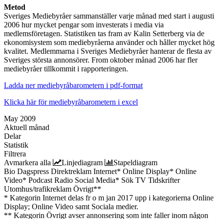
Metod
Sveriges Mediebyråer sammanställer varje månad med start i augusti
2006 hur mycket pengar som investerats i media via
medlemsföretagen. Statistiken tas fram av Kalin Setterberg via de
ekonomisystem som mediebyråerna använder och håller mycket hög
kvalitet. Medlemmarna i Sveriges Mediebyråer hanterar de flesta av
Sveriges största annonsörer. From oktober månad 2006 har fler
mediebyråer tillkommit i rapporteringen.
Ladda ner mediebyråbarometern i pdf-format
Klicka här för mediebyråbarometern i excel
May 2009
Aktuell månad
Delar
Statistik
Filtrera
Avmarkera alla
Linjediagram
Stapeldiagram
Bio
Dagspress
Direktreklam
Internet*
Online Display*
Online
Video*
Podcast
Radio
Social Media*
Sök
TV
Tidskrifter
Utomhus/trafikreklam
Övrigt**
* Kategorin Internet delas fr o m jan 2017 upp i kategorierna Online
Display; Online Video samt Sociala medier.
** Kategorin Övrigt avser annonsering som inte faller inom någon