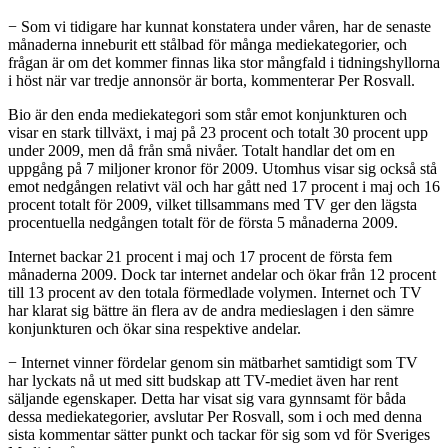
− Som vi tidigare har kunnat konstatera under våren, har de senaste
månaderna inneburit ett stålbad för många mediekategorier, och
frågan är om det kommer finnas lika stor mångfald i tidningshyllorna
i höst när var tredje annonsör är borta, kommenterar Per Rosvall.
Bio är den enda mediekategori som står emot konjunkturen och
visar en stark tillväxt, i maj på 23 procent och totalt 30 procent upp
under 2009, men då från små nivåer. Totalt handlar det om en
uppgång på 7 miljoner kronor för 2009. Utomhus visar sig också stå
emot nedgången relativt väl och har gått ned 17 procent i maj och 16
procent totalt för 2009, vilket tillsammans med TV ger den lägsta
procentuella nedgången totalt för de första 5 månaderna 2009.
Internet backar 21 procent i maj och 17 procent de första fem
månaderna 2009. Dock tar internet andelar och ökar från 12 procent
till 13 procent av den totala förmedlade volymen. Internet och TV
har klarat sig bättre än flera av de andra medieslagen i den sämre
konjunkturen och ökar sina respektive andelar.
− Internet vinner fördelar genom sin mätbarhet samtidigt som TV
har lyckats nå ut med sitt budskap att TV-mediet även har rent
säljande egenskaper. Detta har visat sig vara gynnsamt för båda
dessa mediekategorier, avslutar Per Rosvall, som i och med denna
sista kommentar sätter punkt och tackar för sig som vd för Sveriges