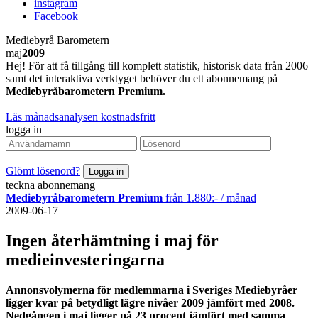
instagram
Facebook
Mediebyrå Barometern
maj
2009
Hej! För att få tillgång till komplett statistik, historisk data från 2006
samt det interaktiva verktyget behöver du ett abonnemang på
Mediebyråbarometern Premium.
Läs månadsanalysen kostnadsfritt
logga in
Glömt lösenord?
teckna abonnemang
Mediebyråbarometern Premium
från 1.880:- / månad
2009-06-17
Ingen återhämtning i maj för
medieinvesteringarna
Annonsvolymerna för medlemmarna i Sveriges Mediebyråer
ligger kvar på betydligt lägre nivåer 2009 jämfört med 2008.
Nedgången i maj ligger på 23 procent jämfört med samma