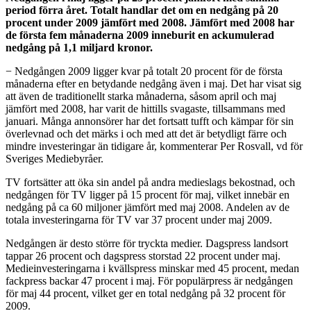
period förra året. Totalt handlar det om en nedgång på 20
procent under 2009 jämfört med 2008. Jämfört med 2008 har
de första fem månaderna 2009 inneburit en ackumulerad
nedgång på 1,1 miljard kronor.
− Nedgången 2009 ligger kvar på totalt 20 procent för de första
månaderna efter en betydande nedgång även i maj. Det har visat sig
att även de traditionellt starka månaderna, såsom april och maj
jämfört med 2008, har varit de hittills svagaste, tillsammans med
januari. Många annonsörer har det fortsatt tufft och kämpar för sin
överlevnad och det märks i och med att det är betydligt färre och
mindre investeringar än tidigare år, kommenterar Per Rosvall, vd för
Sveriges Mediebyråer.
TV fortsätter att öka sin andel på andra medieslags bekostnad, och
nedgången för TV ligger på 15 procent för maj, vilket innebär en
nedgång på ca 60 miljoner jämfört med maj 2008. Andelen av de
totala investeringarna för TV var 37 procent under maj 2009.
Nedgången är desto större för tryckta medier. Dagspress landsort
tappar 26 procent och dagspress storstad 22 procent under maj.
Medieinvesteringarna i kvällspress minskar med 45 procent, medan
fackpress backar 47 procent i maj. För populärpress är nedgången
för maj 44 procent, vilket ger en total nedgång på 32 procent för
2009.