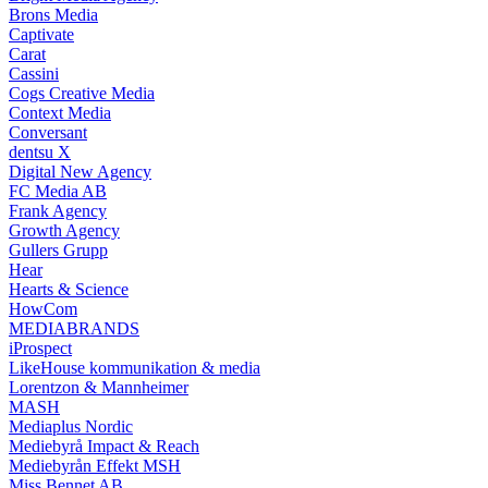
Brons Media
Captivate
Carat
Cassini
Cogs Creative Media
Context Media
Conversant
dentsu X
Digital New Agency
FC Media AB
Frank Agency
Growth Agency
Gullers Grupp
Hear
Hearts & Science
HowCom
MEDIABRANDS
iProspect
LikeHouse kommunikation & media
Lorentzon & Mannheimer
MASH
Mediaplus Nordic
Mediebyrå Impact & Reach
Mediebyrån Effekt MSH
Miss Bennet AB