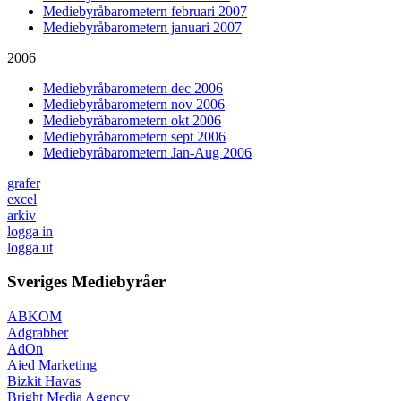
Mediebyråbarometern februari 2007
Mediebyråbarometern januari 2007
2006
Mediebyråbarometern dec 2006
Mediebyråbarometern nov 2006
Mediebyråbarometern okt 2006
Mediebyråbarometern sept 2006
Mediebyråbarometern Jan-Aug 2006
grafer
excel
arkiv
logga in
logga ut
Sveriges Mediebyråer
ABKOM
Adgrabber
AdOn
Aied Marketing
Bizkit Havas
Bright Media Agency