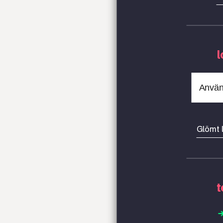
l
Glömt 