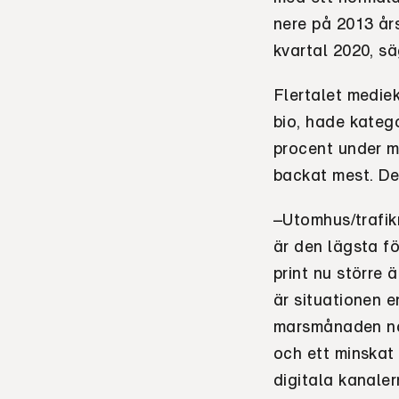
nere på 2013 år
kvartal 2020, sä
Flertalet mediek
bio, hade kateg
procent under ma
backat mest. De
–Utomhus/trafikr
är den lägsta fö
print nu större
är situationen 
marsmånaden någ
och ett minskat 
digitala kanaler