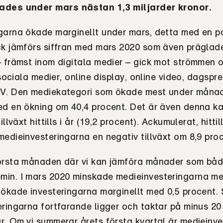
ades under mars nästan 1,3 miljarder kronor.
garna ökade marginellt under mars, detta med en pos
ck jämförs siffran med mars 2020 som även präglad
– främst inom digitala medier – gick mot strömmen 
 sociala medier, online display, online video, dagspre
TV. Den mediekategori som ökade mest under månad
ed en ökning om 40,4 procent. Det är även denna k
illväxt hittills i år (19,2 procent). Ackumulerat, hittil
edieinvesteringarna en negativ tillväxt om 8,9 proc
örsta månaden där vi kan jämföra månader som bå
in. I mars 2020 minskade medieinvesteringarna me
ökade investeringarna marginellt med 0,5 procent. S
eringarna fortfarande ligger och taktar på minus 20
r. Om vi summerar årets första kvartal är medieinv