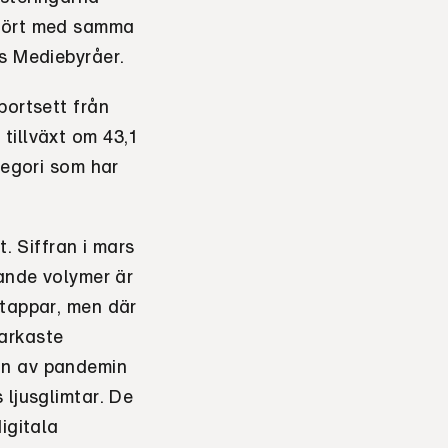
mfört med samma
es Mediebyråer.
bortsett från
tillväxt om 43,1
tegori som har
t. Siffran i mars
lande volymer är
 tappar, men där
arkaste
on av pandemin
 ljusglimtar. De
igitala