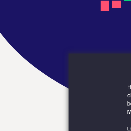
H
d
b
M
L