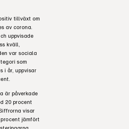
itiv tillväxt om
es av corona.
och uppvisade
ss kväll,
en var sociala
ategori som
ls i år, uppvisar
ent.
da är påverkade
d 20 procent
iffrorna visar
 procent jämfört
esteringarna