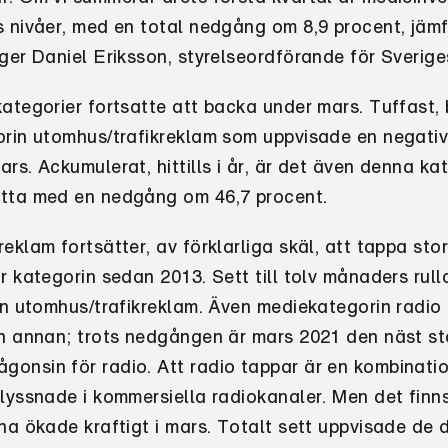
s nivåer, med en total nedgång om 8,9 procent, jä
ger Daniel Eriksson, styrelseordförande för Sverig
ategorier fortsatte att backa under mars. Tuffast, 
orin utomhus/trafikreklam som uppvisade en negativ 
rs. Ackumulerat, hittills i år, är det även denna ka
tta med en nedgång om 46,7 procent.
eklam fortsätter, av förklarliga skäl, att tappa stor
r kategorin sedan 2013. Sett till tolv månaders rul
 än utomhus/trafikreklam. Även mediekategorin radio
en annan; trots nedgången är mars 2021 den näst st
onsin för radio. Att radio tappar är en kombinati
lyssnade i kommersiella radiokanaler. Men det finns
na ökade kraftigt i mars. Totalt sett uppvisade de d