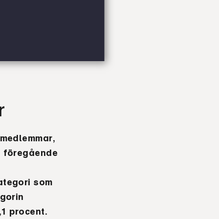
r
s medlemmar,
d föregående
ategori som
gorin
,1 procent.