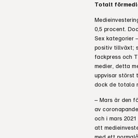
Totalt förmedl
Medieinvesterin
0,5 procent. Do
Sex kategorier 
positiv tillväxt;
fackpress och 
medier, detta m
uppvisar störst t
dock de totala m
– Mars är den f
av coronapandem
och i mars 2021 
att medieinvest
med ett normalå