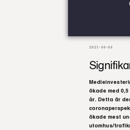
2021-04-08
Signifika
Medieinvester
ökade med 0,5
år. Detta är d
coronaperspek
ökade mest und
utomhus/trafik