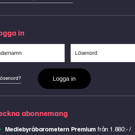
ogga in
lösenord?
teckna abonnemang
Mediebyråbarometern Premium
från 1.880:- /