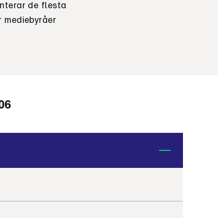
nterar de flesta
r mediebyråer
06