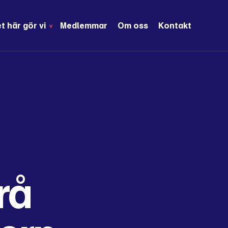
t här gör vi
Medlemmar
Om oss
Kontakt
rå