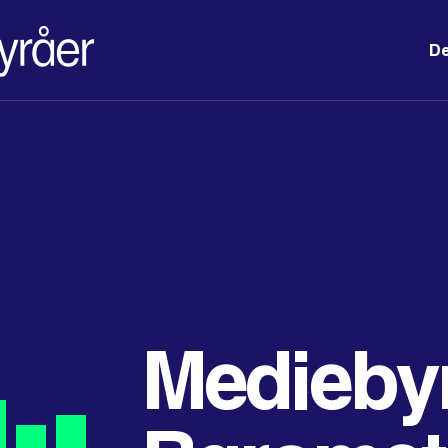
De
Medieby