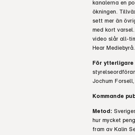
kanalerna en pos
ökningen. Tillvä
sett mer än övr
med kort varsel
video slår all-t
Hear Mediebyrå.
För ytterligar
styrelseordföra
Jochum Forsell, 
Kommande pub
Metod:
Sverige
hur mycket peng
fram av Kalin S