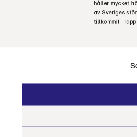
håller mycket h
av Sveriges stö
tillkommit i rap
S