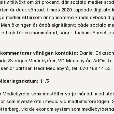
itiv tillväxt om 24 procent, där sociala medier stod
xten är dock väntad; i mars 2020 tappade digitala k
iga medier eftersom annonsörerna kunde avboka dig
. Men ökningen är ändå signifikant; både sociala me
ime-high för en marsmånad, säger Jochum Forsell, se
e kommentarer vänligen kontakta:
Daniel Eriksson
nde Sveriges Mediebyråer, VD Mediebyrån AdOn, tel
senior partner, Hear Mediebyrå, tel. 070 188 14 53
liceringsdatum:
11/5
s Mediebyråer sammanställer varje månad, med start
ar som investerats i media via medlemsföretagen. S
etterberg, via de ekonomisystem som mediebyråern