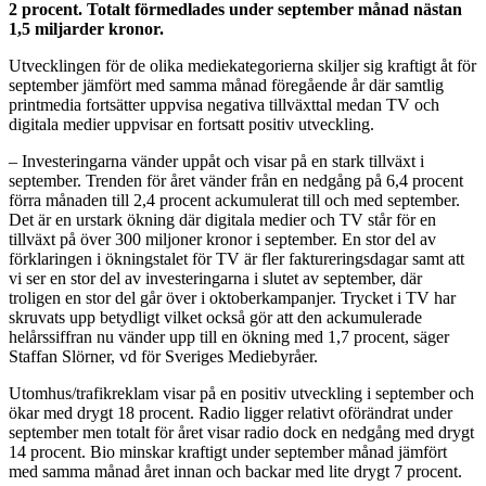
2 procent. Totalt förmedlades under september månad nästan
1,5 miljarder kronor.
Utvecklingen för de olika mediekategorierna skiljer sig kraftigt åt för
september jämfört med samma månad föregående år där samtlig
printmedia fortsätter uppvisa negativa tillväxttal medan TV och
digitala medier uppvisar en fortsatt positiv utveckling.
– Investeringarna vänder uppåt och visar på en stark tillväxt i
september. Trenden för året vänder från en nedgång på 6,4 procent
förra månaden till 2,4 procent ackumulerat till och med september.
Det är en urstark ökning där digitala medier och TV står för en
tillväxt på över 300 miljoner kronor i september. En stor del av
förklaringen i ökningstalet för TV är fler faktureringsdagar samt att
vi ser en stor del av investeringarna i slutet av september, där
troligen en stor del går över i oktoberkampanjer. Trycket i TV har
skruvats upp betydligt vilket också gör att den ackumulerade
helårssiffran nu vänder upp till en ökning med 1,7 procent, säger
Staffan Slörner, vd för Sveriges Mediebyråer.
Utomhus/trafikreklam visar på en positiv utveckling i september och
ökar med drygt 18 procent. Radio ligger relativt oförändrat under
september men totalt för året visar radio dock en nedgång med drygt
14 procent. Bio minskar kraftigt under september månad jämfört
med samma månad året innan och backar med lite drygt 7 procent.