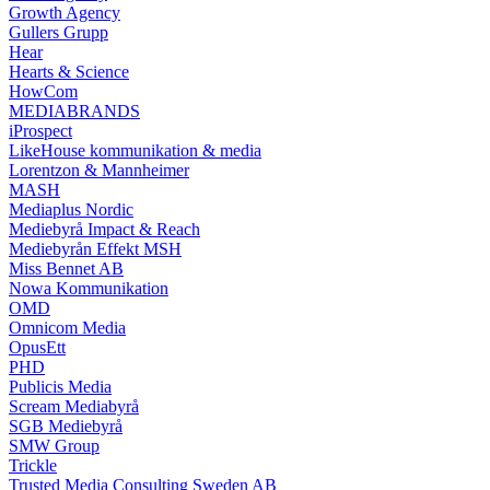
Growth Agency
Gullers Grupp
Hear
Hearts & Science
HowCom
MEDIABRANDS
iProspect
LikeHouse kommunikation & media
Lorentzon & Mannheimer
MASH
Mediaplus Nordic
Mediebyrå Impact & Reach
Mediebyrån Effekt MSH
Miss Bennet AB
Nowa Kommunikation
OMD
Omnicom Media
OpusEtt
PHD
Publicis Media
Scream Mediabyrå
SGB Mediebyrå
SMW Group
Trickle
Trusted Media Consulting Sweden AB