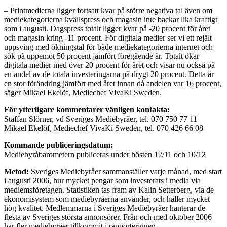
– Printmedierna ligger fortsatt kvar på större negativa tal även om
mediekategorierna kvällspress och magasin inte backar lika kraftigt
som i augusti. Dagspress totalt ligger kvar på -20 procent för året
och magasin kring -11 procent. För digitala medier ser vi ett rejält
uppsving med ökningstal för både mediekategorierna internet och
sök på uppemot 50 procent jämfört föregående år. Totalt ökar
digitala medier med över 20 procent för året och visar nu också på
en andel av de totala investeringarna på drygt 20 procent. Detta är
en stor förändring jämfört med året innan då andelen var 16 procent,
säger Mikael Ekelöf, Mediechef VivaKi Sweden.
För ytterligare kommentarer vänligen kontakta:
Staffan Slörner, vd Sveriges Mediebyråer, tel. 070 750 77 11
Mikael Ekelöf, Mediechef VivaKi Sweden, tel. 070 426 66 08
Kommande publiceringsdatum:
Mediebyråbarometern publiceras under hösten 12/11 och 10/12
Metod:
Sveriges Mediebyråer sammanställer varje månad, med start
i augusti 2006, hur mycket pengar som investerats i media via
medlemsföretagen. Statistiken tas fram av Kalin Setterberg, via de
ekonomisystem som mediebyråerna använder, och håller mycket
hög kvalitet. Medlemmarna i Sveriges Mediebyråer hanterar de
flesta av Sveriges största annonsörer. Från och med oktober 2006
har fler mediebyråer tillkommit i rapporteringen.