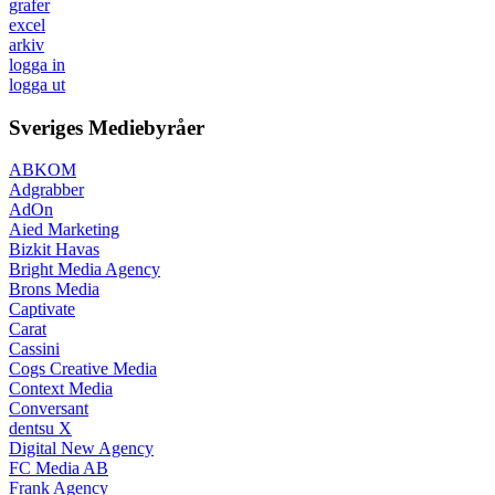
grafer
excel
arkiv
logga in
logga ut
Sveriges Mediebyråer
ABKOM
Adgrabber
AdOn
Aied Marketing
Bizkit Havas
Bright Media Agency
Brons Media
Captivate
Carat
Cassini
Cogs Creative Media
Context Media
Conversant
dentsu X
Digital New Agency
FC Media AB
Frank Agency