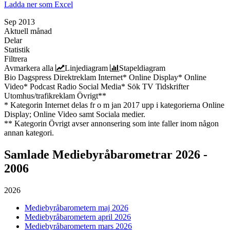
Ladda ner som Excel
Sep 2013
Aktuell månad
Delar
Statistik
Filtrera
Avmarkera alla
Linjediagram
Stapeldiagram
Bio
Dagspress
Direktreklam
Internet*
Online Display*
Online
Video*
Podcast
Radio
Social Media*
Sök
TV
Tidskrifter
Utomhus/trafikreklam
Övrigt**
* Kategorin Internet delas fr o m jan 2017 upp i kategorierna Online
Display; Online Video samt Sociala medier.
** Kategorin Övrigt avser annonsering som inte faller inom någon
annan kategori.
Samlade
Mediebyråbarometrar 2026 -
2006
2026
Mediebyråbarometern maj 2026
Mediebyråbarometern april 2026
Mediebyråbarometern mars 2026