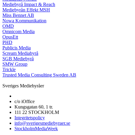
Mediebyrå Impact & Reach
Mediebyrån Effekt MSH
Miss Bennet AB
Nowa Kommunikation
OMD
Omnicom Media
OpusEtt
PHD
Publicis Media
Scream Mediabyrå
SGB Mediebyrå
SMW Group
Trickle
Trusted Media Consulting Sweden AB
Sveriges Mediebyråer
c/o iOffice
Kungsgatan 60, 1 tr.
111 22 STOCKHOLM
Integritetspolicy
info@sverigesmediebyraer.se
StockholmMediaWeek