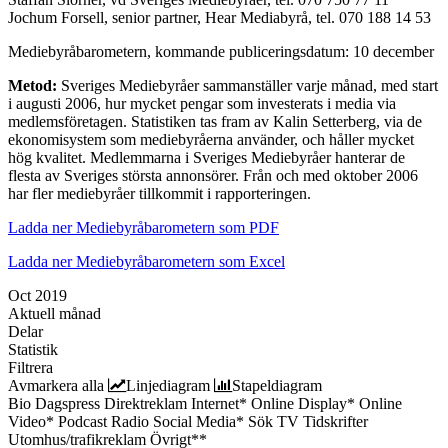
Jochum Forsell, senior partner, Hear Mediabyrå, tel. 070 188 14 53
Mediebyråbarometern, kommande publiceringsdatum: 10 december
Metod:
Sveriges Mediebyråer sammanställer varje månad, med start
i augusti 2006, hur mycket pengar som investerats i media via
medlemsföretagen. Statistiken tas fram av Kalin Setterberg, via de
ekonomisystem som mediebyråerna använder, och håller mycket
hög kvalitet. Medlemmarna i Sveriges Mediebyråer hanterar de
flesta av Sveriges största annonsörer. Från och med oktober 2006
har fler mediebyråer tillkommit i rapporteringen.
Ladda ner Mediebyråbarometern som PDF
Ladda ner Mediebyråbarometern som Excel
Oct 2019
Aktuell månad
Delar
Statistik
Filtrera
Avmarkera alla
Linjediagram
Stapeldiagram
Bio
Dagspress
Direktreklam
Internet*
Online Display*
Online
Video*
Podcast
Radio
Social Media*
Sök
TV
Tidskrifter
Utomhus/trafikreklam
Övrigt**