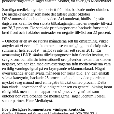
periodiseringseffekt, säger Staffan Slörner, vd Sveriges Mediebyråer.
Samtliga mediekategorier, bortsett från bio, backade under oktober.
De mediekategorier som hade det tuffast under oktober
DR/Annonsblad och online video. Ackumulerat, hittills i år, står
dagspress kväll för den största tillbakagången med en negativ tillväxt
om 28,7 procent. De samlade printkategorierna backade fortsatt på
bred front och i oktober noterades en negativ tillväxt om 22 procent.
– Oktober är en av de största månaderna sett till omsättning, vilket
antyder att vi eventuellt kommer att se en nedgång i medieköp när vi
summerar helåret 2019 – något vi inte har sett sedan 2013. En
avmattning i BNP, sänkta tillväxtprognoser från flertalet institut, en
svag krona och allmän internationell oro påverkar reklammarknaden
negativt, och här kan medieinvesteringarna från mediebyråerna vara
en tidig varningssignal på en krympande reklammarknad. Något
överraskande är den svaga månaden för rörlig bild. TV, den enskilt
största kategorin, backade 25 procent och online video gjorde en
mycket svag månad med en negativ tillväxt om 36 procent. Detta
kan vända i november då vi tidigare har sett en generell ökning inom
rörlig bild, men att man tappar i en så pass viktig månad som
oktober bör vara oroande för medieägarna, säger Jochum Forsell,
senior partner, Hear Mediabyrå.
För ytterligare kommentarer vänligen kontakta:
Staffan Slörner, vd Sveriges Mediebyråer, tel. 070 750 77 11