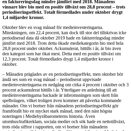
en faktureringsdag mindre jämfört med 2018. Månadens
vinnare blev bio med en positiv tillväxt om 28,8 procent – trots
periodiseringseffekt. Totalt förmedlades under oktober drygt
1,4 miljarder kronor.
Oktober blev en svag månad för medieinvesteringarna.
Minskningen, om 22,4 procent, kan dock till stor del tillskrivas icke
periodiserad data då oktober 2019 hade en faktureringsdag mindre
jämfört med 2018. Trots detta ökade mediekategorin bio med hela
28,8 procent under oktober. Ackumulerat, hittills i år, är bio även
den kategori som har ökat mest. Detta med en positiv tillväxt om
12,3 procent. Totalt förmedlades drygt 1,4 miljarder kronor i
oktober.
– Månaden präglades av en periodiseringseffekt, men oktober bör
ändå ses som en svag månad – periodiserat uppvisade
medieinvesteringarna en nedgång om cirka 4 procent i oktober och 3
procent ackumulerat hittills i år. Ytterligare en anledning till att
medieinvesteringarna backade är inbromsningen som skett från
spelbolagen, vilket troligen även kommer att påverka kommande
månader. Om vi bortser från månadens periodiseringseffekt gör
framförallt bio en mycket stark månad, med den näst högsta
noteringen i Mediebyråbarometerns historia. Även
utomhus/trafikreklam, sociala medier och sök hade en nettotillväxt,
trots röda siffror i rapporten, om vi bortser från månadens