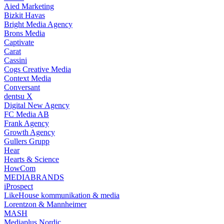
Aied Marketing
Bizkit Havas
Bright Media Agency
Brons Media
Captivate
Carat
Cassini
Cogs Creative Media
Context Media
Conversant
dentsu X
Digital New Agency
FC Media AB
Frank Agency
Growth Agency
Gullers Grupp
Hear
Hearts & Science
HowCom
MEDIABRANDS
iProspect
LikeHouse kommunikation & media
Lorentzon & Mannheimer
MASH
Mediaplus Nordic