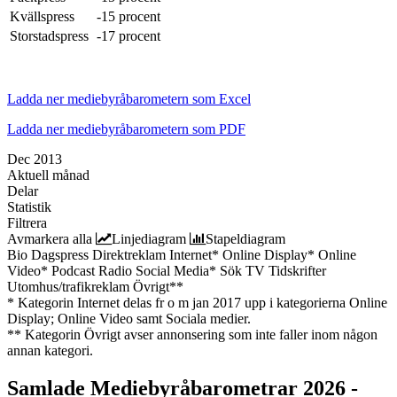
Kvällspress
-15 procent
Storstadspress
-17 procent
Ladda ner mediebyråbarometern som Excel
Ladda ner mediebyråbarometern som PDF
Dec 2013
Aktuell månad
Delar
Statistik
Filtrera
Avmarkera alla
Linjediagram
Stapeldiagram
Bio
Dagspress
Direktreklam
Internet*
Online Display*
Online
Video*
Podcast
Radio
Social Media*
Sök
TV
Tidskrifter
Utomhus/trafikreklam
Övrigt**
* Kategorin Internet delas fr o m jan 2017 upp i kategorierna Online
Display; Online Video samt Sociala medier.
** Kategorin Övrigt avser annonsering som inte faller inom någon
annan kategori.
Samlade
Mediebyråbarometrar 2026 -