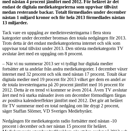
med nästan 4 procent jämfört med 2012. För helåret är det
endast de digitala mediekategorierna som uppvisar tillväxt
medan resterande backar. Totalt förmedlades under december
nästan 1 miljard kronor och för hela 2013 förmedlades nästan
13 miljarder.
Tack vare en uppgång av medieinvesteringarna i flera stora
kategorier under december bromsas den totala nedgången för 2013.
Trots detta är det endast mediekategorierna internet och sök som
uppvisar total tillväxt under 2013. Den största mediekategorin TV
avslutar året med en uppgång om 8 procent.
– När vi nu summerar 2013 ser vi tydligt hur digitala medier
fortsätter att ta andelar från andra mediekategorier. I december växer
internet med 32 procent och sök med nästan 17 procent. Totalt ökar
digitala medier med 19 procent för 2013 vilket ger dem en andel av
de totala investeringarna på 20 procent jämfört med 16 procent för
2012. Detta är en trend vi kommer se även 2014. Även TV avslutar
året med två starka månader även om december förmodligen färgas
av positiva kalendereffekter jämfört med 2012. Det gör att helåret
för TV summerar med en total nedgång om lite drygt 2 procent,
säger Staffan Slörner, VD Sveriges Mediebyråer.
Nedgången för mediekategorin radio fortsätter med nästan -10
procent i december och ner nästan 15 procent för helåret.