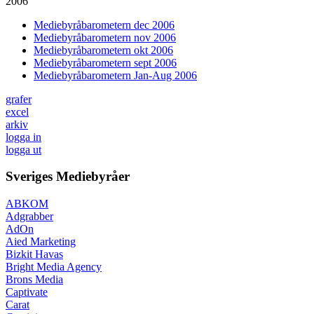
2006
Mediebyråbarometern dec 2006
Mediebyråbarometern nov 2006
Mediebyråbarometern okt 2006
Mediebyråbarometern sept 2006
Mediebyråbarometern Jan-Aug 2006
grafer
excel
arkiv
logga in
logga ut
Sveriges Mediebyråer
ABKOM
Adgrabber
AdOn
Aied Marketing
Bizkit Havas
Bright Media Agency
Brons Media
Captivate
Carat