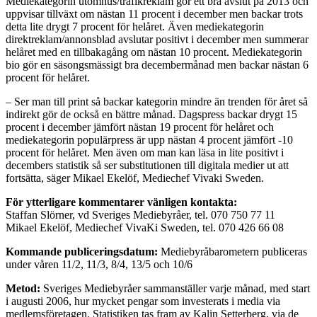
Mediekategorin utomhus/trafikreklam gör ett bra avslut på 2013 och
uppvisar tillväxt om nästan 11 procent i december men backar trots
detta lite drygt 7 procent för helåret. Även mediekategorin
direktreklam/annonsblad avslutar positivt i december men summerar
helåret med en tillbakagång om nästan 10 procent. Mediekategorin
bio gör en säsongsmässigt bra decembermånad men backar nästan 6
procent för helåret.
– Ser man till print så backar kategorin mindre än trenden för året så
indirekt gör de också en bättre månad. Dagspress backar drygt 15
procent i december jämfört nästan 19 procent för helåret och
mediekategorin populärpress är upp nästan 4 procent jämfört -10
procent för helåret. Men även om man kan läsa in lite positivt i
decembers statistik så ser substitutionen till digitala medier ut att
fortsätta, säger Mikael Ekelöf, Mediechef Vivaki Sweden.
För ytterligare kommentarer vänligen kontakta:
Staffan Slörner, vd Sveriges Mediebyråer, tel. 070 750 77 11
Mikael Ekelöf, Mediechef VivaKi Sweden, tel. 070 426 66 08
Kommande publiceringsdatum:
Mediebyråbarometern publiceras
under våren 11/2, 11/3, 8/4, 13/5 och 10/6
Metod:
Sveriges Mediebyråer sammanställer varje månad, med start
i augusti 2006, hur mycket pengar som investerats i media via
medlemsföretagen. Statistiken tas fram av Kalin Setterberg, via de