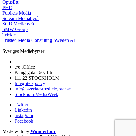
OpusEtt
PHD
Publicis Media
Scream Mediabyrå
SGB Mediebyrå
SMW Group
Trickle
Trusted Media Consulting Sweden AB
Sveriges Mediebyråer
c/o iOffice
Kungsgatan 60, 1 tr.
111 22 STOCKHOLM
Integritetspolicy
info@sverigesmediebyraer.se
StockholmMediaWeek
Twitter
Linkedin
instagram
Facebook
Made with
by
Wonderfour