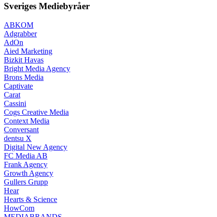
Sveriges Mediebyråer
ABKOM
Adgrabber
AdOn
Aied Marketing
Bizkit Havas
Bright Media Agency
Brons Media
Captivate
Carat
Cassini
Cogs Creative Media
Context Media
Conversant
dentsu X
Digital New Agency
FC Media AB
Frank Agency
Growth Agency
Gullers Grupp
Hear
Hearts & Science
HowCom
MEDIABRANDS