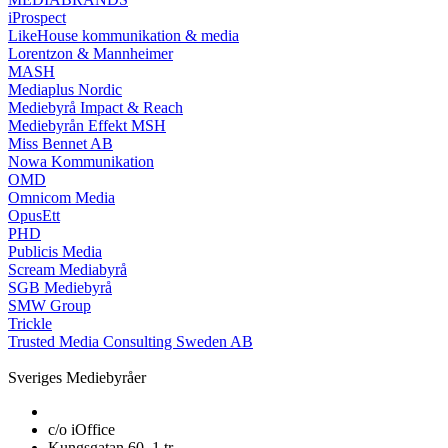
iProspect
LikeHouse kommunikation & media
Lorentzon & Mannheimer
MASH
Mediaplus Nordic
Mediebyrå Impact & Reach
Mediebyrån Effekt MSH
Miss Bennet AB
Nowa Kommunikation
OMD
Omnicom Media
OpusEtt
PHD
Publicis Media
Scream Mediabyrå
SGB Mediebyrå
SMW Group
Trickle
Trusted Media Consulting Sweden AB
Sveriges Mediebyråer
c/o iOffice
Kungsgatan 60, 1 tr.