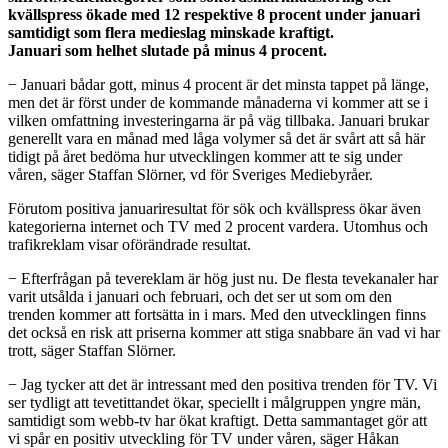
kvällspress ökade med
12 respektive 8 procent under januari
samtidigt som flera medieslag minskade kraftigt.
Januari som helhet slutade på minus 4 procent.
− Januari bådar gott, minus 4 procent är det minsta tappet på länge,
men det är först under de kommande månaderna vi kommer att se i
vilken omfattning investeringarna är på väg tillbaka. Januari brukar
generellt vara en månad med låga volymer så det är svårt att så här
tidigt på året bedöma hur utvecklingen kommer att te sig under
våren, säger Staffan Slörner, vd för Sveriges Mediebyråer.
Förutom positiva januariresultat för sök och kvällspress ökar även
kategorierna internet och TV med 2 procent vardera. Utomhus och
trafikreklam visar oförändrade resultat.
− Efterfrågan på tevereklam är hög just nu. De flesta tevekanaler har
varit utsålda i januari och februari, och det ser ut som om den
trenden kommer att fortsätta in i mars. Med den utvecklingen finns
det också en risk att priserna kommer att stiga snabbare än vad vi har
trott, säger Staffan Slörner.
− Jag tycker att det är intressant med den positiva trenden för TV. Vi
ser tydligt att tevetittandet ökar, speciellt i målgruppen yngre män,
samtidigt som webb-tv har ökat kraftigt. Detta sammantaget gör att
vi spår en positiv utveckling för TV under våren, säger Håkan