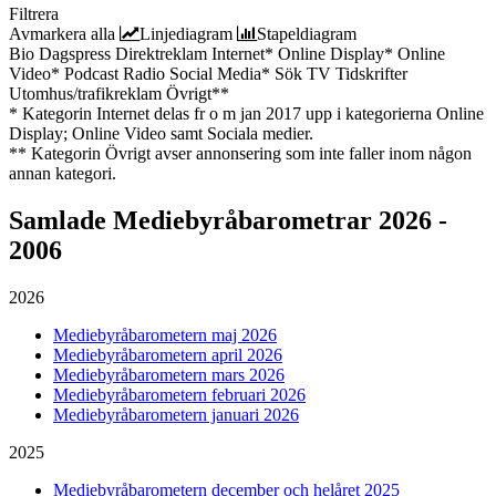
Filtrera
Avmarkera alla
Linjediagram
Stapeldiagram
Bio
Dagspress
Direktreklam
Internet*
Online Display*
Online
Video*
Podcast
Radio
Social Media*
Sök
TV
Tidskrifter
Utomhus/trafikreklam
Övrigt**
* Kategorin Internet delas fr o m jan 2017 upp i kategorierna Online
Display; Online Video samt Sociala medier.
** Kategorin Övrigt avser annonsering som inte faller inom någon
annan kategori.
Samlade
Mediebyråbarometrar 2026 -
2006
2026
Mediebyråbarometern maj 2026
Mediebyråbarometern april 2026
Mediebyråbarometern mars 2026
Mediebyråbarometern februari 2026
Mediebyråbarometern januari 2026
2025
Mediebyråbarometern december och helåret 2025