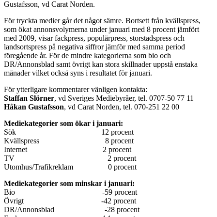
Gustafsson, vd Carat Norden.
För tryckta medier går det något sämre. Bortsett från kvällspress,
som ökat annonsvolymerna under januari med 8 procent jämfört
med 2009, visar fackpress, populärpress, storstadspress och
landsortspress på negativa siffror jämför med samma period
föregående år. För de mindre kategorierna som bio och
DR/Annonsblad samt övrigt kan stora skillnader uppstå enstaka
månader vilket också syns i resultatet för januari.
För ytterligare kommentarer vänligen kontakta:
Staffan Slörner
, vd Sveriges Mediebyråer, tel. 0707-50 77 11
Håkan Gustafsson
, vd Carat Norden, tel. 070-251 22 00
Mediekategorier som ökar i januari:
Sök 12 procent
Kvällspress 8 procent
Internet 2 procent
TV 2 procent
Utomhus/Trafikreklam 0 procent
Mediekategorier som minskar i januari:
Bio -59 procent
Övrigt -42 procent
DR/Annonsblad -28 procent