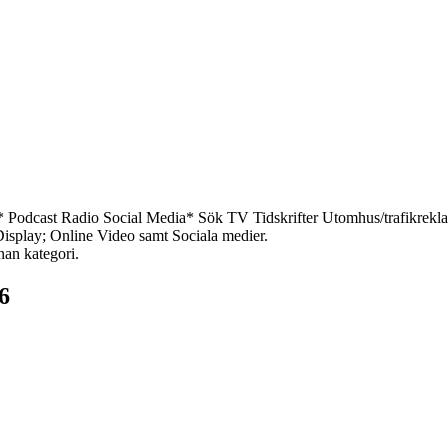
*
Podcast
Radio
Social Media*
Sök
TV
Tidskrifter
Utomhus/trafikrekl
 Display; Online Video samt Sociala medier.
nan kategori.
6