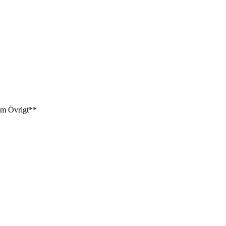
am
Övrigt**