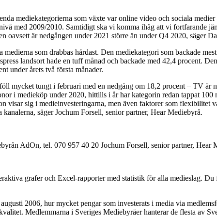
De enda mediekategorierna som växte var online video och sociala medier 
 nivå med 2009/2010. Samtidigt ska vi komma ihåg att vi fortfarande jä
vsett är nedgången under 2021 större än under Q4 2020, säger Danie
kta medierna som drabbas hårdast. Den mediekategori som backade mest 
ress landsort hade en tuff månad och backade med 42,4 procent. Den e
t under årets två första månader.
öll mycket tungt i februari med en nedgång om 18,2 procent – TV är nu 
r i medieköp under 2020, hittills i år har kategorin redan tappat 100 mi
 visar sig i medieinvesteringarna, men även faktorer som flexibilitet 
ala kanalerna, säger Jochum Forsell, senior partner, Hear Mediebyrå.
byrån AdOn, tel. 070 957 40 20 Jochum Forsell, senior partner, Hear M
ktiva grafer och Excel-rapporter med statistik för alla medieslag. Du f
augusti 2006, hur mycket pengar som investerats i media via medlemsför
litet. Medlemmarna i Sveriges Mediebyråer hanterar de flesta av Sver