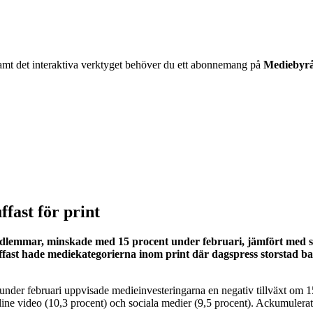
06 samt det interaktiva verktyget behöver du ett abonnemang på
Mediebyr
fast för print
dlemmar, minskade med 15 procent under februari, jämfört med sa
Tuffast hade mediekategorierna inom print där dagspress storstad
 under februari uppvisade medieinvesteringarna en negativ tillväxt om
ne video (10,3 procent) och sociala medier (9,5 procent). Ackumulerat,