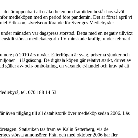
– det är uppenbart att osäkerheten om framtiden består hos såväl
mför medieköpen med en period före pandemin. Det är först i april vi
l Eriksson, styrelseordförande för Sveriges Mediebyråer.
under månaden var dagspress storstad. Detta med en negativ tillväxt
nskilt största mediekategorin TV minskade kraftigt under februari
nere på 2010 års nivåer. Efterfrågan är svag, priserna sjunker och
ljoner – i lågsäsong. De digitala köpen går relativt starkt, drivet av
vad gäller av- och- ombokning, en växande e-handel och krav på att
ediebyrå, tel. 070 188 14 53
år även tillgång till all datahistorik över medieköp sedan 2006. Läs
etagen. Statistiken tas fram av Kalin Setterberg, via de
iges största annonsörer. Från och med oktober 2006 har fler