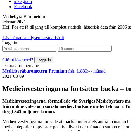
instagram
Facebook
Mediebyrå Barometern
februari
2021
Hej! För att få tillgång till komplett statistik, historisk data från 20
Läs månadsanalysen kostnadsfritt
logga in
Glömt lösenord?
teckna abonnemang
Mediebyråbarometern Premium
från 1.880:- / månad
2021-03-09
Medieinvesteringarna fortsätter backa – tuf
Medieinvesteringarna, förmedlade via Sveriges Mediebyråers me
från online video och sociala medier, backade under februari. 
drygt 845 miljoner kronor.
Medieinvesteringarna fortsatte att backa under årets andra månad och
mediekategorier uppvisade positiv tillväxt när månaden summeras; onli