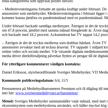
enda kategorierna som uppvisar positiv tillväxt.
– Medieinvesteringarna fortsatte att sjunka kraftigt under februari. 
annonsörer som mediebyråer. Medieinvesteringarna i februari ligger i
kommer kunna jämföra en pandemimånad med en pandemimånad. Men oa
Under februari backade samtliga medietyper. Återigen är det de tryc
om 47,8 procent, jämfört med samma månad föregående år. Även dagsp
och backade med 18,2 procent. Ackumulerat har TV tappat 14,2 procen
– Återigen är det de tryckta medierna som drabbas hårdast. Även TV f
annonsörer avvaktar med att teckna årsavtal. TV tappade 1 miljard krono
online video och sociala medier. Vår växande digitala mediekonsumtion
media driver direktförsäljning påverkar flytten av pengar till de digit
För ytterligare kommentarer vänligen kontakta:
Daniel Eriksson, styrelseordförande Sveriges Mediebyråer, VD Medie
Kommande publiceringsdatum:
6/4, 11/5
Prenumerera på Mediebyråbarometern Premium och få tillgång till intera
mer här:
www.sverigesmediebyraer.se/barometrar/
Metod:
Sveriges Mediebyråer sammanställer varje månad, med start i 
ekonomisystem som mediebyråerna använder, och håller mycket hög kva