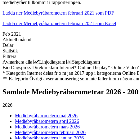
mediebyråer tillkommit i rapporteringen.
Ladda ner Mediebyråbarometern februari 2021 som PDF
Ladda ner Mediebyråbarometern februari 2021 som Excel
Feb 2021
Aktuell månad
Delar
Statistik
Filtrera
Avmarkera alla
Linjediagram
Stapeldiagram
Bio
Dagspress
Direktreklam
Internet*
Online Display*
Online Video
* Kategorin Internet delas fr o m jan 2017 upp i kategorierna Online
** Kategorin Övrigt avser annonsering som inte faller inom någon an
Samlade
Mediebyråbarometrar 2026 - 200
2026
Mediebyråbarometern maj 2026
Mediebyråbarometern april 2026
Mediebyråbarometern mars 2026
Mediebyråbarometern februari 2026
Mediebyråbarometern januari 2026